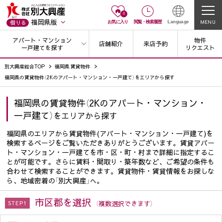
0
福岡県版
MENU
借りる
お気に入り
閲覧
・
検索履歴
Language
アパート・マンション
物件
店舗紹介
来店予約
一戸建てを探す
リクエスト
別大興産総合TOP
福岡県 賃貸物件
福岡県の賃貸物件（2Kのアパート・マンション・一戸建て）をエリアから探す
福岡県の賃貸物件（2Kのアパート・マンション・
一戸建て）
をエリアから探す
福岡県のエリアから賃貸物件(アパート・マンション・一戸建て)を
検索するページをご覧いただきありがとうございます。賃貸アパー
ト・マンション・一戸建てを市・区・町・村まで詳細に指定するこ
とが可能です。さらに賃料・間取り・築年数など、ご希望の条件も
合わせて検索することができます。賃貸物件・賃貸情報をお探しな
ら、地域密着の「別大興産」へ。
市区郡を選択
（複数選択できます）
STEP1