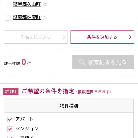
糟屋郡久山町
（2）
糟屋郡粕屋町
（1）
町名を絞り込む
条件を追加する
0
検索結果を見る
該当件数
件
ご希望の条件を指定
（複数選択できます）
STEP2
物件種別
アパート
マンション