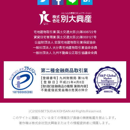
宅地建物取引業 国土交通大臣(3)第008722号
賃貸住宅管理業 国土交通大臣(2)第003127号
公益財団法人 全国宅地建物取引業保証協会
一般社団法人 大分県宅地建物取引業協会会員
一般社団法人 九州不動産公正取引協議会会員
(C)2026 BETSUDAI KOHSAN All Rights Reserved.
このサイトに掲載している全ての情報及び画像の無断転載を禁止します。
著作権は株式会社別大興産またはその情報提供者に帰属します。