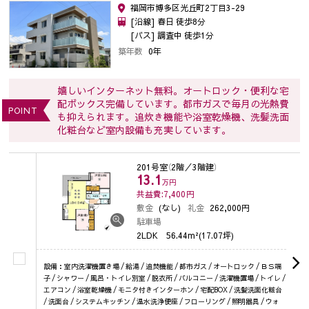
福岡市博多区光丘町2丁目3-29
[沿線] 春日 徒歩8分
[バス] 調査中 徒歩1分
築年数
0年
嬉しいインターネット無料。オートロック・便利な宅
配ボックス完備しています。都市ガスで毎月の光熱費
POINT
も抑えられます。追炊き機能や浴室乾燥機、洗髪洗面
化粧台など室内設備も充実しています。
201号室
（2階／3階建）
13.1
万円
共益費:7,400
円
敷金
(なし)
礼金
262,000円
駐車場
2LDK
56.44m²(17.07坪)
設備：室内洗濯機置き場 / 給湯 / 追焚機能 / 都市ガス / オートロック / ＢＳ端
子 / シャワー / 風呂・トイレ別室 / 脱衣所 / バルコニー / 洗濯機置場 / トイレ /
エアコン / 浴室乾燥機 / モニタ付きインターホン / 宅配BOX / 洗髪洗面化粧台
/ 洗面台 / システムキッチン / 温水洗浄便座 / フローリング / 照明器具 / ウォ