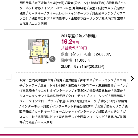
照明器具 / 床下収納 / 水道(公営) / 電気(公メータ) / 排水(下水) / 駐輪場 / イン
ターネット対応 / インターネット料金(月額無料) / 浴室 / 防犯カメラ / 洗面所
独立 / カードキー / ウォームレット / インターホン / 対面式キッチン / ガスコ
ンロ付 / 洗面所にドア / 室内物干し / 全居室フローリング / 敷地内ゴミ置場 /
角部屋 / 二人入居可
201号室
（2階／3階建）
16.2
万円
共益費:5,500
円
敷金
(なし)
礼金
324,000円
駐車場
11,000円
2LDK
67.21m²(20.33坪)
設備：室内洗濯機置き場 / 給湯 / 追焚機能 / 都市ガス / オートロック / ＢＳ端
子 / シャワー / 風呂・トイレ別室 / 脱衣所 / バルコニー / 洗濯機置場 / トイレ /
浴室乾燥機 / モニタ付きインターホン / 宅配BOX / 洗髪洗面化粧台 / 洗面台 /
システムキッチン / 温水洗浄便座 / クローゼット / フローリング / 照明器具 /
ウォークインクローゼット / 水道(公営) / 電気(公メータ) / 排水(下水) / 駐輪場
/ インターネット対応 / インターネット料金(月額無料) / 浴室 / 防犯カメラ / 洗
面所独立 / カードキー / ウォームレット / インターホン / 対面式キッチン / ガ
スコンロ付 / 洗面所にドア / 室内物干し / 全居室フローリング / 敷地内ゴミ置
場 / 角部屋 / 二人入居可