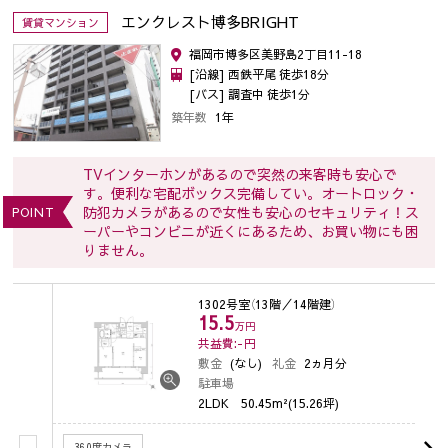
エンクレスト博多BRIGHT
賃貸マンション
福岡市博多区美野島2丁目11-18
[沿線] 西鉄平尾 徒歩18分
[バス] 調査中 徒歩1分
築年数
1年
TVインターホンがあるので突然の来客時も安心で
す。便利な宅配ボックス完備してい。オートロック・
防犯カメラがあるので女性も安心のセキュリティ！ス
POINT
ーパーやコンビニが近くにあるため、お買い物にも困
りません。
1302号室
（13階／14階建）
15.5
万円
共益費:-
円
敷金
(なし)
礼金
2ヵ月分
駐車場
2LDK
50.45m²(15.26坪)
360度カメラ