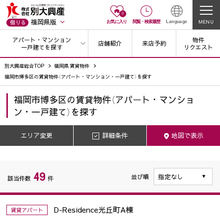
0
福岡県版
MENU
借りる
お気に入り
閲覧
・
検索履歴
Language
アパート・マンション
物件
店舗紹介
来店予約
一戸建てを探す
リクエスト
別大興産総合TOP
福岡県 賃貸物件
福岡市博多区の賃貸物件（アパート・マンション・一戸建て）を探す
福岡市博多区
の
賃貸物件（アパート・マンショ
ン・一戸建て）を探す
エリア変更
詳細条件
地図で表示
49
並び順
該当件数
件
D-Residence光丘町A棟
賃貸アパート