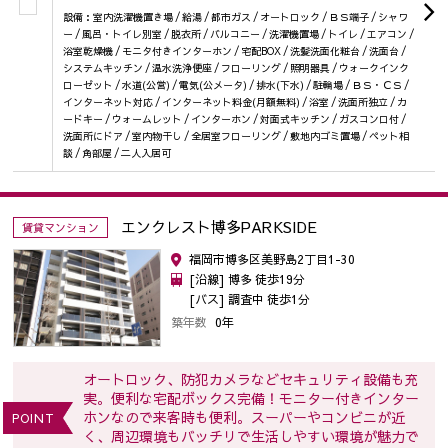
設備：室内洗濯機置き場 / 給湯 / 都市ガス / オートロック / ＢＳ端子 / シャワ
ー / 風呂・トイレ別室 / 脱衣所 / バルコニー / 洗濯機置場 / トイレ / エアコン /
浴室乾燥機 / モニタ付きインターホン / 宅配BOX / 洗髪洗面化粧台 / 洗面台 /
システムキッチン / 温水洗浄便座 / フローリング / 照明器具 / ウォークインク
ローゼット / 水道(公営) / 電気(公メータ) / 排水(下水) / 駐輪場 / ＢＳ・ＣＳ /
インターネット対応 / インターネット料金(月額無料) / 浴室 / 洗面所独立 / カ
ードキー / ウォームレット / インターホン / 対面式キッチン / ガスコンロ付 /
洗面所にドア / 室内物干し / 全居室フローリング / 敷地内ゴミ置場 / ペット相
談 / 角部屋 / 二人入居可
エンクレスト博多PARKSIDE
賃貸マンション
福岡市博多区美野島2丁目1-30
[沿線] 博多 徒歩19分
[バス] 調査中 徒歩1分
築年数
0年
オートロック、防犯カメラなどセキュリティ設備も充
実。便利な宅配ボックス完備！モニター付きインター
ホンなので来客時も便利。スーパーやコンビニが近
POINT
く、周辺環境もバッチリで生活しやすい環境が魅力で