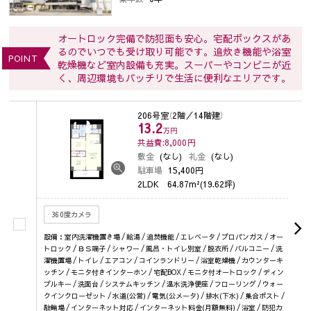
オートロック完備で防犯面も安心。宅配ボックスがあ
るのでいつでも受け取り可能です。追炊き機能や浴室
POINT
乾燥機など室内設備も充実。スーパーやコンビニが近
く、周辺環境もバッチリで生活に便利なエリアです。
206号室
（2階／14階建）
13.2
万円
共益費:8,000
円
敷金
(なし)
礼金
(なし)
駐車場
15,400円
2LDK
64.87m²(19.62坪)
360度カメラ
設備：室内洗濯機置き場 / 給湯 / 追焚機能 / エレベータ / プロパンガス / オー
トロック / ＢＳ端子 / シャワー / 風呂・トイレ別室 / 脱衣所 / バルコニー / 洗
濯機置場 / トイレ / エアコン / コインランドリー / 浴室乾燥機 / カウンターキ
ッチン / モニタ付きインターホン / 宅配BOX / モニタ付オートロック / ディン
プルキー / 洗面台 / システムキッチン / 温水洗浄便座 / フローリング / ウォー
クインクローゼット / 水道(公営) / 電気(公メータ) / 排水(下水) / 集合ポスト /
駐輪場 / インターネット対応 / インターネット料金(月額無料) / 浴室 / 防犯カ