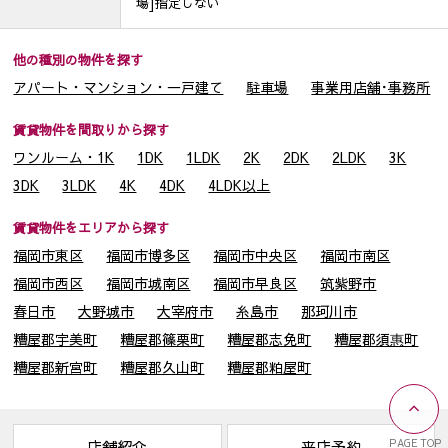
場]指定しない
他の種別の物件を探す
アパート・マンション・一戸建て
駐車場
事業用店舗･事務所
賃貸物件を間取りから探す
ワンルーム・1K
1DK
1LDK
2K
2DK
2LDK
3K
3DK
3LDK
4K
4DK
4LDK以上
賃貸物件をエリアから探す
福岡市東区
福岡市博多区
福岡市中央区
福岡市南区
福岡市西区
福岡市城南区
福岡市早良区
筑紫野市
春日市
大野城市
大宰府市
糸島市
那珂川市
糟屋郡宇美町
糟屋郡篠栗町
糟屋郡志免町
糟屋郡須惠町
糟屋郡新宮町
糟屋郡久山町
糟屋郡粕屋町
PAGE TOP
店舗紹介
来店予約