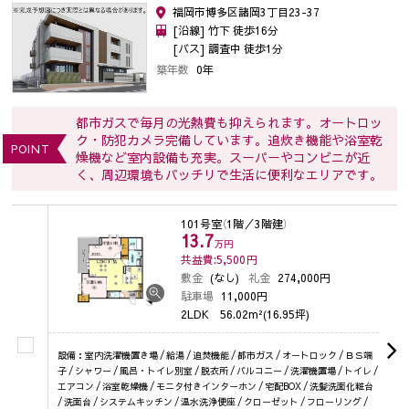
福岡市博多区諸岡3丁目23-37
[沿線] 竹下 徒歩16分
[バス] 調査中 徒歩1分
築年数
0年
都市ガスで毎月の光熱費も抑えられます。オートロッ
ク・防犯カメラ完備しています。追炊き機能や浴室乾
POINT
燥機など室内設備も充実。スーパーやコンビニが近
く、周辺環境もバッチリで生活に便利なエリアです。
101号室
（1階／3階建）
13.7
万円
共益費:5,500
円
敷金
(なし)
礼金
274,000円
駐車場
11,000円
2LDK
56.02m²(16.95坪)
設備：室内洗濯機置き場 / 給湯 / 追焚機能 / 都市ガス / オートロック / ＢＳ端
子 / シャワー / 風呂・トイレ別室 / 脱衣所 / バルコニー / 洗濯機置場 / トイレ /
エアコン / 浴室乾燥機 / モニタ付きインターホン / 宅配BOX / 洗髪洗面化粧台
/ 洗面台 / システムキッチン / 温水洗浄便座 / クローゼット / フローリング /