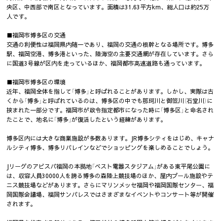
央区、中西部で南区となっています。面積は31.63平方km、総人口は約25万
人です。
■福岡市博多区の交通
交通の利便性は福岡県内随一であり、福岡の交通の根幹となる場所です。博多
駅、福岡空港、博多港といった、陸海空の主要交通網が存在しています。さら
に国道3号線が区内を走っているほか、福岡都市高速道路も通っています。
■福岡市博多区の環境
近年、福岡全体を指して「博多」と呼ばれることがあります。しかし、実際は古
くから「博多」と呼ばれているのは、博多区の中でも那珂川と御笠川（石堂川）に
挟まれた一部分です。福岡市が政令指定都市になった時に「博多区」と命名され
たことで、地名に「博多」が復活したという経緯があります。
博多区内には大きな商業施設が多数あります。JR博多シティをはじめ、キャナ
ルシティ博多、博多リバレインなどでショッピングを楽しめることでしょう。
Jリーグのアビスパ福岡の本拠地「ベスト電器スタジアム」がある東平尾公園に
は、収容人員30000人を誇る博多の森陸上競技場のほか、屋内プール施設やテ
ニス競技場などがあります。さらにマリンメッセ福岡や福岡国際センター、福
岡国際会議場、福岡サンパレスではさまざまなイベントやコンサート等が開催
されます。