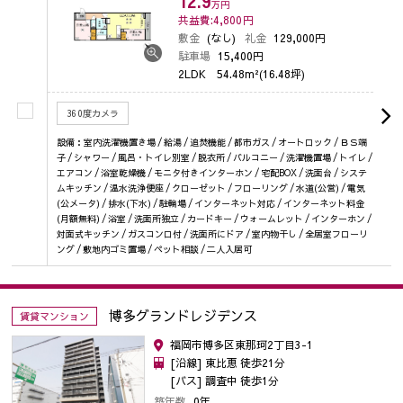
12.9
万円
共益費:4,800
円
敷金
(なし)
礼金
129,000円
駐車場
15,400円
2LDK
54.48m²(16.48坪)
360度カメラ
設備：室内洗濯機置き場 / 給湯 / 追焚機能 / 都市ガス / オートロック / ＢＳ端
子 / シャワー / 風呂・トイレ別室 / 脱衣所 / バルコニー / 洗濯機置場 / トイレ /
エアコン / 浴室乾燥機 / モニタ付きインターホン / 宅配BOX / 洗面台 / システ
ムキッチン / 温水洗浄便座 / クローゼット / フローリング / 水道(公営) / 電気
(公メータ) / 排水(下水) / 駐輪場 / インターネット対応 / インターネット料金
(月額無料) / 浴室 / 洗面所独立 / カードキー / ウォームレット / インターホン /
対面式キッチン / ガスコンロ付 / 洗面所にドア / 室内物干し / 全居室フローリ
ング / 敷地内ゴミ置場 / ペット相談 / 二人入居可
博多グランドレジデンス
賃貸マンション
福岡市博多区東那珂2丁目3-1
[沿線] 東比恵 徒歩21分
[バス] 調査中 徒歩1分
築年数
0年