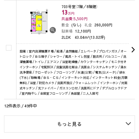
703号室
（7階／8階建）
13
万円
共益費:5,500
円
敷金
(なし)
礼金
260,000円
駐車場
12,100円
2LDK
43.04m²(13.02坪)
設備：室内洗濯機置き場 / 給湯 / 追焚機能 / エレベータ / プロパンガス / オー
トロック / ＢＳ端子 / シャワー / 風呂・トイレ別室 / 脱衣所 / バルコニー / 洗
濯機置場 / トイレ / エアコン / 浴室乾燥機 / カウンターキッチン / モニタ付き
インターホン / 宅配BOX / 洗髪洗面化粧台 / 洗面台 / システムキッチン / 温水
洗浄便座 / クローゼット / フローリング / 水道(公営) / 電気(公メータ) / 排水
(下水) / 駐輪場 / ＢＳ・ＣＳ / インターネット対応 / インターネット料金(月額
無料) / 浴室 / 防犯カメラ / 洗面所独立 / ウォームレット / インターホン / 対面
式キッチン / 光ファイバー / ガスコンロ付 / 洗面所にドア / ダブルロックドア
/ 室内物干し / 全居室フローリング / 角部屋 / 二人入居可
12
件表示 /
49
件中
もっと見る