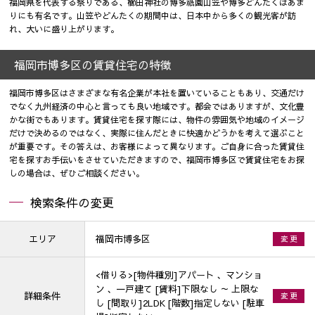
福岡県を代表する祭りである、櫛田神社の博多祇園山笠や博多どんたくはあま
りにも有名です。山笠やどんたくの期間中は、日本中から多くの観光客が訪
れ、大いに盛り上がります。
福岡市博多区の賃貸住宅の特徴
福岡市博多区はさまざまな有名企業が本社を置いていることもあり、交通だけ
でなく九州経済の中心と言っても良い地域です。都会ではありますが、文化豊
かな街でもあります。賃貸住宅を探す際には、物件の雰囲気や地域のイメージ
だけで決めるのではなく、実際に住んだときに快適かどうかを考えて選ぶこと
が重要です。その答えは、お客様によって異なります。ご自身に合った賃貸住
宅を探すお手伝いをさせていただきますので、福岡市博多区で賃貸住宅をお探
しの場合は、ぜひご相談ください。
検索条件の変更
エリア
福岡市博多区
変 更
<借りる>[物件種別]アパート 、マンショ
ン 、一戸建て [賃料]下限なし ～ 上限な
詳細条件
変 更
し [間取り]2LDK [階数]指定しない [駐車