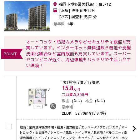
福岡市博多区美野島1丁目5-12
[沿線] 博多 徒歩18分
[バス] 調査中 徒歩1分
築年数
1年
オートロック・防犯カメラなどセキュリティ設備が充
実しています。インターネット無料追炊き機能や洗髪
洗面化粧台など室内設備も充実しています。スーパー
POINT
やコンビニが近く、周辺環境もバッチリで生活しやす
い環境！
701号室
（7階／12階建）
15.8
万円
共益費:5,350
円
敷金
(なし)
礼金
(なし)
駐車場
2LDK
52.79m²(15.97坪)
設備：室内洗濯機置き場 / 給湯 / 追焚機能 / エレベータ / プロパンガス / オー
トロック / ＢＳ端子 / シャワー / 風呂・トイレ別室 / 脱衣所 / バルコニー / 洗
濯機置場 / トイレ / エアコン / カウンターキッチン / モニタ付きインターホン