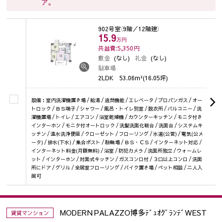
ア。
902号室
（9階／12階建）
15.9
万円
共益費:5,350
円
敷金
(なし)
礼金
(なし)
駐車場
2LDK
53.06m²(16.05坪)
設備：室内洗濯機置き場 / 給湯 / 追焚機能 / エレベータ / プロパンガス / オー
トロック / ＢＳ端子 / シャワー / 風呂・トイレ別室 / 脱衣所 / バルコニー / 洗
濯機置場 / トイレ / エアコン / 浴室乾燥機 / カウンターキッチン / モニタ付き
インターホン / モニタ付オートロック / 洗髪洗面化粧台 / 洗面台 / システムキ
ッチン / 温水洗浄便座 / クローゼット / フローリング / 水道(公営) / 電気(公メ
ータ) / 排水(下水) / 集合ポスト / 駐輪場 / ＢＳ・ＣＳ / インターネット対応 /
インターネット料金(月額無料) / 浴室 / 防犯カメラ / 洗面所独立 / ウォームレ
ット / インターホン / 対面式キッチン / ガスコンロ付 / ３口以上コンロ / 洗面
所にドア / グリル / 全居室フローリング / バイク置き場 / ペット相談 / 二人入
居可
MODERN PALAZZO博多ﾃﾞｭｵｸﾞﾗﾝﾃﾞWEST
賃貸マンション