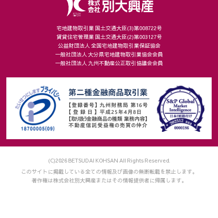
宅地建物取引業 国土交通大臣(3)第008722号
賃貸住宅管理業 国土交通大臣(2)第003127号
公益財団法人 全国宅地建物取引業保証協会
一般社団法人 大分県宅地建物取引業協会会員
一般社団法人 九州不動産公正取引協議会会員
(C)2026 BETSUDAI KOHSAN All Rights Reserved.
このサイトに掲載している全ての情報及び画像の無断転載を禁止します。
著作権は株式会社別大興産またはその情報提供者に帰属します。