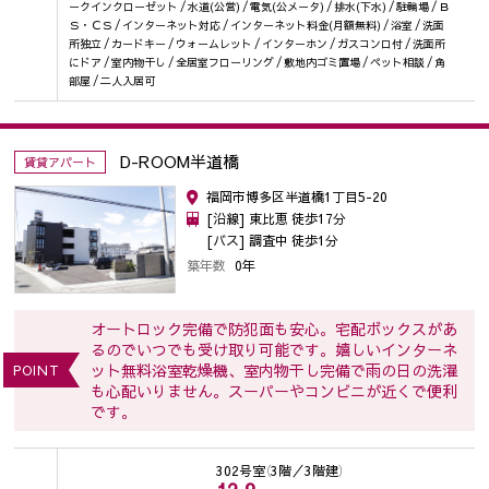
ークインクローゼット / 水道(公営) / 電気(公メータ) / 排水(下水) / 駐輪場 / Ｂ
Ｓ・ＣＳ / インターネット対応 / インターネット料金(月額無料) / 浴室 / 洗面
所独立 / カードキー / ウォームレット / インターホン / ガスコンロ付 / 洗面所
にドア / 室内物干し / 全居室フローリング / 敷地内ゴミ置場 / ペット相談 / 角
部屋 / 二人入居可
D-ROOM半道橋
賃貸アパート
福岡市博多区半道橋1丁目5-20
[沿線] 東比恵 徒歩17分
[バス] 調査中 徒歩1分
築年数
0年
オートロック完備で防犯面も安心。宅配ボックスがあ
るのでいつでも受け取り可能です。嬉しいインターネ
ット無料浴室乾燥機、室内物干し完備で雨の日の洗濯
POINT
も心配いりません。スーパーやコンビニが近くで便利
です。
302号室
（3階／3階建）