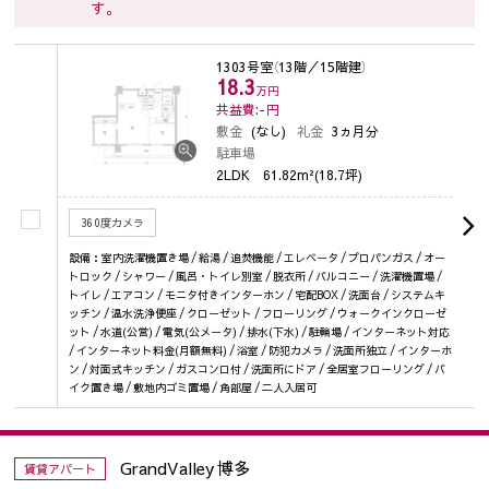
す。
1303号室
（13階／15階建）
18.3
万円
共益費:-
円
敷金
(なし)
礼金
3ヵ月分
駐車場
2LDK
61.82m²(18.7坪)
360度カメラ
設備：室内洗濯機置き場 / 給湯 / 追焚機能 / エレベータ / プロパンガス / オー
トロック / シャワー / 風呂・トイレ別室 / 脱衣所 / バルコニー / 洗濯機置場 /
トイレ / エアコン / モニタ付きインターホン / 宅配BOX / 洗面台 / システムキ
ッチン / 温水洗浄便座 / クローゼット / フローリング / ウォークインクローゼ
ット / 水道(公営) / 電気(公メータ) / 排水(下水) / 駐輪場 / インターネット対応
/ インターネット料金(月額無料) / 浴室 / 防犯カメラ / 洗面所独立 / インターホ
ン / 対面式キッチン / ガスコンロ付 / 洗面所にドア / 全居室フローリング / バ
イク置き場 / 敷地内ゴミ置場 / 角部屋 / 二人入居可
GrandValley 博多
賃貸アパート