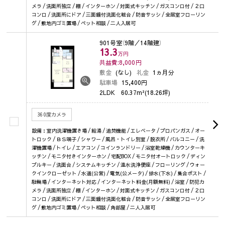
メラ / 洗面所独立 / 棚 / インターホン / 対面式キッチン / ガスコンロ付 / ２口
コンロ / 洗面所にドア / 三面鏡付洗面化粧台 / 防音サッシ / 全居室フローリン
グ / 敷地内ゴミ置場 / ペット相談 / 二人入居可
901号室
（9階／14階建）
13.3
万円
共益費:8,000
円
敷金
(なし)
礼金
1ヵ月分
駐車場
15,400円
2LDK
60.37m²(18.26坪)
360度カメラ
設備：室内洗濯機置き場 / 給湯 / 追焚機能 / エレベータ / プロパンガス / オー
トロック / ＢＳ端子 / シャワー / 風呂・トイレ別室 / 脱衣所 / バルコニー / 洗
濯機置場 / トイレ / エアコン / コインランドリー / 浴室乾燥機 / カウンターキ
ッチン / モニタ付きインターホン / 宅配BOX / モニタ付オートロック / ディン
プルキー / 洗面台 / システムキッチン / 温水洗浄便座 / フローリング / ウォー
クインクローゼット / 水道(公営) / 電気(公メータ) / 排水(下水) / 集合ポスト /
駐輪場 / インターネット対応 / インターネット料金(月額無料) / 浴室 / 防犯カ
メラ / 洗面所独立 / 棚 / インターホン / 対面式キッチン / ガスコンロ付 / ２口
コンロ / 洗面所にドア / 三面鏡付洗面化粧台 / 防音サッシ / 全居室フローリン
グ / 敷地内ゴミ置場 / ペット相談 / 角部屋 / 二人入居可