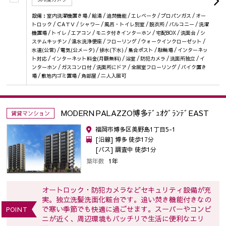
設備：室内洗濯機置き場 / 給湯 / 追焚機能 / エレベータ / プロパンガス / オー
トロック / ＣAＴＶ / シャワー / 風呂・トイレ別室 / 脱衣所 / バルコニー / 洗濯
機置場 / トイレ / エアコン / モニタ付きインターホン / 宅配BOX / 洗面台 / シ
ステムキッチン / 温水洗浄便座 / フローリング / ウォークインクローゼット /
水道(公営) / 電気(公メータ) / 排水(下水) / 集合ポスト / 駐輪場 / インターネッ
ト対応 / インターネット料金(月額無料) / 浴室 / 防犯カメラ / 洗面所独立 / イ
ンターホン / ガスコンロ付 / 洗面所にドア / 全居室フローリング / バイク置き
場 / 敷地内ゴミ置場 / 角部屋 / 二人入居可
MODERN PALAZZO博多ﾃﾞｭｵｸﾞﾗﾝﾃﾞEAST
賃貸マンション
福岡市博多区美野島1丁目5-1
[沿線] 博多 徒歩17分
[バス] 調査中 徒歩1分
築年数
1年
オートロック・防犯カメラなどセキュリティ設備が充
実。独立洗髪洗面化粧台です。追い焚き機能付きなの
で寒い季節でも快適に過ごせます。スーパーやコンビ
POINT
ニが近く、周辺環境もバッチリで生活に便利なエリ