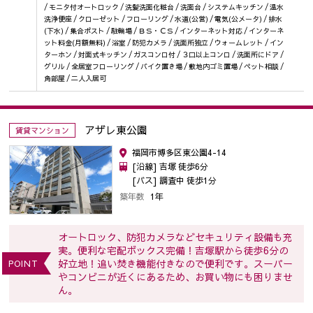
/ モニタ付オートロック / 洗髪洗面化粧台 / 洗面台 / システムキッチン / 温水
洗浄便座 / クローゼット / フローリング / 水道(公営) / 電気(公メータ) / 排水
(下水) / 集合ポスト / 駐輪場 / ＢＳ・ＣＳ / インターネット対応 / インターネ
ット料金(月額無料) / 浴室 / 防犯カメラ / 洗面所独立 / ウォームレット / イン
ターホン / 対面式キッチン / ガスコンロ付 / ３口以上コンロ / 洗面所にドア /
グリル / 全居室フローリング / バイク置き場 / 敷地内ゴミ置場 / ペット相談 /
角部屋 / 二人入居可
アザレ東公園
賃貸マンション
福岡市博多区東公園4-14
[沿線] 吉塚 徒歩6分
[バス] 調査中 徒歩1分
築年数
1年
オートロック、防犯カメラなどセキュリティ設備も充
実。便利な宅配ボックス完備！吉塚駅から徒歩6分の
好立地！追い焚き機能付きなので便利です。スーパー
POINT
やコンビニが近くにあるため、お買い物にも困りませ
ん。