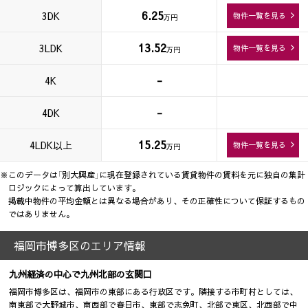
6.25
3DK
物件一覧を見る
万円
13.52
3LDK
物件一覧を見る
万円
-
4K
-
4DK
15.25
4LDK以上
物件一覧を見る
万円
※このデータは「別大興産」に現在登録されている賃貸物件の賃料を元に独自の集計
ロジックによって算出しています。
掲載中物件の平均金額とは異なる場合があり、その正確性について保証するもの
ではありません。
福岡市博多区のエリア情報
九州経済の中心で九州北部の玄関口
福岡市博多区は、福岡市の東部にある行政区です。隣接する市町村としては、
南東部で大野城市、南西部で春日市、東部で志免町、北部で東区、北西部で中