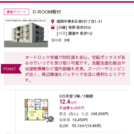
D-ROOM板付
賃貸アパート
福岡市博多区板付5丁目1-31
[沿線] 笹原 徒歩20分
[バス] 調査中 徒歩1分
築年数
0年
オートロック完備で防犯面も安心。宅配ボックスがあ
るのでいつでも受け取り可能です。洗髪洗面化粧台や
浴室乾燥機など室内設備も充実。スーパーやコンビニ
POINT
が近く、周辺環境もバッチリで生活に便利なエリアで
す。
305号室
（3階／3階建）
12.4
万円
共益費:6,000
円
敷金
(なし)
礼金
248,000円
駐車場
10,450円
2LDK
55.72m²(16.86坪)