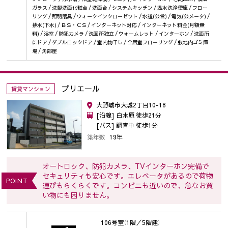
ガラス / 洗髪洗面化粧台 / 洗面台 / システムキッチン / 温水洗浄便座 / フロー
リング / 照明器具 / ウォークインクローゼット / 水道(公営) / 電気(公メータ) /
排水(下水) / ＢＳ・ＣＳ / インターネット対応 / インターネット料金(月額無
料) / 浴室 / 防犯カメラ / 洗面所独立 / ウォームレット / インターホン / 洗面所
にドア / ダブルロックドア / 室内物干し / 全居室フローリング / 敷地内ゴミ置
場 / 角部屋
プリエール
賃貸マンション
大野城市大城2丁目10-18
[沿線] 白木原 徒歩21分
[バス] 調査中 徒歩1分
築年数
19年
オートロック、防犯カメラ、TVインターホン完備で
セキュリティも安心です。エレベータがあるので荷物
POINT
運びもらくらくです。コンビニも近いので、急なお買
い物にも困りません。
106号室
（1階／5階建）