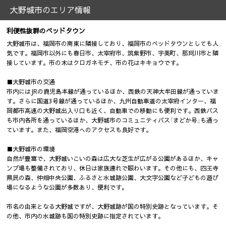
大野城市のエリア情報
利便性抜群のベッドタウン
大野城市は、福岡市の南東に隣接しており、福岡市のベッドタウンとしても人
気です。福岡市以外にも春日市、太宰府市、筑紫野市、宇美町、那珂川市と隣
接しています。市の木はクロガネモチ、市の花はキキョウです。
■大野城市の交通
市内にはJRの鹿児島本線が通っているほか、西鉄の天神大牟田線が通っていま
す。さらに国道3号線が通っているほか、九州自動車道の太宰府インター、福
岡都市高速の大野城出入り口も近く、自動車での移動にも便利です。西鉄バス
も市内各所を通っているほか、大野城市のコミュニティバス「まどか号」も通っ
ています。また、福岡空港へのアクセスも良好です。
■大野城市の環境
自然が豊富で、大野城いこいの森は広大な芝生が広がる公園があるほか、キャ
ンプ場も整備されており、休日は家族連れで賑わいます。その他にも、四王寺
県民の森、仲畑中央公園、ふるさと水城跡公園、大文字公園など子どもの遊び
場になるような公園が多数あり、便利です。
市名の由来となる大野城ですが、大野城跡が国の特別史跡となっています。そ
の他、市内の水城跡も国の特別史跡に指定されています。