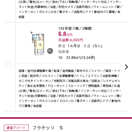
(公営) / 電気(公メータ) / 排水(下水) / 駐輪場 / インターネット対応 / インター
ネット料金(月額無料) / 浴室 / 防犯カメラ / 洗面所独立 / ウォームレット / 棚 /
インターホン / ガスコンロ付 / 電子キー / 洗面所にドア / 敷地内ゴミ置場 / 角
部屋
103号室
（1階／2階建）
6.8
万円
共益費:4,000
円
敷金
1ヵ月分
礼金
(なし)
駐車場
1K
33.86m²(10.24坪)
設備：室内洗濯機置き場 / 給湯 / 追焚機能 / 都市ガス / シャワー / 風呂・トイ
レ別室 / 脱衣所 / バルコニー / 洗濯機置場 / トイレ / エアコン / 浴室乾燥機 /
モニタ付きインターホン / 宅配BOX / 洗髪洗面化粧台 / 洗面台 / システムキッ
チン / 温水洗浄便座 / クローゼット / フローリング / 照明器具 / 専用庭 / 水道
(公営) / 電気(公メータ) / 排水(下水) / 駐輪場 / インターネット対応 / インター
ネット料金(月額無料) / 浴室 / 防犯カメラ / 洗面所独立 / ウォームレット / 棚 /
インターホン / ガスコンロ付 / ２口コンロ / 電子キー / 洗面所にドア / 敷地内
ゴミ置場 / 角部屋
フラテッリ Ｓ
賃貸アパート