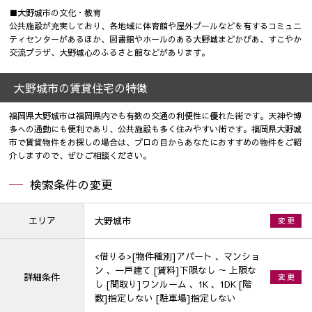
■大野城市の文化・教育
公共施設が充実しており、各地域に体育館や屋外プールなどを有するコミュニ
ティセンターがあるほか、図書館やホールのある大野城まどかぴあ、すこやか
交流プラザ、大野城心のふるさと館などがあります。
大野城市の賃貸住宅の特徴
福岡県大野城市は福岡県内でも有数の交通の利便性に優れた街です。天神や博
多への通勤にも便利であり、公共施設も多く住みやすい街です。福岡県大野城
市で賃貸物件をお探しの場合は、プロの目からあなたにおすすめの物件をご紹
介しますので、ぜひご相談ください。
検索条件の変更
エリア
大野城市
変 更
<借りる>[物件種別]アパート 、マンショ
ン 、一戸建て [賃料]下限なし ～ 上限な
詳細条件
変 更
し [間取り]ワンルーム 、1K 、1DK [階
数]指定しない [駐車場]指定しない