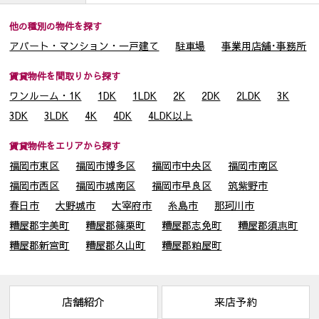
他の種別の物件を探す
アパート・マンション・一戸建て
駐車場
事業用店舗･事務所
賃貸物件を間取りから探す
ワンルーム・1K
1DK
1LDK
2K
2DK
2LDK
3K
3DK
3LDK
4K
4DK
4LDK以上
賃貸物件をエリアから探す
福岡市東区
福岡市博多区
福岡市中央区
福岡市南区
福岡市西区
福岡市城南区
福岡市早良区
筑紫野市
春日市
大野城市
大宰府市
糸島市
那珂川市
糟屋郡宇美町
糟屋郡篠栗町
糟屋郡志免町
糟屋郡須惠町
糟屋郡新宮町
糟屋郡久山町
糟屋郡粕屋町
店舗紹介
来店予約