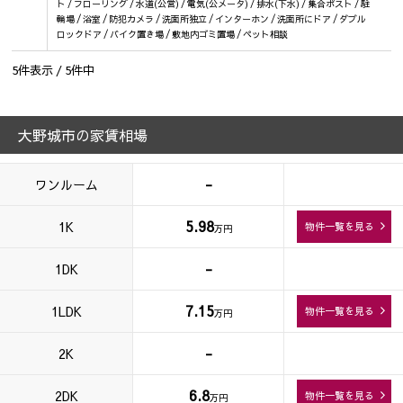
ト / フローリング / 水道(公営) / 電気(公メータ) / 排水(下水) / 集合ポスト / 駐
輪場 / 浴室 / 防犯カメラ / 洗面所独立 / インターホン / 洗面所にドア / ダブル
ロックドア / バイク置き場 / 敷地内ゴミ置場 / ペット相談
5
件表示 /
5
件中
大野城市の家賃相場
-
ワンルーム
5.98
1K
物件一覧を見る
万円
-
1DK
7.15
1LDK
物件一覧を見る
万円
-
2K
6.8
2DK
物件一覧を見る
万円