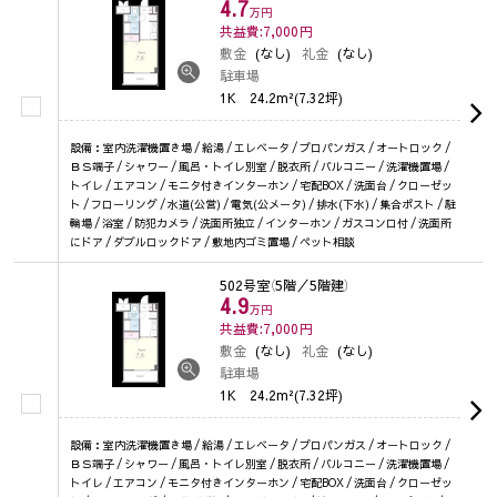
4.7
万円
共益費:7,000
円
敷金
(なし)
礼金
(なし)
駐車場
1K
24.2m²(7.32坪)
設備：室内洗濯機置き場 / 給湯 / エレベータ / プロパンガス / オートロック /
ＢＳ端子 / シャワー / 風呂・トイレ別室 / 脱衣所 / バルコニー / 洗濯機置場 /
トイレ / エアコン / モニタ付きインターホン / 宅配BOX / 洗面台 / クローゼッ
ト / フローリング / 水道(公営) / 電気(公メータ) / 排水(下水) / 集合ポスト / 駐
輪場 / 浴室 / 防犯カメラ / 洗面所独立 / インターホン / ガスコンロ付 / 洗面所
にドア / ダブルロックドア / 敷地内ゴミ置場 / ペット相談
502号室
（5階／5階建）
4.9
万円
共益費:7,000
円
敷金
(なし)
礼金
(なし)
駐車場
1K
24.2m²(7.32坪)
設備：室内洗濯機置き場 / 給湯 / エレベータ / プロパンガス / オートロック /
ＢＳ端子 / シャワー / 風呂・トイレ別室 / 脱衣所 / バルコニー / 洗濯機置場 /
トイレ / エアコン / モニタ付きインターホン / 宅配BOX / 洗面台 / クローゼッ