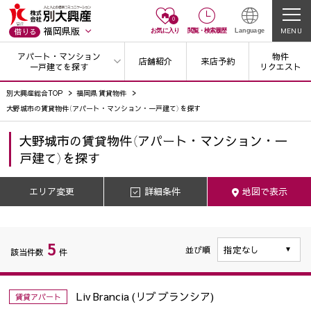
0
福岡県版
MENU
借りる
お気に入り
閲覧
・
検索履歴
Language
アパート・マンション
物件
店舗紹介
来店予約
一戸建てを探す
リクエスト
別大興産総合TOP
福岡県 賃貸物件
大野城市の賃貸物件（アパート・マンション・一戸建て）を探す
大野城市
の
賃貸物件（アパート・マンション・一
戸建て）を探す
エリア変更
詳細条件
地図で表示
5
並び順
該当件数
件
Liv Brancia (リブ ブランシア)
賃貸アパート