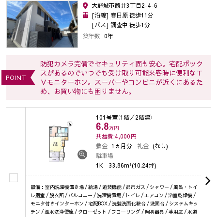
大野城市筒井3丁目2-4-6
[沿線] 春日原 徒歩11分
[バス] 調査中 徒歩1分
築年数
0年
防犯カメラ完備でセキュリティ面も安心。宅配ボック
スがあるのでいつでも受け取り可能来客時に便利なＴ
POINT
Ｖモニターホン。スーパーやコンビニが近くにあるた
め、お買い物にも困りません。
101号室
（1階／2階建）
6.8
万円
共益費:4,000
円
敷金
1ヵ月分
礼金
(なし)
駐車場
1K
33.86m²(10.24坪)
設備：室内洗濯機置き場 / 給湯 / 追焚機能 / 都市ガス / シャワー / 風呂・トイ
レ別室 / 脱衣所 / バルコニー / 洗濯機置場 / トイレ / エアコン / 浴室乾燥機 /
モニタ付きインターホン / 宅配BOX / 洗髪洗面化粧台 / 洗面台 / システムキッ
チン / 温水洗浄便座 / クローゼット / フローリング / 照明器具 / 専用庭 / 水道