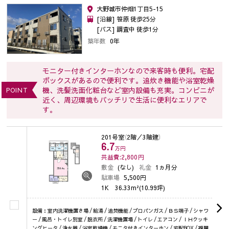
大野城市仲畑1丁目5-15
[沿線] 笹原 徒歩25分
[バス] 調査中 徒歩1分
築年数
0年
モニター付きインターホンなので来客時も便利。宅配
ボックスがあるので便利です。追炊き機能や浴室乾燥
機、洗髪洗面化粧台など室内設備も充実。コンビニが
POINT
近く、周辺環境もバッチリで生活に便利なエリアで
す。
201号室
（2階／3階建）
6.7
万円
共益費:2,800
円
敷金
(なし)
礼金
1ヵ月分
駐車場
5,500円
1K
36.33m²(10.99坪)
設備：室内洗濯機置き場 / 給湯 / 追焚機能 / プロパンガス / ＢＳ端子 / シャワ
ー / 風呂・トイレ別室 / 脱衣所 / 洗濯機置場 / トイレ / エアコン / ＩＨクッキ
ングヒータ / 浄水器 / 浴室乾燥機 / モニタ付きインターホン / 宅配BOX / 複層