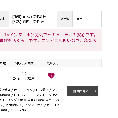
[沿線] 白木原 徒歩21分
交通
築年数
19年
[バス] 調査中 徒歩1分
、TVインターホン完備でセキュリティも安心です。
運びもらくらくです。コンビニも近いので、急なお
車場
間取り／面積
お気に入り
1K
24.2m²(7.32坪)
ンガス / オートロック / ＢＳ端子 / シャ
詳細を見る
濯機置場 / トイレ / エアコン / モニタ付き
フローリング / 水道(公営) / 電気(公メータ)
カメラ / 洗面所独立 / インターホン / ガスコン
ミ置場 / ペット相談