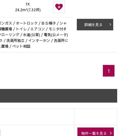
1K
24.2m²(7.32坪)
ンガス / オートロック / ＢＳ端子 / シャ
詳細を見る
濯機置場 / トイレ / エアコン / モニタ付き
フローリング / 水道(公営) / 電気(公メータ)
カメラ / 洗面所独立 / インターホン / 洗面所に
ミ置場 / ペット相談
1
物件一覧を見る