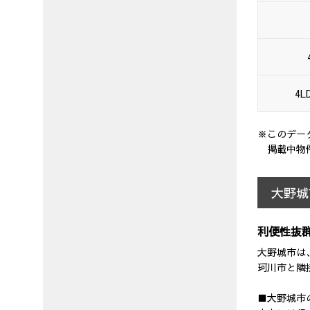
4L
※このデー
掲載中物
大野城
利便性抜
大野城市は
珂川市と隣
■大野城市