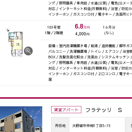
ング / 照明器具 / 専用庭 / 水道(公営) / 電気(公メー
対応 / インターネット料金(月額無料) / 浴室 / 防犯カ
インターホン / ガスコンロ付 / 電子キー / 洗面所にド
6.8
103号室
1ヵ月分
万円
1階／2階建
(なし)
4,000
円
設備：室内洗濯機置き場 / 給湯 / 追焚機能 / 都市ガス 
バルコニー / 洗濯機置場 / トイレ / エアコン / 浴
BOX / 洗髪洗面化粧台 / 洗面台 / システムキッチン
ング / 照明器具 / 専用庭 / 水道(公営) / 電気(公メー
対応 / インターネット料金(月額無料) / 浴室 / 防犯カ
インターホン / ガスコンロ付 / ２口コンロ / 電子キー
屋
フラテッリ Ｓ
賃貸アパート
所在地
大野城市仲畑1丁目5-15