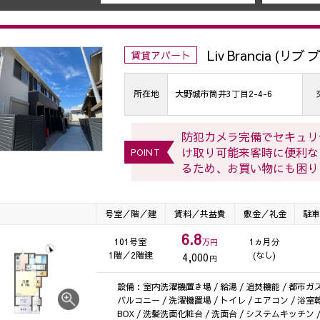
Liv Brancia (リ
賃貸アパート
所在地
大野城市筒井3丁目2-4-6
防犯カメラ完備でセキュリ
け取り可能来客時に便利な
POINT
るため、お買い物にも困り
号室／階／建
賃料／共益費
敷金／礼金
駐車
6.8
101号室
1ヵ月分
万円
1階／2階建
(なし)
4,000
円
設備：室内洗濯機置き場 / 給湯 / 追焚機能 / 都市ガス 
バルコニー / 洗濯機置場 / トイレ / エアコン / 浴
BOX / 洗髪洗面化粧台 / 洗面台 / システムキッチン