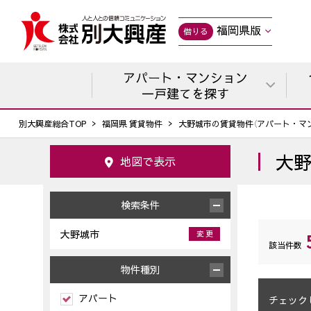
福岡県版
借りる
アパート・マンション
一戸建てを探す
別大興産総合TOP
福岡県 賃貸物件
大野城市の賃貸物件（アパート・マ
大
地図で表示
検索条件
大野城市
変 更
該当件数
物件種別
アパート
チェック