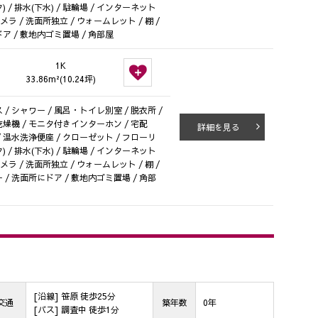
タ) / 排水(下水) / 駐輪場 / インターネット
メラ / 洗面所独立 / ウォームレット / 棚 /
ア / 敷地内ゴミ置場 / 角部屋
1K
33.86m²(10.24坪)
/ シャワー / 風呂・トイレ別室 / 脱衣所 /
室乾燥機 / モニタ付きインターホン / 宅配
詳細を見る
 / 温水洗浄便座 / クローゼット / フローリ
タ) / 排水(下水) / 駐輪場 / インターネット
メラ / 洗面所独立 / ウォームレット / 棚 /
 / 洗面所にドア / 敷地内ゴミ置場 / 角部
[沿線] 笹原 徒歩25分
交通
築年数
0年
[バス] 調査中 徒歩1分