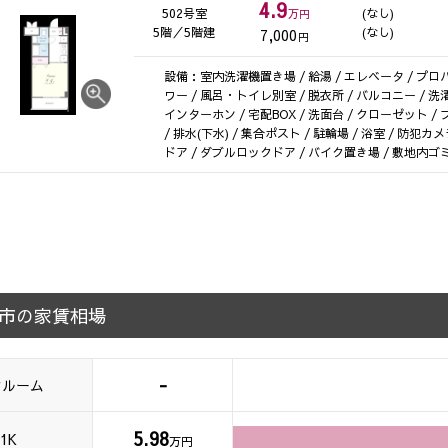
4.9
502号室
(なし)
万円
5階／5階建
(なし)
7,000
円
設備：室内洗濯機置き場 / 給湯 / エレベータ / プロパ
ワー / 風呂・トイレ別室 / 脱衣所 / バルコニー / 洗
インターホン / 宅配BOX / 洗面台 / クローゼット / 
/ 排水(下水) / 集合ポスト / 駐輪場 / 浴室 / 防犯
ドア / ダブルロックドア / バイク置き場 / 敷地内ゴ
市の家賃相場
-
ンルーム
5.98
1K
万円