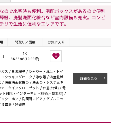
なので来客時も便利。宅配ボックスがあるので便利
燥機、洗髪洗面化粧台など室内設備も充実。コンビ
チリで生活に便利なエリアです。
場
間取り／面積
お気に入り
1K
0円
36.33m²(10.99坪)
ガス / ＢＳ端子 / シャワー / 風呂・トイ
/ ＩＨクッキングヒータ / 浄水器 / 浴室乾燥
詳細を見る
ス / 洗髪洗面化粧台 / 洗面台 / システムキ
ウォークインクローゼット / 水道(公営) / 電
ネット対応 / インターネット料金(月額無料) /
 インターホン / 洗面所にドア / ダブルロッ
ゴミ置場 / 角部屋