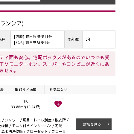
ブ ブランシア)
[沿線] 春日原 徒歩11分
交通
築年数
0年
[バス] 調査中 徒歩1分
ティ面も安心。宅配ボックスがあるのでいつでも受
ＴＶモニターホン。スーパーやコンビニが近くにあ
ません。
場
間取り／面積
お気に入り
1K
33.86m²(10.24坪)
/ シャワー / 風呂・トイレ別室 / 脱衣所 /
詳細を見る
室乾燥機 / モニタ付きインターホン / 宅配
 / 温水洗浄便座 / クローゼット / フローリ