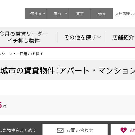
借りる
買う
貸す
売る
入居者様サ
今月の賃貸リーダー
その他を探す
店舗紹介
イチ押し物件
ンション・一戸建て）を探す
野城市
の
賃貸物件（アパート・マンショ
5
件
お問い合わせ
お
した物件をまとめて