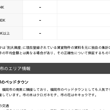
-
4K
-
4DK
-
DK以上
タは「別大興産」に現在登録されている賃貸物件の賃料を元に独自の集計
件の平均金額とは異なる場合があり、その正確性について保証するもの
市のエリア情報
群のベッドタウン
、福岡市の南東に隣接しており、福岡市のベッドタウンとしても人気で
接しています。市の木はクロガネモチ、市の花はキキョウです。
の交通