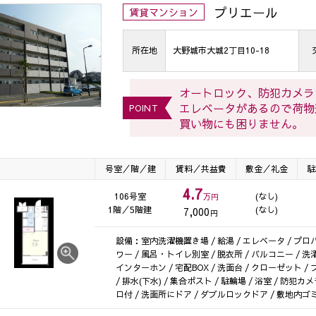
プリエール
賃貸マンション
所在地
大野城市大城2丁目10-18
オートロック、防犯カメラ
エレベータがあるので荷物
POINT
買い物にも困りません。
号室／階／建
賃料／共益費
敷金／礼金
駐
4.7
106号室
(なし)
万円
1階／5階建
(なし)
7,000
円
設備：室内洗濯機置き場 / 給湯 / エレベータ / プロパ
ワー / 風呂・トイレ別室 / 脱衣所 / バルコニー / 洗
インターホン / 宅配BOX / 洗面台 / クローゼット / 
/ 排水(下水) / 集合ポスト / 駐輪場 / 浴室 / 防犯
ロ付 / 洗面所にドア / ダブルロックドア / 敷地内ゴ