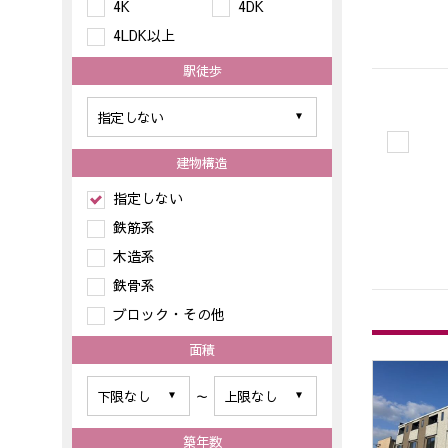
4K
4DK
4LDK以上
駅徒歩
建物構造
指定しない
鉄筋系
木造系
鉄骨系
ブロック・その他
面積
～
築年数