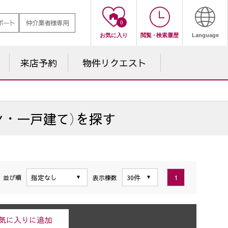
ポート
仲介業者様専用
0
お気に入り
閲覧
・
検索履歴
Language
来店予約
物件
リクエスト
ン・一戸建て）を探す
1
並び順
表示棟数
気に入りに追加