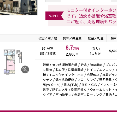
モニター付きインターホン
です。追炊き機能や浴室乾
POINT
ニが近く、周辺環境もバッ
号室／階／建
賃料／共益費
敷金／礼金
駐車
6.7
201号室
(なし)
万円
5,50
2階／3階建
1ヵ月分
2,800
円
設備：室内洗濯機置き場 / 給湯 / 追焚機能 / プロパン
レ別室 / 脱衣所 / 洗濯機置場 / トイレ / エアコン 
機 / モニタ付きインターホン / 宅配BOX / 複層ガラ
ッチン / 温水洗浄便座 / フローリング / 照明器具 / 
気(公メータ) / 排水(下水) / ＢＳ・ＣＳ / インター
浴室 / 防犯カメラ / 洗面所独立 / ウォームレット /
クドア / 室内物干し / 全居室フローリング / 敷地内