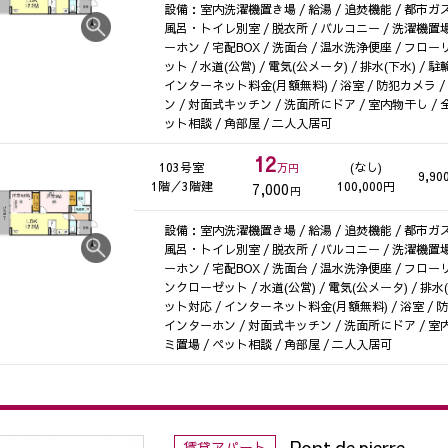
設備：室内洗濯機置き場 / 給湯 / 追焚機能 / 都市ガス 
風呂・トイレ別室 / 脱衣所 / バルコニー / 洗濯機置場
ーホン / 宅配BOX / 洗面台 / 温水洗浄便座 / フ
ット / 水道(公営) / 電気(公メータ) / 排水(下水) /
インターネット料金(月額無料) / 浴室 / 防犯カメラ 
ン / 対面式キッチン / 洗面所にドア / 室内物干し /
ット相談 / 角部屋 / 二人入居可
12
103号室
(なし)
万円
9,90
1階／3階建
100,000円
7,000
円
設備：室内洗濯機置き場 / 給湯 / 追焚機能 / 都市ガス 
風呂・トイレ別室 / 脱衣所 / バルコニー / 洗濯機置場
ーホン / 宅配BOX / 洗面台 / 温水洗浄便座 / フロー
ンクローゼット / 水道(公営) / 電気(公メータ) / 排水
ット対応 / インターネット料金(月額無料) / 浴室 / 
インターホン / 対面式キッチン / 洗面所にドア / 室
ミ置場 / ペット相談 / 角部屋 / 二人入居可
Pont de pierre
賃貸アパート