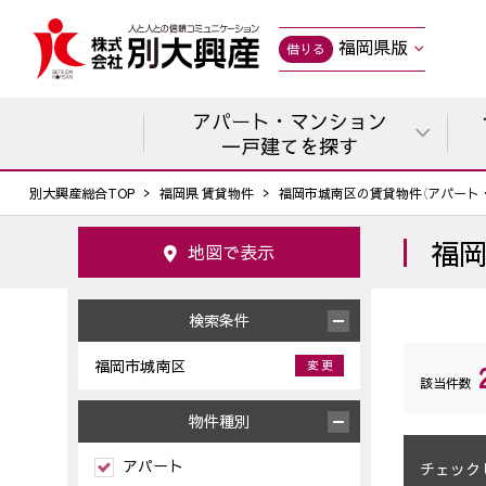
福岡県版
借りる
アパート・マンション
一戸建てを探す
別大興産総合TOP
福岡県 賃貸物件
福岡市城南区の賃貸物件（アパート
福
地図で表示
検索条件
福岡市城南区
変 更
該当件数
物件種別
アパート
チェック