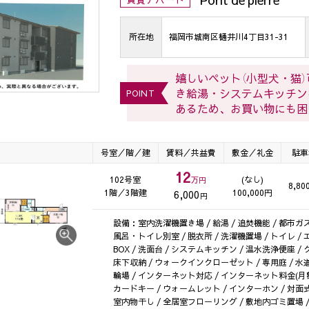
所在地
福岡市城南区樋井川4丁目31-31
嬉しいペット（小型犬・猫
き給湯・システムキッチン
POINT
あるため、お買い物にも困
号室／階／建
賃料／共益費
敷金／礼金
駐車
12
102号室
(なし)
万円
8,80
1階／3階建
100,000円
6,000
円
設備：室内洗濯機置き場 / 給湯 / 追焚機能 / 都市ガス 
風呂・トイレ別室 / 脱衣所 / 洗濯機置場 / トイレ /
BOX / 洗面台 / システムキッチン / 温水洗浄便座 /
床下収納 / ウォークインクローゼット / 専用庭 / 水道(公
輪場 / インターネット対応 / インターネット料金(月額無
カードキー / ウォームレット / インターホン / 対面
室内物干し / 全居室フローリング / 敷地内ゴミ置場 /