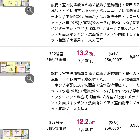
設備：室内洗濯機置き場 / 給湯 / 追焚機能 / 都市ガス 
風呂・トイレ別室 / 脱衣所 / バルコニー / 洗濯機置場
ーホン / 宅配BOX / 洗面台 / 温水洗浄便座 / フ
ット / 水道(公営) / 電気(公メータ) / 排水(下水) /
インターネット料金(月額無料) / 浴室 / 防犯カメラ 
ン / 対面式キッチン / 洗面所にドア / 室内物干し /
ット相談 / 角部屋 / 二人入居可
13.2
302号室
(なし)
万円
9,90
3階／3階建
250,000円
7,000
円
設備：室内洗濯機置き場 / 給湯 / 追焚機能 / 都市ガス 
風呂・トイレ別室 / 脱衣所 / バルコニー / 洗濯機置場
ーホン / 宅配BOX / 洗面台 / 温水洗浄便座 / フ
ット / 水道(公営) / 電気(公メータ) / 排水(下水) /
インターネット料金(月額無料) / 浴室 / 防犯カメラ 
ン / 対面式キッチン / 洗面所にドア / 室内物干し /
ット相談 / 二人入居可
12.2
303号室
(なし)
万円
9,90
3階／3階建
250,000円
7,000
円