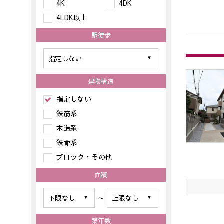
4K
4DK
4LDK以上
駅徒歩
建物構造
指定しない
鉄筋系
木造系
鉄骨系
ブロック・その他
面積
～
築年数