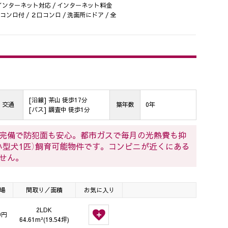
) / インターネット対応 / インターネット料金
スコンロ付 / ２口コンロ / 洗面所にドア / 全
[沿線] 茶山 徒歩17分
交通
築年数
0年
[バス] 調査中 徒歩1分
完備で防犯面も安心。都市ガスで毎月の光熱費も抑
小型犬1匹）飼育可能物件です。コンビニが近くにある
せん。
場
間取り／面積
お気に入り
2LDK
0円
64.61m²(19.54坪)