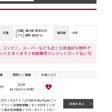
[沿線] 福大前 徒歩22分
交通
築年数
10年
[バス] 南町 徒歩1分
充実。コンビニ、スーパーなども近く立地良好な物件で
ントたまります♪初期費用クレジットカード払い可
場
間取り／面積
お気に入り
2LDK
0円
44.72m²(13.53坪)
 ＣAＴＶ / J:COM In My Room / シ
詳細を見る
 エアコン / 浴室乾燥機 / モニタ付きインタ
 / 温水洗浄便座 / クローゼット / フロー