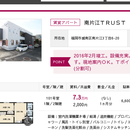
南片江ＴＲＵＳＴ
賃貸アパート
所在地
福岡市城南区南片江3丁目6-20
2016年2月竣工。設備
す。現地案内ＯＫ。Ｔポイ
POINT
(分割可)
号室／階／建
賃料／共益費
敷金／礼金
駐車
7.3
101号室
(なし)
万円
6,60
1階／2階建
1ヵ月分
2,000
円
設備：室内洗濯機置き場 / 給湯 / 追焚機能 / プロパンガス /
ャワー / 風呂・トイレ別室 / バルコニー / トイレ /
ーホン / 洗髪洗面化粧台 / 洗面台 / システムキッチン