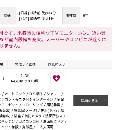
[沿線] 福大前 徒歩34分
交通
築年数
0年
[バス] 調査中 徒歩1分
）可です。来客時に便利なＴＶモニターホン。追い焚
など室内設備も充実。スーパーやコンビニが近くに
りません。
場
間取り／面積
お気に入り
2LDK
0円
64.43m²(19.49坪)
/ オートロック / ＢＳ端子 / シャワー /
 エアコン / モニタ付きインターホン / 宅配
詳細を見る
 クローゼット / フローリング / 照明器具 /
営) / 電気(公メータ) / 排水(下水) / 駐
料) / 浴室 / 防犯カメラ / 洗面所独立 /
式キッチン / ガスコンロ付 / 洗面所にドア /
 ペット相談 / 角部屋 / 二人入居可