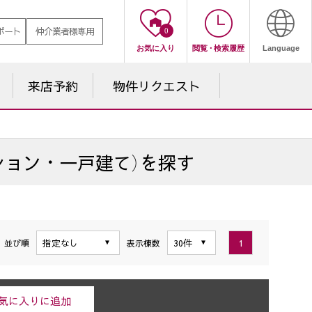
ポート
仲介業者様専用
0
お気に入り
閲覧
・
検索履歴
Language
来店予約
物件
リクエスト
ション・一戸建て）を探す
1
並び順
表示棟数
気に入りに追加