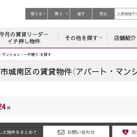
借りる
買う
貸す
売る
入居者様サ
今月の賃貸リーダー
その他を探す
店舗紹介
イチ押し物件
・マンション・一戸建て）を探す
岡市城南区
の
賃貸物件（アパート・マン
24
件
お問い合わせ
お
した物件をまとめて