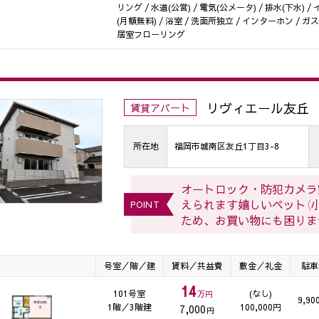
リング / 水道(公営) / 電気(公メータ) / 排水(下水
(月額無料) / 浴室 / 洗面所独立 / インターホン / ガ
居室フローリング
リヴィエール友丘
賃貸アパート
所在地
福岡市城南区友丘1丁目3-8
オートロック・防犯カメラ
えられます嬉しいペット（
POINT
ため、お買い物にも困りま
号室／階／建
賃料／共益費
敷金／礼金
駐車
14
101号室
(なし)
万円
9,90
1階／3階建
100,000円
7,000
円