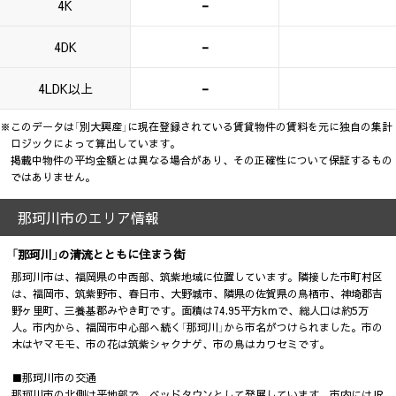
-
4K
-
4DK
-
4LDK以上
※このデータは「別大興産」に現在登録されている賃貸物件の賃料を元に独自の集計
ロジックによって算出しています。
掲載中物件の平均金額とは異なる場合があり、その正確性について保証するもの
ではありません。
那珂川市のエリア情報
「那珂川」の清流とともに住まう街
那珂川市は、福岡県の中西部、筑紫地域に位置しています。隣接した市町村区
は、福岡市、筑紫野市、春日市、大野城市、隣県の佐賀県の鳥栖市、神埼郡吉
野ヶ里町、三養基郡みやき町です。面積は74.95平方kmで、総人口は約5万
人。市内から、福岡市中心部へ続く「那珂川」から市名がつけられました。市の
木はヤマモモ、市の花は筑紫シャクナゲ、市の鳥はカワセミです。
■那珂川市の交通
那珂川市の北側は平地部で、ベッドタウンとして発展しています。市内にはJR