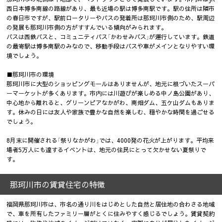
西日本博多南線の路線があり、最も近場の駅は博多南駅です。駅の住所は隣市
の春日市ですが、駅前ロータリーやバスの発着所は那珂川市側のため、駅周辺
の発展も那珂川市側の方がすすんでいる傾向がみられます。
バスは西鉄バスと、コミュニティバス「かわせみバス」が運行しています。鉄道
の最寄駅は博多南駅のみなので、移動手段はバスや車がメインとなりやすい環
境でしょう。
■那珂川市の環境
那珂川市に大型のショッピングモールはありませんが、地元に根づいたスーパ
ーマーケットが多くあります。市内には川遊びが楽しめる中ノ島公園があり、
中心地から離れると、グリーンピアなかがわ、南畑ダム、五ケ山ダムもありま
す。休みの日には友人や家族で豊かな自然を楽しむ、穏やかな時間を過ごせる
でしょう。
8月末に開催される「祭りなかがわ」では、4000発の花火が上がります。平均来
場者5万人にも達するイベントは、地元の住民にとって欠かせない夏祭りで
す。
那珂川市の賃貸住宅の特徴
福岡県那珂川市は、市名の通り川をはじめとした自然と居住地の合わさる地域
で、車を所有したファミリー層がとくに住みやすく感じるでしょう。賃貸契約