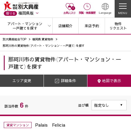
0
福岡県版
MENU
借りる
お気に入り
閲覧
・
検索履歴
Language
アパート・マンション
物件
店舗紹介
来店予約
一戸建てを探す
リクエスト
別大興産総合TOP
福岡県 賃貸物件
那珂川市の賃貸物件（アパート・マンション・一戸建て）を探す
那珂川市
の
賃貸物件（アパート・マンション・一
戸建て）を探す
エリア変更
詳細条件
地図で表示
6
並び順
該当件数
件
Palais Felicia
賃貸マンション