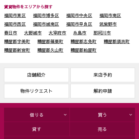
賃貸物件をエリアから探す
福岡市東区
福岡市博多区
福岡市中央区
福岡市南区
福岡市西区
福岡市城南区
福岡市早良区
筑紫野市
春日市
大野城市
大宰府市
糸島市
那珂川市
糟屋郡宇美町
糟屋郡篠栗町
糟屋郡志免町
糟屋郡須惠町
糟屋郡新宮町
糟屋郡久山町
糟屋郡粕屋町
店舗紹介
来店予約
物件リクエスト
解約申請
借りる
買う
貸す
売る