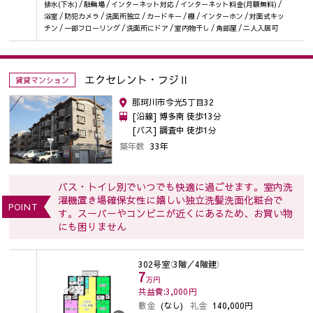
排水(下水) / 駐輪場 / インターネット対応 / インターネット料金(月額無料) /
浴室 / 防犯カメラ / 洗面所独立 / カードキー / 棚 / インターホン / 対面式キッ
チン / 一部フローリング / 洗面所にドア / 室内物干し / 角部屋 / 二人入居可
エクセレント・フジⅡ
賃貸マンション
那珂川市今光5丁目32
[沿線] 博多南 徒歩13分
[バス] 調査中 徒歩1分
築年数
33年
バス・トイレ別でいつでも快適に過ごせます。室内洗
濯機置き場確保女性に嬉しい独立洗髪洗面化粧台で
POINT
す。スーパーやコンビニが近くにあるため、お買い物
にも困りません
302号室
（3階／4階建）
7
万円
共益費:3,000
円
敷金
(なし)
礼金
140,000円