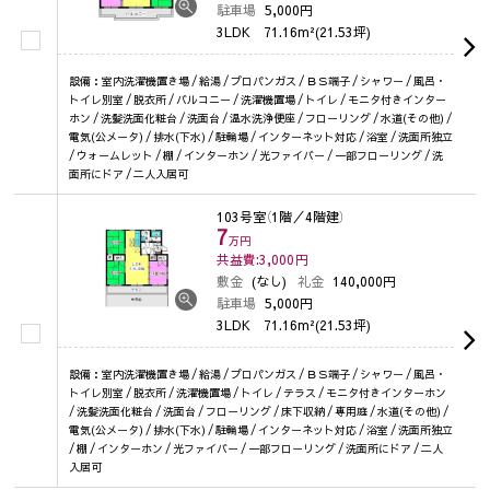
駐車場
5,000円
3LDK
71.16m²(21.53坪)
設備：室内洗濯機置き場 / 給湯 / プロパンガス / ＢＳ端子 / シャワー / 風呂・
トイレ別室 / 脱衣所 / バルコニー / 洗濯機置場 / トイレ / モニタ付きインター
ホン / 洗髪洗面化粧台 / 洗面台 / 温水洗浄便座 / フローリング / 水道(その他) /
電気(公メータ) / 排水(下水) / 駐輪場 / インターネット対応 / 浴室 / 洗面所独立
/ ウォームレット / 棚 / インターホン / 光ファイバー / 一部フローリング / 洗
面所にドア / 二人入居可
103号室
（1階／4階建）
7
万円
共益費:3,000
円
敷金
(なし)
礼金
140,000円
駐車場
5,000円
3LDK
71.16m²(21.53坪)
設備：室内洗濯機置き場 / 給湯 / プロパンガス / ＢＳ端子 / シャワー / 風呂・
トイレ別室 / 脱衣所 / 洗濯機置場 / トイレ / テラス / モニタ付きインターホン
/ 洗髪洗面化粧台 / 洗面台 / フローリング / 床下収納 / 専用庭 / 水道(その他) /
電気(公メータ) / 排水(下水) / 駐輪場 / インターネット対応 / 浴室 / 洗面所独立
/ 棚 / インターホン / 光ファイバー / 一部フローリング / 洗面所にドア / 二人
入居可