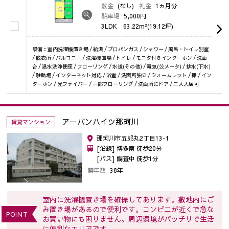
敷金
(なし)
礼金
1ヵ月分
駐車場
5,000円
3LDK
63.22m²(19.12坪)
設備：室内洗濯機置き場 / 給湯 / プロパンガス / シャワー / 風呂・トイレ別室
/ 脱衣所 / バルコニー / 洗濯機置場 / トイレ / モニタ付きインターホン / 洗面
台 / 温水洗浄便座 / フローリング / 水道(その他) / 電気(公メータ) / 排水(下水)
/ 駐輪場 / インターネット対応 / 浴室 / 洗面所独立 / ウォームレット / 棚 / イン
ターホン / 光ファイバー / 一部フローリング / 洗面所にドア / 二人入居可
アーバンハイツ那珂川
賃貸マンション
那珂川市五郎丸2丁目13-1
[沿線] 博多南 徒歩20分
[バス] 調査中 徒歩1分
築年数
38年
室内に洗濯機置き場を確保してあります。敷地内にご
み置き場があるので便利です。コンビニが近くで急な
POINT
お買い物にも困りません。周辺環境がバッチリで生活
に便利なエリアです。