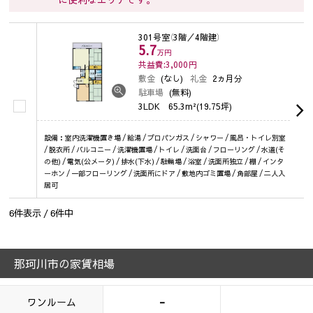
301号室
（3階／4階建）
5.7
万円
共益費:3,000
円
敷金
(なし)
礼金
2ヵ月分
駐車場
(無料)
3LDK
65.3m²(19.75坪)
設備：室内洗濯機置き場 / 給湯 / プロパンガス / シャワー / 風呂・トイレ別室
/ 脱衣所 / バルコニー / 洗濯機置場 / トイレ / 洗面台 / フローリング / 水道(そ
の他) / 電気(公メータ) / 排水(下水) / 駐輪場 / 浴室 / 洗面所独立 / 棚 / インタ
ーホン / 一部フローリング / 洗面所にドア / 敷地内ゴミ置場 / 角部屋 / 二人入
居可
6
件表示 /
6
件中
那珂川市の家賃相場
-
ワンルーム