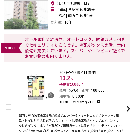
那珂川市片縄6丁目7-1
[沿線] 博多南 徒歩28分
[バス] 調査中 徒歩1分
築年数
10年
オール電化で経済的。オートロック、防犯カメラ付き
でセキュリティも安心です。宅配ボックス完備。室内
POINT
設備も充実しています。スーパーやコンビニが近くで
お買い物にも困りません。
702号室
（7階／11階建）
10.2
万円
共益費:9,000
円
敷金
(なし)
礼金
180,000円
駐車場
6,600円
3LDK
72.27m²(21.86坪)
設備：室内洗濯機置き場 / 給湯 / エレベータ / オートロック / シャワー / 風
呂・トイレ別室 / 脱衣所 / バルコニー / 洗濯機置場 / トイレ / エアコン / モニ
タ付きインターホン / 宅配BOX / 複層ガラス / 洗面台 / クローゼット / フロー
リング / 照明器具 / 防犯用ガラス / オール電化 / 水道(公営) / 電気(公メータ) /