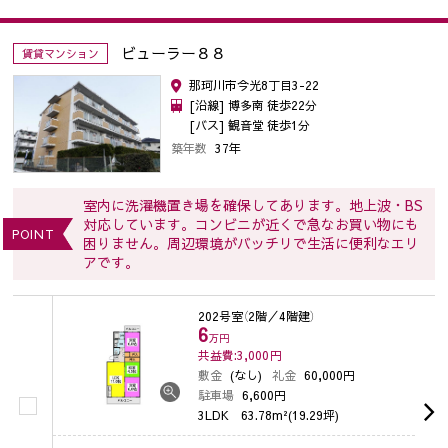
ビューラー８８
賃貸マンション
那珂川市今光8丁目3-22
[沿線] 博多南 徒歩22分
[バス] 観音堂 徒歩1分
築年数
37年
室内に洗濯機置き場を確保してあります。地上波・BS
対応しています。コンビニが近くで急なお買い物にも
POINT
困りません。周辺環境がバッチリで生活に便利なエリ
アです。
202号室
（2階／4階建）
6
万円
共益費:3,000
円
敷金
(なし)
礼金
60,000円
駐車場
6,600円
3LDK
63.78m²(19.29坪)