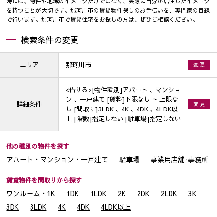
時には、物件や地域のイメージだけではなく、実際に自分が居住したイメージ
を持つことが大切です。那珂川市の賃貸物件探しのお手伝いを、専門家の目線
で行います。那珂川市で賃貸住宅をお探しの方は、ぜひご相談ください。
検索条件の変更
エリア
那珂川市
変 更
<借りる>[物件種別]アパート 、マンショ
ン 、一戸建て [賃料]下限なし ～ 上限な
詳細条件
変 更
し [間取り]3LDK 、4K 、4DK 、4LDK以
上 [階数]指定しない [駐車場]指定しない
他の種別の物件を探す
アパート・マンション・一戸建て
駐車場
事業用店舗･事務所
賃貸物件を間取りから探す
ワンルーム・1K
1DK
1LDK
2K
2DK
2LDK
3K
3DK
3LDK
4K
4DK
4LDK以上