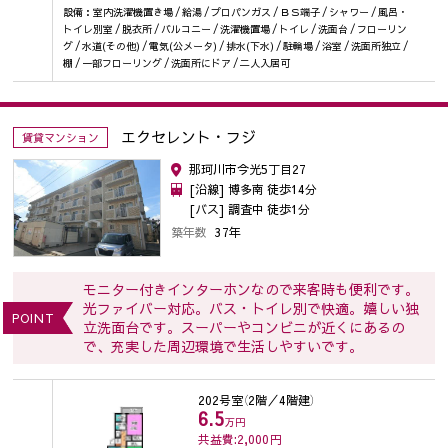
設備：室内洗濯機置き場 / 給湯 / プロパンガス / ＢＳ端子 / シャワー / 風呂・
トイレ別室 / 脱衣所 / バルコニー / 洗濯機置場 / トイレ / 洗面台 / フローリン
グ / 水道(その他) / 電気(公メータ) / 排水(下水) / 駐輪場 / 浴室 / 洗面所独立 /
棚 / 一部フローリング / 洗面所にドア / 二人入居可
エクセレント・フジ
賃貸マンション
那珂川市今光5丁目27
[沿線] 博多南 徒歩14分
[バス] 調査中 徒歩1分
築年数
37年
モニター付きインターホンなので来客時も便利です。
光ファイバー対応。バス・トイレ別で快適。嬉しい独
POINT
立洗面台です。スーパーやコンビニが近くにあるの
で、充実した周辺環境で生活しやすいです。
202号室
（2階／4階建）
6.5
万円
共益費:2,000
円