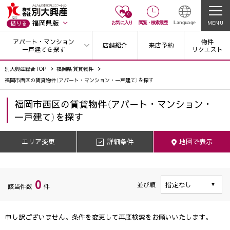
0
福岡県版
MENU
借りる
お気に入り
閲覧
・
検索履歴
Language
アパート・マンション
物件
店舗紹介
来店予約
一戸建てを探す
リクエスト
別大興産総合TOP
福岡県 賃貸物件
福岡市西区の賃貸物件（アパート・マンション・一戸建て）を探す
福岡市西区
の
賃貸物件（アパート・マンション・
一戸建て）を探す
エリア変更
詳細条件
地図で表示
0
並び順
該当件数
件
申し訳ございません。条件を変更して再度検索をお願いいたします。