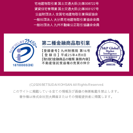
宅地建物取引業 国土交通大臣(3)第008722号
賃貸住宅管理業 国土交通大臣(2)第003127号
公益財団法人 全国宅地建物取引業保証協会
一般社団法人 大分県宅地建物取引業協会会員
一般社団法人 九州不動産公正取引協議会会員
(C)2026 BETSUDAI KOHSAN All Rights Reserved.
このサイトに掲載している全ての情報及び画像の無断転載を禁止します。
著作権は株式会社別大興産またはその情報提供者に帰属します。