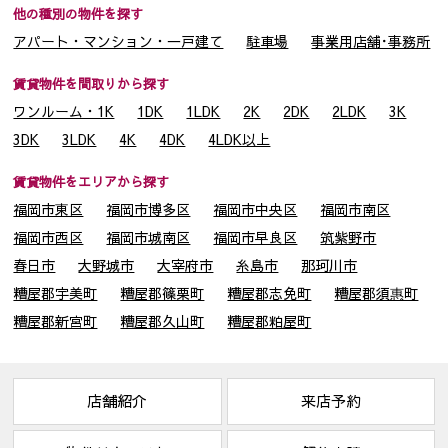
他の種別の物件を探す
アパート・マンション・一戸建て
駐車場
事業用店舗･事務所
賃貸物件を間取りから探す
ワンルーム・1K
1DK
1LDK
2K
2DK
2LDK
3K
3DK
3LDK
4K
4DK
4LDK以上
賃貸物件をエリアから探す
福岡市東区
福岡市博多区
福岡市中央区
福岡市南区
福岡市西区
福岡市城南区
福岡市早良区
筑紫野市
春日市
大野城市
大宰府市
糸島市
那珂川市
糟屋郡宇美町
糟屋郡篠栗町
糟屋郡志免町
糟屋郡須惠町
糟屋郡新宮町
糟屋郡久山町
糟屋郡粕屋町
店舗紹介
来店予約