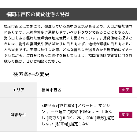
福岡市西区の賃貸住宅の特徴
福岡市西区はまさに今、発展している最中の元気がある区で、人口が増加傾向
にあります。天神や博多に通勤しやすいベッドタウンであることはもちろん、
海も山もある優れた住環境は地元住民にも愛されています。賃貸住宅を探すと
きには、物件の雰囲気や価格ばかりに目を向けず、地域の環境に目を向けるこ
とも重要です。実際に居住した際、どんな暮らしを送るのかを現実的にイメー
ジしながら、ご自身にあった物件を探しましょう。福岡市西区で賃貸住宅をお
探しの際は、ぜひご相談ください。
検索条件の変更
エリア
福岡市西区
変 更
<借りる>[物件種別]アパート 、マンショ
ン 、一戸建て [賃料]下限なし ～ 上限な
詳細条件
変 更
し [間取り]1LDK 、2K 、2DK [階数]指定
しない [駐車場]指定しない