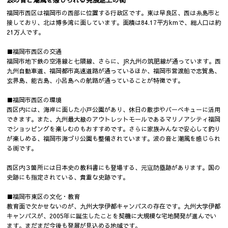
福岡市西区は福岡市の西部に位置する行政区です。東は早良区、西は糸島市と
接しており、北は博多湾に面しています。面積は84.17平方kmで、総人口は約
21万人です。
■福岡市西区の交通
福岡市地下鉄の空港線と七隈線、さらに、JR九州の筑肥線が通っています。西
九州自動車道、福岡都市高速道路が通っているほか、福岡市営渡船で志賀島、
玄界島、能古島、小呂島への航路が通っていることが特徴です。
■福岡市西区の環境
西区内には、海岸に面した小戸公園があり、休日の散歩やバーベキューに活用
できます。また、九州最大級のアウトレットモールであるマリノアシティ福岡
でショッピングを楽しむのもおすすめです。さらに家族みんなで安心して釣り
が楽しめる、福岡市海づり公園も整備されています。波の音と潮風を感じられ
る街です。
西区内３箇所には日本史の教科書にも登場する、元寇防塁跡があります。国の
史跡にも指定されている、貴重な史跡です。
■福岡市東区の文化・教育
教育面で欠かせないのが、九州大学伊都キャンパスの存在です。九州大学伊都
キャンパスが、2005年に誕生したことを契機に大規模な宅地開発が進んでい
ます。まだまだ今後も発展が見込める地域です。