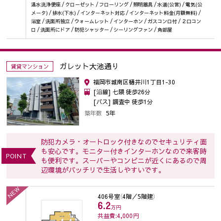
温水洗浄便座 / クローゼット / フローリング / 照明器具 / 水道(公営) / 電気(公
メータ) / 排水(下水) / インターネット対応 / インターネット料金(月額無料) /
浴室 / 洗面所独立 / ウォームレット / インターホン / ガスコンロ付 / ２口コン
ロ / 洗面所にドア / 防犯シャッター / シーリングファン / 角部屋
ガレット大池通り
賃貸マンション
福岡市城南区樋井川1丁目1-30
[沿線] 七隈 徒歩26分
[バス] 調査中 徒歩1分
築年数
5年
防犯カメラ・オートロック付きなのでセキュリティ面
も安心です。モニター付きインターホンなので来客時
POINT
も便利です。スーパーやコンビニが近くにあるので周
辺環境がバッチリで生活しやすいです。
NEW
406号室
（4階／5階建）
6.2
万円
共益費:4,000
円