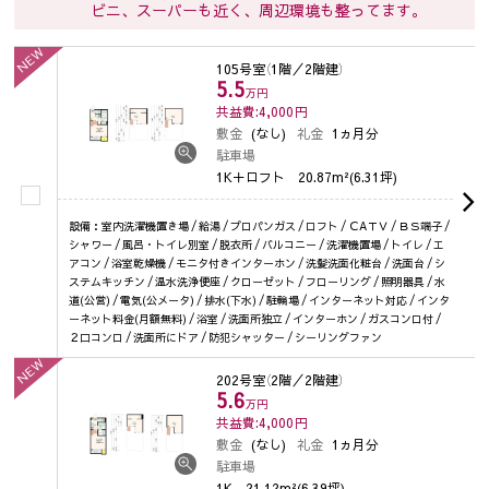
ビニ、スーパーも近く、周辺環境も整ってます。
NEW
105号室
（1階／2階建）
5.5
万円
共益費:4,000
円
敷金
(なし)
礼金
1ヵ月分
駐車場
1K＋ロフト
20.87m²(6.31坪)
設備：室内洗濯機置き場 / 給湯 / プロパンガス / ロフト / ＣAＴＶ / ＢＳ端子 /
シャワー / 風呂・トイレ別室 / 脱衣所 / バルコニー / 洗濯機置場 / トイレ / エ
アコン / 浴室乾燥機 / モニタ付きインターホン / 洗髪洗面化粧台 / 洗面台 / シ
ステムキッチン / 温水洗浄便座 / クローゼット / フローリング / 照明器具 / 水
道(公営) / 電気(公メータ) / 排水(下水) / 駐輪場 / インターネット対応 / インタ
ーネット料金(月額無料) / 浴室 / 洗面所独立 / インターホン / ガスコンロ付 /
２口コンロ / 洗面所にドア / 防犯シャッター / シーリングファン
NEW
202号室
（2階／2階建）
5.6
万円
共益費:4,000
円
敷金
(なし)
礼金
1ヵ月分
駐車場
1K
21.12m²(6.39坪)