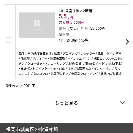
101号室
（1階／2階建）
5.5
万円
共益費:5,000
円
敷金
(なし)
礼金
55,000円
駐車場
1K
24.8m²(7.5坪)
設備：室内洗濯機置き場 / 給湯 / プロパンガス / シャワー / 風呂・トイレ別室
/ 脱衣所 / バルコニー / 洗濯機置場 / トイレ / エアコン / 洗面台 / システムキッ
チン / クローゼット / フローリング / 水道(公営) / 電気(公メータ) / 排水(下水)
/ 集合ポスト / インターネット対応 / 浴室 / 洗面所独立 / インターホン / ガス
コンロ付 / ２口コンロ / 洗面所にドア / 全居室フローリング / 敷地内ゴミ置場
13
件表示 /
20
件中
もっと見る
福岡市城南区の家賃相場