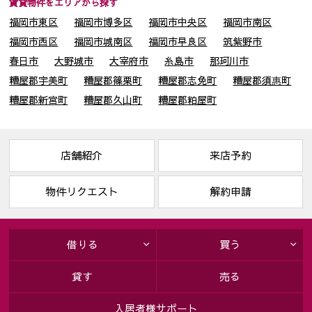
賃貸物件をエリアから探す
福岡市東区
福岡市博多区
福岡市中央区
福岡市南区
福岡市西区
福岡市城南区
福岡市早良区
筑紫野市
春日市
大野城市
大宰府市
糸島市
那珂川市
糟屋郡宇美町
糟屋郡篠栗町
糟屋郡志免町
糟屋郡須惠町
糟屋郡新宮町
糟屋郡久山町
糟屋郡粕屋町
店舗紹介
来店予約
物件リクエスト
解約申請
借りる
買う
貸す
売る
入居者様サポート