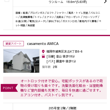
ワンルーム
18.6m²(5.63坪)
設備：給湯 / プロパンガス / ロフト / シャワー / 風呂・トイレ別室 / バルコニ
ー / 洗濯機置場 / トイレ / エアコン / 洗面台 / クローゼット / フローリング /
水道(公営) / 電気(公メータ) / 排水(下水) / ガスコンロ付 / 敷地内ゴミ置場 / ペ
ット相談 / 角部屋
casamento AMICA
賃貸アパート
福岡市城南区友丘4丁目6-6
[沿線] 金山 徒歩18分
[バス] 調査中 徒歩1分
築年数
2年
オートロック付きで安心。宅配ボックスがあるので荷
物の受け取りも楽々です。洗髪洗面化粧台・浴室乾燥
POINT
機など室内設備も充実で、毎日を快適に過ごせます。
エアコン付き、バストイレ別です。
205号室
（2階／2階建）