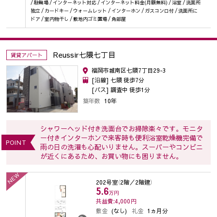
/ 駐輪場 / インターネット対応 / インターネット料金(月額無料) / 浴室 / 洗面所
独立 / カードキー / ウォームレット / インターホン / ガスコンロ付 / 洗面所に
ドア / 室内物干し / 敷地内ゴミ置場 / 角部屋
Reussir七隈七丁目
賃貸アパート
福岡市城南区七隈7丁目29-3
[沿線] 七隈 徒歩7分
[バス] 調査中 徒歩1分
築年数
10年
シャワーヘッド付き洗面台でお掃除楽々です。モニタ
ー付きインターホンで来客時も便利浴室乾燥機完備で
POINT
雨の日の洗濯も心配いりません。スーパーやコンビニ
が近くにあるため、お買い物にも困りません。
NEW
202号室
（2階／2階建）
5.6
万円
共益費:4,000
円
敷金
(なし)
礼金
1ヵ月分