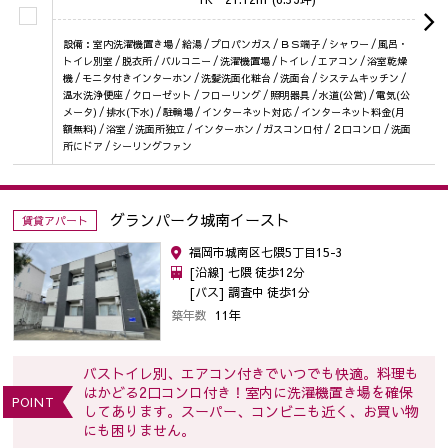
設備：室内洗濯機置き場 / 給湯 / プロパンガス / ＢＳ端子 / シャワー / 風呂・
トイレ別室 / 脱衣所 / バルコニー / 洗濯機置場 / トイレ / エアコン / 浴室乾燥
機 / モニタ付きインターホン / 洗髪洗面化粧台 / 洗面台 / システムキッチン /
温水洗浄便座 / クローゼット / フローリング / 照明器具 / 水道(公営) / 電気(公
メータ) / 排水(下水) / 駐輪場 / インターネット対応 / インターネット料金(月
額無料) / 浴室 / 洗面所独立 / インターホン / ガスコンロ付 / ２口コンロ / 洗面
所にドア / シーリングファン
グランパーク城南イースト
賃貸アパート
福岡市城南区七隈5丁目15-3
[沿線] 七隈 徒歩12分
[バス] 調査中 徒歩1分
築年数
11年
バストイレ別、エアコン付きでいつでも快適。料理も
はかどる2口コンロ付き！室内に洗濯機置き場を確保
POINT
してあります。スーパー、コンビニも近く、お買い物
にも困りません。