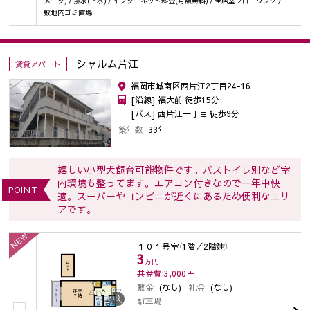
メータ) / 排水(下水) / インターネット料金(月額無料) / 全居室フローリング /
敷地内ゴミ置場
シャルム片江
賃貸アパート
福岡市城南区西片江2丁目24-16
[沿線] 福大前 徒歩15分
[バス] 西片江一丁目 徒歩9分
築年数
33年
嬉しい小型犬飼育可能物件です。バストイレ別など室
内環境も整ってます。エアコン付きなので一年中快
POINT
適。スーパーやコンビニが近くにあるため便利なエリ
アです。
NEW
１０１号室
（1階／2階建）
3
万円
共益費:3,000
円
敷金
(なし)
礼金
(なし)
駐車場