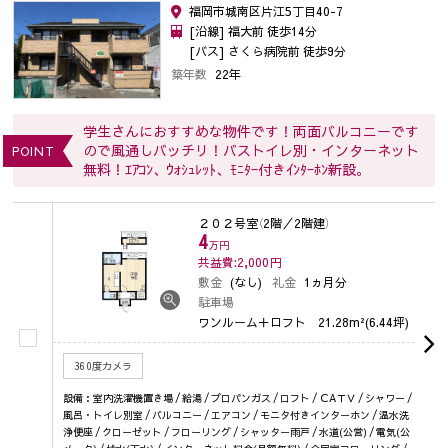
福岡市城南区片江5丁目40-7
[沿線] 福大前 徒歩14分
[バス] さくら病院前 徒歩9分
築年数
22年
学生さんにおすすめな物件です！両面バルコニーです
ので風通しバッチリ！バストイレ別・インターネット
POINT
無料！ｴｱｺﾝ、ｳｫｼｭﾚｯﾄ、ﾓﾆﾀｰ付きｲﾝﾀｰﾎﾝ新設。
２０２号室
（2階／2階建）
4
万円
共益費:2,000
円
敷金
(なし)
礼金
1ヵ月分
駐車場
ワンルーム＋ロフト
21.28m²(6.44坪)
360度カメラ
設備：室内洗濯機置き場 / 給湯 / プロパンガス / ロフト / ＣAＴＶ / シャワー /
風呂・トイレ別室 / バルコニー / エアコン / モニタ付きインターホン / 温水洗
浄便座 / クローゼット / フローリング / シャッター雨戸 / 水道(公営) / 電気(公