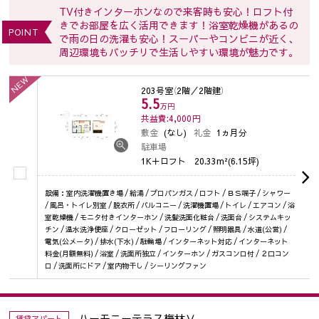
TV付きインターホンなので来客時も安心！ロフト付
きでお部屋を広く活用できます！浴室乾燥機があるの
POINT
で雨の日の洗濯も安心！スーパーやコンビニが近く、
周辺環境もバッチリで生活しやすい環境が魅力です。
NEW
203号室
（2階／2階建）
5.5
万円
共益費:4,000
円
敷金
(なし)
礼金
1ヵ月分
駐車場
1K＋ロフト
20.33m²(6.15坪)
設備：室内洗濯機置き場 / 給湯 / プロパンガス / ロフト / ＢＳ端子 / シャワー
/ 風呂・トイレ別室 / 脱衣所 / バルコニー / 洗濯機置場 / トイレ / エアコン / 浴
室乾燥機 / モニタ付きインターホン / 洗髪洗面化粧台 / 洗面台 / システムキッ
チン / 温水洗浄便座 / クローゼット / フローリング / 照明器具 / 水道(公営) /
電気(公メータ) / 排水(下水) / 駐輪場 / インターネット対応 / インターネット
料金(月額無料) / 浴室 / 洗面所独立 / インターホン / ガスコンロ付 / ２口コン
ロ / 洗面所にドア / 室内物干し / シーリングファン
ハーモニーテラス梅林Ⅴ
賃貸アパート