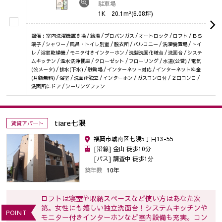
駐車場
1K
20.1m²(6.08坪)
設備：室内洗濯機置き場 / 給湯 / プロパンガス / オートロック / ロフト / ＢＳ
端子 / シャワー / 風呂・トイレ別室 / 脱衣所 / バルコニー / 洗濯機置場 / トイ
レ / 浴室乾燥機 / モニタ付きインターホン / 洗髪洗面化粧台 / 洗面台 / システ
ムキッチン / 温水洗浄便座 / クローゼット / フローリング / 水道(公営) / 電気
(公メータ) / 排水(下水) / 駐輪場 / インターネット対応 / インターネット料金
(月額無料) / 浴室 / 洗面所独立 / インターホン / ガスコンロ付 / ２口コンロ /
洗面所にドア / シーリングファン
tiare七隈
賃貸アパート
福岡市城南区七隈5丁目13-55
[沿線] 金山 徒歩10分
[バス] 調査中 徒歩1分
築年数
10年
ロフトは寝室や収納スペースなど使い方はあなた次
第。女性にも嬉しい独立洗面台！システムキッチンや
POINT
モニター付きインターホンなど室内設備も充実。コン