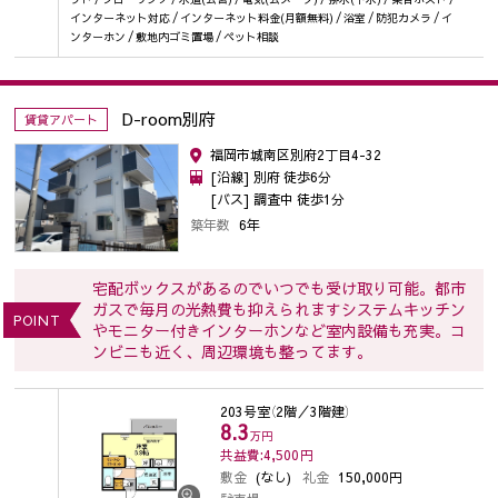
インターネット対応 / インターネット料金(月額無料) / 浴室 / 防犯カメラ / イ
ンターホン / 敷地内ゴミ置場 / ペット相談
D-room別府
賃貸アパート
福岡市城南区別府2丁目4-32
[沿線] 別府 徒歩6分
[バス] 調査中 徒歩1分
築年数
6年
宅配ボックスがあるのでいつでも受け取り可能。都市
ガスで毎月の光熱費も抑えられますシステムキッチン
POINT
やモニター付きインターホンなど室内設備も充実。コ
ンビニも近く、周辺環境も整ってます。
203号室
（2階／3階建）
8.3
万円
共益費:4,500
円
敷金
(なし)
礼金
150,000円