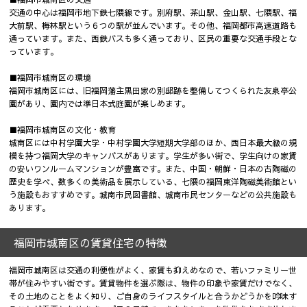
交通の中心は福岡市地下鉄七隈線です。別府駅、茶山駅、金山駅、七隈駅、福
大前駅、梅林駅という６つの駅が並んでいます。その他、福岡都市高速道路も
通っています。また、西鉄バスも多く通っており、区民の重要な交通手段とな
っています。
■福岡市城南区の環境
福岡市城南区には、旧福岡藩主黒田家の別邸跡を整備してつくられた友泉亭公
園があり、園内では準日本式庭園が楽しめます。
■福岡市城南区の文化・教育
城南区には中村学園大学・中村学園大学短期大学部のほか、西日本最大級の規
模を持つ福岡大学のキャンパスがあります。学生が多い街で、学生向けの家賃
の安いワンルームマンションが豊富です。また、中国・朝鮮・日本の古陶磁の
歴史を学べ、数多くの美術品を展示している、七隈の福岡東洋陶磁美術館とい
う施設もおすすめです。城南市民図書館、城南市民センターなどの公共施設も
あります。
福岡市城南区の賃貸住宅の特徴
福岡市城南区は交通の利便性がよく、家賃も抑えめなので、若いファミリー世
帯が住みやすい街です。賃貸物件を選ぶ際は、物件の印象や家賃だけでなく、
その土地のことをよく知り、ご自身のライフスタイルと合うかどうかを吟味す