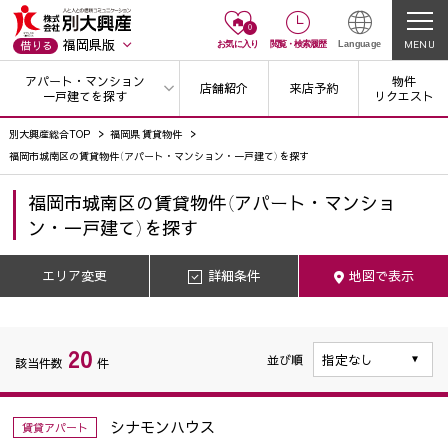
0
福岡県版
MENU
借りる
お気に入り
閲覧
・
検索履歴
Language
アパート・マンション
物件
店舗紹介
来店予約
一戸建てを探す
リクエスト
別大興産総合TOP
福岡県 賃貸物件
福岡市城南区の賃貸物件（アパート・マンション・一戸建て）を探す
福岡市城南区
の
賃貸物件（アパート・マンショ
ン・一戸建て）を探す
エリア変更
詳細条件
地図で表示
20
並び順
該当件数
件
シナモンハウス
賃貸アパート