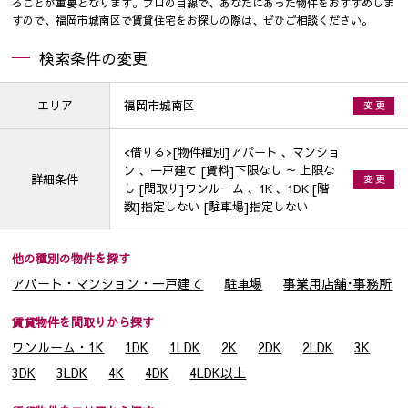
ることが重要となります。プロの目線で、あなたにあった物件をおすすめしま
すので、福岡市城南区で賃貸住宅をお探しの際は、ぜひご相談ください。
検索条件の変更
エリア
福岡市城南区
変 更
<借りる>[物件種別]アパート 、マンショ
ン 、一戸建て [賃料]下限なし ～ 上限な
詳細条件
変 更
し [間取り]ワンルーム 、1K 、1DK [階
数]指定しない [駐車場]指定しない
他の種別の物件を探す
アパート・マンション・一戸建て
駐車場
事業用店舗･事務所
賃貸物件を間取りから探す
ワンルーム・1K
1DK
1LDK
2K
2DK
2LDK
3K
3DK
3LDK
4K
4DK
4LDK以上