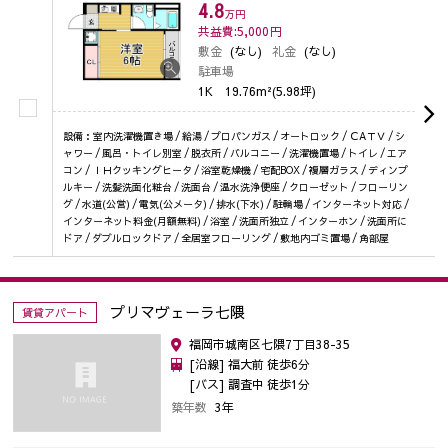
4.8
万円
共益費:5,000
円
敷金
(なし)
礼金
(なし)
駐車場
1K
19.76m²(5.98坪)
設備：室内洗濯機置き場 / 給湯 / プロパンガス / オートロック / ＣAＴＶ / シ
ャワー / 風呂・トイレ別室 / 脱衣所 / バルコニー / 洗濯機置場 / トイレ / エア
コン / ＩＨクッキングヒータ / 浴室乾燥機 / 宅配BOX / 複層ガラス / ディンプ
ルキー / 洗髪洗面化粧台 / 洗面台 / 温水洗浄便座 / クローゼット / フローリン
グ / 水道(公営) / 電気(公メータ) / 排水(下水) / 駐輪場 / インターネット対応 /
インターネット料金(月額無料) / 浴室 / 洗面所独立 / インターホン / 洗面所に
ドア / ダブルロックドア / 全居室フローリング / 敷地内ゴミ置場 / 角部屋
プリマヴェーラ七隈
賃貸アパート
福岡市城南区七隈7丁目38-35
[沿線] 福大前 徒歩6分
[バス] 調査中 徒歩1分
築年数
3年