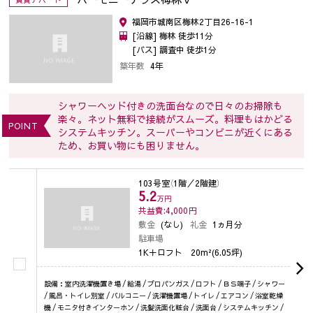
福岡市城南区梅林2丁目26-16-1
[沿線] 梅林 徒歩11分
[バス] 調査中 徒歩1分
築年数
4年
シャワーヘッド付きの洗面台なので日々のお掃除も
楽々。ネット無料で接続がスムーズ。料理もはかどる
POINT
システムキッチン。スーパーやコンビニが近くにある
ため、お買い物にも困りません。
103号室
（1階／2階建）
5.2
万円
共益費:4,000
円
敷金
(なし)
礼金
1ヵ月分
駐車場
1K＋ロフト
20m²(6.05坪)
設備：室内洗濯機置き場 / 給湯 / プロパンガス / ロフト / ＢＳ端子 / シャワー
/ 風呂・トイレ別室 / バルコニー / 洗濯機置場 / トイレ / エアコン / 浴室乾燥
機 / モニタ付きインターホン / 洗髪洗面化粧台 / 洗面台 / システムキッチン /