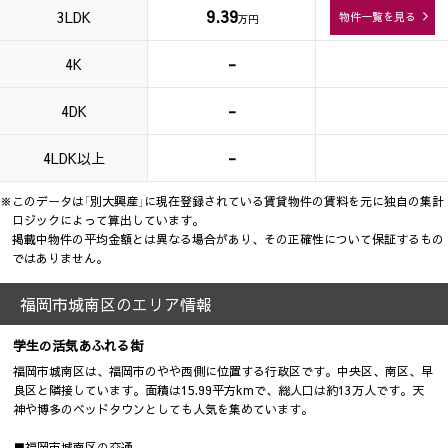
9.39
3LDK
物件一覧を見る
万円
-
4K
-
4DK
-
4LDK以上
※このデータは「別大興産」に現在登録されている賃貸物件の賃料を元に独自の集計
ロジックによって算出しています。
掲載中物件の平均金額とは異なる場合があり、その正確性について保証するもの
ではありません。
福岡市城南区のエリア情報
学生の活気あふれる街
福岡市城南区は、福岡市のやや西側に位置する行政区です。中央区、南区、早
良区と隣接しています。面積は15.99平方kmで、総人口は約13万人です。天
神や博多のベッドタウンとしても人気を集めています。
■福岡市城南区の交通