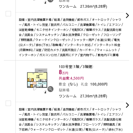
駐車場
ワンルーム
27.36m²(8.28坪)
設備：室内洗濯機置き場 / 給湯 / 追焚機能 / 都市ガス / オートロック / シャワ
ー / 風呂・トイレ別室 / 脱衣所 / バルコニー / 洗濯機置場 / トイレ / エアコン /
浴室乾燥機 / モニタ付きインターホン / 宅配BOX / 複層ガラス / 洗髪洗面化粧
台 / 洗面台 / システムキッチン / 温水洗浄便座 / クローゼット / フローリング
/ 照明器具 / ウォークインクローゼット / シャッター雨戸 / 水道(公営) / 電気
(公メータ) / 排水(下水) / 駐輪場 / インターネット対応 / インターネット料金
(月額無料) / 浴室 / 防犯カメラ / 洗面所独立 / カードキー / ウォームレット /
インターホン / ガスコンロ付 / 洗面所にドア / 室内物干し / 敷地内ゴミ置場
103号室
（1階／3階建）
8
万円
共益費:4,500
円
敷金
(なし)
礼金
100,000円
駐車場
ワンルーム
27.36m²(8.28坪)
設備：室内洗濯機置き場 / 給湯 / 追焚機能 / 都市ガス / オートロック / シャワ
ー / 風呂・トイレ別室 / 脱衣所 / バルコニー / 洗濯機置場 / トイレ / エアコン /
浴室乾燥機 / モニタ付きインターホン / 宅配BOX / 複層ガラス / 洗髪洗面化粧
台 / 洗面台 / システムキッチン / 温水洗浄便座 / フローリング / 照明器具 / 床
下収納 / ウォークインクローゼット / 水道(公営) / 電気(公メータ) / 排水(下水)