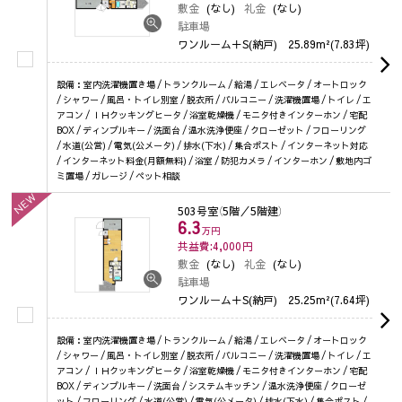
敷金
(なし)
礼金
(なし)
駐車場
ワンルーム＋S(納戸)
25.89m²(7.83坪)
設備：室内洗濯機置き場 / トランクルーム / 給湯 / エレベータ / オートロック
/ シャワー / 風呂・トイレ別室 / 脱衣所 / バルコニー / 洗濯機置場 / トイレ / エ
アコン / ＩＨクッキングヒータ / 浴室乾燥機 / モニタ付きインターホン / 宅配
BOX / ディンプルキー / 洗面台 / 温水洗浄便座 / クローゼット / フローリング
/ 水道(公営) / 電気(公メータ) / 排水(下水) / 集合ポスト / インターネット対応
/ インターネット料金(月額無料) / 浴室 / 防犯カメラ / インターホン / 敷地内ゴ
ミ置場 / ガレージ / ペット相談
NEW
503号室
（5階／5階建）
6.3
万円
共益費:4,000
円
敷金
(なし)
礼金
(なし)
駐車場
ワンルーム＋S(納戸)
25.25m²(7.64坪)
設備：室内洗濯機置き場 / トランクルーム / 給湯 / エレベータ / オートロック
/ シャワー / 風呂・トイレ別室 / 脱衣所 / バルコニー / 洗濯機置場 / トイレ / エ
アコン / ＩＨクッキングヒータ / 浴室乾燥機 / モニタ付きインターホン / 宅配
BOX / ディンプルキー / 洗面台 / システムキッチン / 温水洗浄便座 / クローゼ
ット / フローリング / 水道(公営) / 電気(公メータ) / 排水(下水) / 集合ポスト /