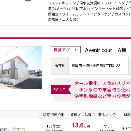
システムキッチン / 温水洗浄便座 / フローリング / 
気(公メータ) / 排水(下水) / インターネット対応 / 
所独立 / ウォームレット / インターホン / ガスコンロ
角部屋 / 二人入居可
Avenir cour A棟
賃貸アパート
所在地
福岡市早良区小田部3丁目3-22
オール電化。人気のメゾネ
ーホンなので来客時も便利
POINT
浴室乾燥機など室内設備が
号室／階／建
賃料／共益費
敷金／礼金
駐車
13.6
103号室
(なし)
万円
8,80