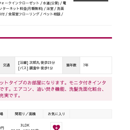
ウォークインクローゼット / 水道(公営) / 電
インターネット料金(月額無料) / 浴室 / 洗面
付 / 全居室フローリング / ペット相談 /
[沿線] 次郎丸 徒歩23分
交通
築年数
7年
[バス] 調査中 徒歩1分
ットタイプのお部屋になります。モニタ付きインタ
です。エアコン、追い焚き機能、洗髪洗面化粧台、
充実です。
場
間取り／面積
お気に入り
3LDK
0円