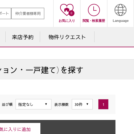
ポート
仲介業者様専用
0
お気に入り
閲覧
・
検索履歴
Language
来店予約
物件
リクエスト
ション・一戸建て）を探す
1
並び順
表示棟数
気に入りに追加