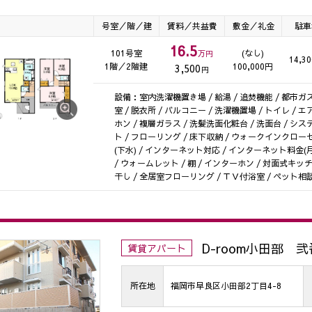
号室／階／建
賃料／共益費
敷金／礼金
駐車
16.5
101号室
(なし)
万円
14,3
1階／2階建
100,000円
3,500
円
設備：室内洗濯機置き場 / 給湯 / 追焚機能 / 都市ガス
室 / 脱衣所 / バルコニー / 洗濯機置場 / トイレ /
ホン / 複層ガラス / 洗髪洗面化粧台 / 洗面台 / シ
ト / フローリング / 床下収納 / ウォークインクローゼッ
(下水) / インターネット対応 / インターネット料金(月
/ ウォームレット / 棚 / インターホン / 対面式キッチ
干し / 全居室フローリング / ＴＶ付浴室 / ペット相談
D-room小田部 
賃貸アパート
所在地
福岡市早良区小田部2丁目4-8