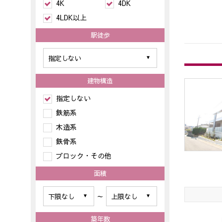
4K
4DK
4LDK以上
駅徒歩
建物構造
指定しない
鉄筋系
木造系
鉄骨系
ブロック・その他
面積
～
築年数