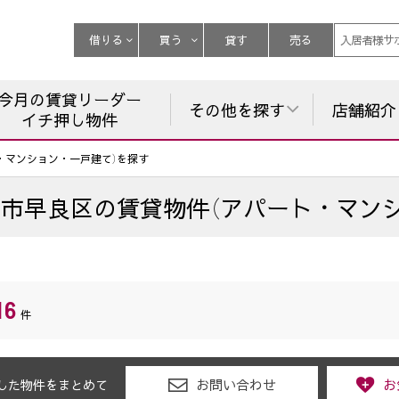
借りる
買う
貸す
売る
入居者様サ
今月の賃貸リーダー
その他を探す
店舗紹介
イチ押し物件
・マンション・一戸建て）を探す
岡市早良区
の
賃貸物件（アパート・マン
16
件
お問い合わせ
お
した物件をまとめて