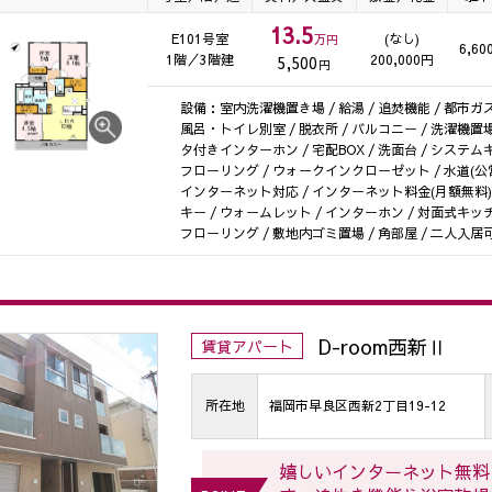
13.5
E101号室
(なし)
万円
6,60
1階／3階建
200,000円
5,500
円
設備：室内洗濯機置き場 / 給湯 / 追焚機能 / 都市ガス 
風呂・トイレ別室 / 脱衣所 / バルコニー / 洗濯機置場 
タ付きインターホン / 宅配BOX / 洗面台 / システム
フローリング / ウォークインクローゼット / 水道(公営) /
インターネット対応 / インターネット料金(月額無料) /
キー / ウォームレット / インターホン / 対面式キッチ
フローリング / 敷地内ゴミ置場 / 角部屋 / 二人入居
D-room西新Ⅱ
賃貸アパート
所在地
福岡市早良区西新2丁目19-12
嬉しいインターネット無料