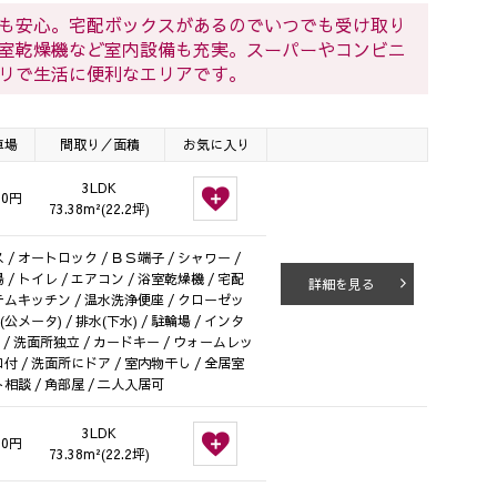
も安心。宅配ボックスがあるのでいつでも受け取り
室乾燥機など室内設備も充実。スーパーやコンビニ
リで生活に便利なエリアです。
車場
間取り／面積
お気に入り
3LDK
00円
73.38m²(22.2坪)
/ オートロック / ＢＳ端子 / シャワー /
/ トイレ / エアコン / 浴室乾燥機 / 宅配
詳細を見る
システムキッチン / 温水洗浄便座 / クローゼッ
(公メータ) / 排水(下水) / 駐輪場 / インタ
 / 洗面所独立 / カードキー / ウォームレッ
ロ付 / 洗面所にドア / 室内物干し / 全居室
相談 / 角部屋 / 二人入居可
3LDK
00円
73.38m²(22.2坪)