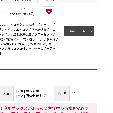
3LDK
0円
67.53m²(20.43坪)
/ オートロック / ＢＳ端子 / シャワー /
/ トイレ / エアコン / 浴室乾燥機 / モニ
詳細を見る
キッチン / 温水洗浄便座 / クローゼット /
 電気(公メータ) / 排水(下水) / 駐輪場 /
 浴室 / 防犯カメラ / 洗面所独立 / カード
ン / ガスコンロ付 / 室内物干し / 全居室
可
[沿線] 西新 徒歩6分
交通
築年数
10年
[バス] 調査中 徒歩1分
！宅配ボックスがあるので留守中の荷物も安心で