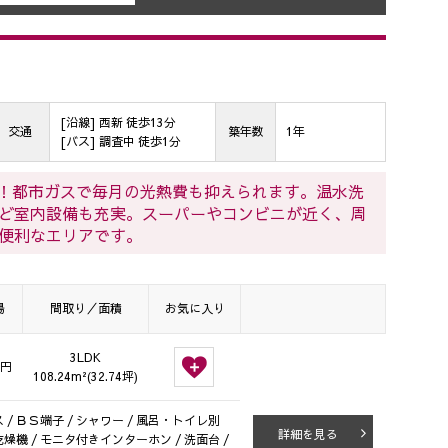
[沿線] 西新 徒歩13分
交通
築年数
1年
[バス] 調査中 徒歩1分
件！都市ガスで毎月の光熱費も抑えられます。温水洗
ど室内設備も充実。スーパーやコンビニが近く、周
便利なエリアです。
場
間取り／面積
お気に入り
3LDK
0円
108.24m²(32.74坪)
 / ＢＳ端子 / シャワー / 風呂・トイレ別
詳細を見る
室乾燥機 / モニタ付きインターホン / 洗面台 /