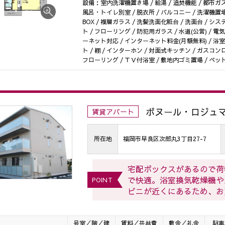
設備：室内洗濯機置き場 / 給湯 / 追焚機能 / 都市ガス 
風呂・トイレ別室 / 脱衣所 / バルコニー / 洗濯機置場 
BOX / 複層ガラス / 洗髪洗面化粧台 / 洗面台 / 
ト / フローリング / 防犯用ガラス / 水道(公営) / 電気
ーネット対応 / インターネット料金(月額無料) / 浴室
ト / 棚 / インターホン / 対面式キッチン / ガスコン
フローリング / ＴＶ付浴室 / 敷地内ゴミ置場 / ペット
ボヌール・ロジュマ
賃貸アパート
所在地
福岡市早良区次郎丸3丁目27-7
宅配ボックスがあるので荷
で快適。浴室換気乾燥機や
POINT
ビニが近くにあるため、お
号室／階／建
賃料／共益費
敷金／礼金
駐車