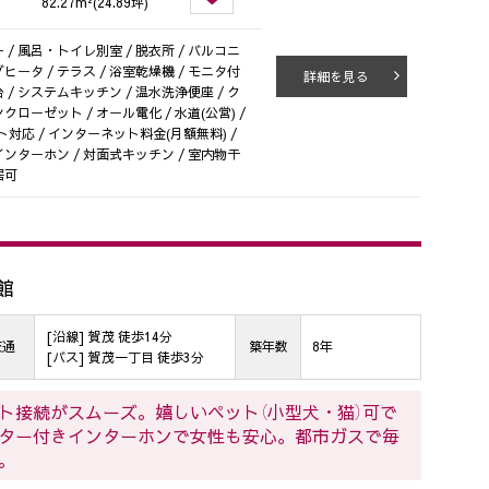
82.27m²(24.89坪)
 / 風呂・トイレ別室 / 脱衣所 / バルコニ
グヒータ / テラス / 浴室乾燥機 / モニタ付
詳細を見る
台 / システムキッチン / 温水洗浄便座 / ク
クローゼット / オール電化 / 水道(公営) /
ット対応 / インターネット料金(月額無料) /
 インターホン / 対面式キッチン / 室内物干
居可
館
[沿線] 賀茂 徒歩14分
交通
築年数
8年
[バス] 賀茂一丁目 徒歩3分
ト接続がスムーズ。嬉しいペット（小型犬・猫）可で
ター付きインターホンで女性も安心。都市ガスで毎
。