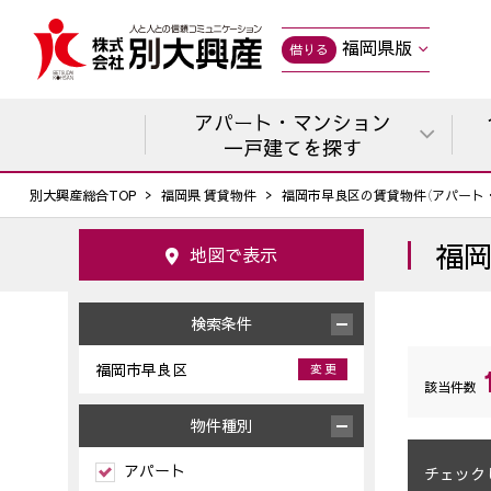
福岡県版
借りる
アパート・マンション
一戸建てを探す
別大興産総合TOP
福岡県 賃貸物件
福岡市早良区の賃貸物件（アパート
福
地図で表示
検索条件
福岡市早良区
変 更
該当件数
物件種別
アパート
チェック