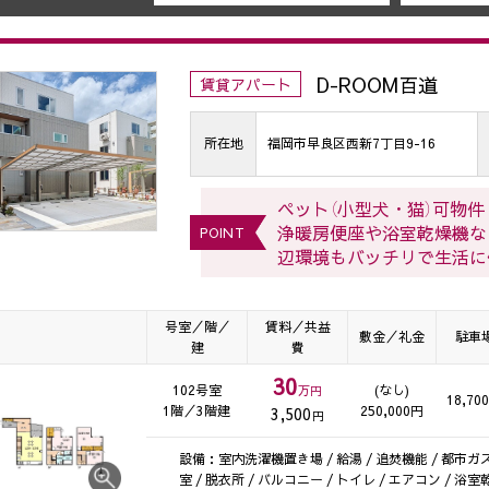
D-ROOM百道
賃貸アパート
所在地
福岡市早良区西新7丁目9-16
ペット（小型犬・猫）可物
浄暖房便座や浴室乾燥機な
POINT
辺環境もバッチリで生活に
号室／階／
賃料／共益
敷金／礼金
駐車
建
費
30
102号室
(なし)
万円
18,70
1階／3階建
250,000円
3,500
円
設備：室内洗濯機置き場 / 給湯 / 追焚機能 / 都市ガス
室 / 脱衣所 / バルコニー / トイレ / エアコン / 浴