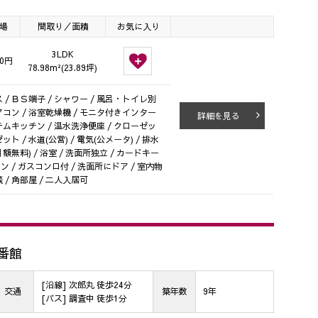
場
間取り／面積
お気に入り
3LDK
00円
78.98m²(23.89坪)
 / ＢＳ端子 / シャワー / 風呂・トイレ別
 エアコン / 浴室乾燥機 / モニタ付きインター
詳細を見る
ステムキッチン / 温水洗浄便座 / クローゼッ
ト / 水道(公営) / 電気(公メータ) / 排水
額無料) / 浴室 / 洗面所独立 / カードキー
ン / ガスコンロ付 / 洗面所にドア / 室内物
 / 角部屋 / 二人入居可
弐番館
[沿線] 次郎丸 徒歩24分
交通
築年数
9年
[バス] 調査中 徒歩1分