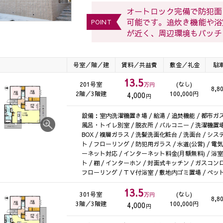
オートロック完備で防犯面
可能です。追炊き機能や浴
POINT
が近く、周辺環境もバッチ
号室／階／建
賃料／共益費
敷金／礼金
駐
13.5
201号室
(なし)
万円
8,8
2階／3階建
100,000円
4,000
円
設備：室内洗濯機置き場 / 給湯 / 追焚機能 / 都市ガス 
風呂・トイレ別室 / 脱衣所 / バルコニー / 洗濯機置場 
BOX / 複層ガラス / 洗髪洗面化粧台 / 洗面台 / 
ト / フローリング / 防犯用ガラス / 水道(公営) / 電気
ーネット対応 / インターネット料金(月額無料) / 浴室
ト / 棚 / インターホン / 対面式キッチン / ガスコン
フローリング / ＴＶ付浴室 / 敷地内ゴミ置場 / ペット
13.5
301号室
(なし)
万円
8,8
3階／3階建
100,000円
4,000
円