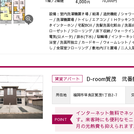
1階／2階建
70,000円
4,000
円
設備：室内洗濯機置き場 / 給湯 / 追焚機能 / シャワー
ー / 洗濯機置場 / トイレ / エアコン / ＩＨクッキン
きインターホン / 宅配BOX / 洗髪洗面化粧台 / 洗面
ローゼット / フローリング / 床下収納 / ウォークイン
電気(公メータ) / 排水(下水) / 駐輪場 / インターネ
浴室 / 洗面所独立 / カードキー / ウォームレット /
し / 全居室フローリング / 敷地内ゴミ置場 / 二人入
D-room賀茂 弐番
賃貸アパート
所在地
福岡市早良区賀茂1丁目2-7
インターネット無料でネッ
す。来客時にも便利なモニ
POINT
月の光熱費も抑えられます