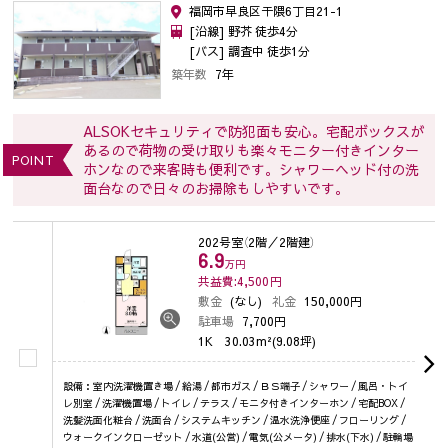
福岡市早良区干隈6丁目21-1
[沿線] 野芥 徒歩4分
[バス] 調査中 徒歩1分
築年数
7年
ALSOKセキュリティで防犯面も安心。宅配ボックスが
あるので荷物の受け取りも楽々モニター付きインター
POINT
ホンなので来客時も便利です。シャワーヘッド付の洗
面台なので日々のお掃除もしやすいです。
202号室
（2階／2階建）
6.9
万円
共益費:4,500
円
敷金
(なし)
礼金
150,000円
駐車場
7,700円
1K
30.03m²(9.08坪)
設備：室内洗濯機置き場 / 給湯 / 都市ガス / ＢＳ端子 / シャワー / 風呂・トイ
レ別室 / 洗濯機置場 / トイレ / テラス / モニタ付きインターホン / 宅配BOX /
洗髪洗面化粧台 / 洗面台 / システムキッチン / 温水洗浄便座 / フローリング /
ウォークインクローゼット / 水道(公営) / 電気(公メータ) / 排水(下水) / 駐輪場