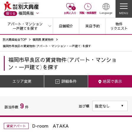
0
福岡県版
MENU
借りる
お気に入り
閲覧
・
検索履歴
Language
アパート・マンション
物件
店舗紹介
来店予約
一戸建てを探す
リクエスト
別大興産総合TOP
福岡県 賃貸物件
福岡市早良区の賃貸物件（アパート・マンション・一戸建て）を探す
福岡市早良区
の
賃貸物件（アパート・マンショ
ン・一戸建て）を探す
エリア変更
詳細条件
地図で表示
9
並び順
該当件数
件
D-room ATAKA
賃貸アパート