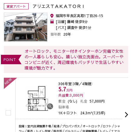
アリエスＴＡＫＡＴＯＲＩ
賃貸アパート
福岡市早良区高取1丁目26-15
[沿線] 藤崎 徒歩9分
[バス] 調査中 徒歩1分
築年数
20年
オートロック、モニター付きインターホン完備で女性
の一人暮らしも安心。嬉しい独立洗面台。スーパーや
POINT
コンビニが近く、周辺環境もバッチリで生活しやすい
環境が魅力です。
NEW
306号室
（3階／4階建）
5.7
万円
共益費:3,000
円
敷金
(なし)
礼金
57,000円
駐車場
1K＋ロフト
24.3m²(7.35坪)
設備：室内洗濯機置き場 / 給湯 / プロパンガス / オートロック / ロフト / シャ
ワー / 風呂・トイレ別室 / 脱衣所 / バルコニー / 洗濯機置場 / トイレ / エアコ