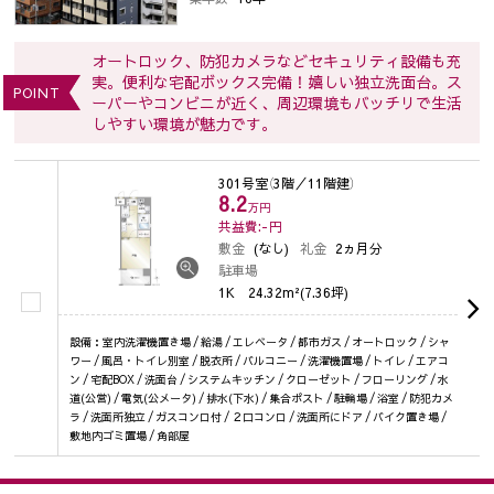
オートロック、防犯カメラなどセキュリティ設備も充
実。便利な宅配ボックス完備！嬉しい独立洗面台。ス
POINT
ーパーやコンビニが近く、周辺環境もバッチリで生活
しやすい環境が魅力です。
301号室
（3階／11階建）
8.2
万円
共益費:-
円
敷金
(なし)
礼金
2ヵ月分
駐車場
1K
24.32m²(7.36坪)
設備：室内洗濯機置き場 / 給湯 / エレベータ / 都市ガス / オートロック / シャ
ワー / 風呂・トイレ別室 / 脱衣所 / バルコニー / 洗濯機置場 / トイレ / エアコ
ン / 宅配BOX / 洗面台 / システムキッチン / クローゼット / フローリング / 水
道(公営) / 電気(公メータ) / 排水(下水) / 集合ポスト / 駐輪場 / 浴室 / 防犯カメ
ラ / 洗面所独立 / ガスコンロ付 / ２口コンロ / 洗面所にドア / バイク置き場 /
敷地内ゴミ置場 / 角部屋