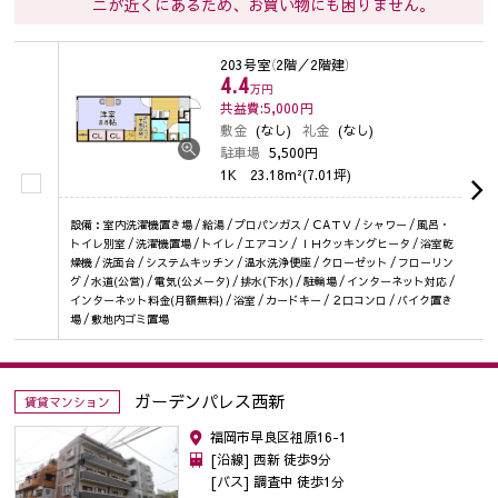
ニが近くにあるため、お買い物にも困りません。
203号室
（2階／2階建）
4.4
万円
共益費:5,000
円
敷金
(なし)
礼金
(なし)
駐車場
5,500円
1K
23.18m²(7.01坪)
設備：室内洗濯機置き場 / 給湯 / プロパンガス / ＣAＴＶ / シャワー / 風呂・
トイレ別室 / 洗濯機置場 / トイレ / エアコン / ＩＨクッキングヒータ / 浴室乾
燥機 / 洗面台 / システムキッチン / 温水洗浄便座 / クローゼット / フローリン
グ / 水道(公営) / 電気(公メータ) / 排水(下水) / 駐輪場 / インターネット対応 /
インターネット料金(月額無料) / 浴室 / カードキー / ２口コンロ / バイク置き
場 / 敷地内ゴミ置場
ガーデンパレス西新
賃貸マンション
福岡市早良区祖原16-1
[沿線] 西新 徒歩9分
[バス] 調査中 徒歩1分