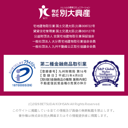
宅地建物取引業 国土交通大臣(3)第008722号
賃貸住宅管理業 国土交通大臣(2)第003127号
公益財団法人 全国宅地建物取引業保証協会
一般社団法人 大分県宅地建物取引業協会会員
一般社団法人 九州不動産公正取引協議会会員
(C)2026 BETSUDAI KOHSAN All Rights Reserved.
このサイトに掲載している全ての情報及び画像の無断転載を禁止します。
著作権は株式会社別大興産またはその情報提供者に帰属します。