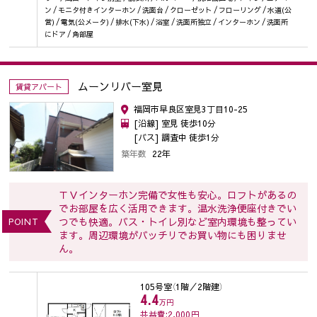
ン / モニタ付きインターホン / 洗面台 / クローゼット / フローリング / 水道(公
営) / 電気(公メータ) / 排水(下水) / 浴室 / 洗面所独立 / インターホン / 洗面所
にドア / 角部屋
ムーンリバー室見
賃貸アパート
福岡市早良区室見3丁目10-25
[沿線] 室見 徒歩10分
[バス] 調査中 徒歩1分
築年数
22年
ＴＶインターホン完備で女性も安心。ロフトがあるの
でお部屋を広く活用できます。温水洗浄便座付きでい
つでも快適。バス・トイレ別など室内環境も整ってい
POINT
ます。周辺環境がバッチリでお買い物にも困りませ
ん。
105号室
（1階／2階建）
4.4
万円
共益費:2,000
円