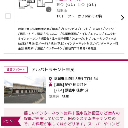
敷金
(なし)
礼金
(なし)
駐車場
1K＋ロフト
21.16m²(6.4坪)
設備：室内洗濯機置き場 / 給湯 / プロパンガス / ロフト / ＢＳ端子 / シャワー
/ 風呂・トイレ別室 / バルコニー / 洗濯機置場 / トイレ / エアコン / モニタ付
きインターホン / 洗面台 / 温水洗浄便座 / クローゼット / フローリング / 水道
(公営) / 電気(公メータ) / 排水(下水) / インターネット対応 / インターネット料
金(月額無料) / 浴室 / インターホン / 敷地内ゴミ置場 / 角部屋
アルバトラモント早良
賃貸アパート
福岡市早良区内野1丁目9-34
[沿線] 野芥 徒歩71分
[バス] 調査中 徒歩1分
築年数
25年
嬉しいインターネット無料！温水洗浄便座など室内の
設備が充実しています。IHのシステムキッチンなの
POINT
で、お料理が楽しくはかどります。スーパーやコンビ