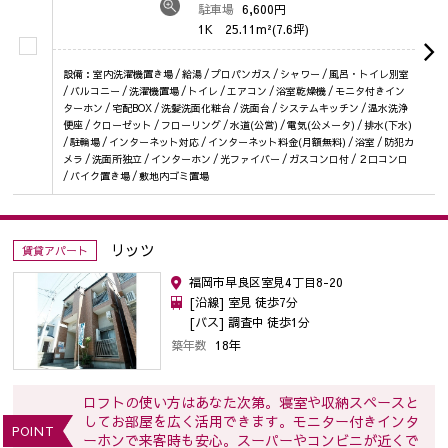
駐車場
6,600円
1K
25.11m²(7.6坪)
設備：室内洗濯機置き場 / 給湯 / プロパンガス / シャワー / 風呂・トイレ別室
/ バルコニー / 洗濯機置場 / トイレ / エアコン / 浴室乾燥機 / モニタ付きイン
ターホン / 宅配BOX / 洗髪洗面化粧台 / 洗面台 / システムキッチン / 温水洗浄
便座 / クローゼット / フローリング / 水道(公営) / 電気(公メータ) / 排水(下水)
/ 駐輪場 / インターネット対応 / インターネット料金(月額無料) / 浴室 / 防犯カ
メラ / 洗面所独立 / インターホン / 光ファイバー / ガスコンロ付 / ２口コンロ
/ バイク置き場 / 敷地内ゴミ置場
リッツ
賃貸アパート
福岡市早良区室見4丁目8-20
[沿線] 室見 徒歩7分
[バス] 調査中 徒歩1分
築年数
18年
ロフトの使い方はあなた次第。寝室や収納スペースと
してお部屋を広く活用できます。モニター付きインタ
POINT
ーホンで来客時も安心。スーパーやコンビニが近くで