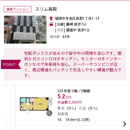
スリム高取
賃貸マンション
福岡市早良区高取1丁目1-13
[沿線] 藤崎 徒歩7分
[バス] 調査中 徒歩1分
築年数
43年
宅配ボックスがあるので留守中の荷物も安心です。便
利なガスコンロ付きキッチン。モニター付きインター
ホンなので来客時も安心。スーパーやコンビニが近
POINT
く、周辺環境もバッチリで生活しやすい環境が魅力で
す。
303号室
（3階／5階建）
5.2
万円
共益費:3,000
円
敷金
(なし)
礼金
(なし)
駐車場
1K
18.9m²(5.72坪)