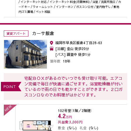
/ インターネット対応 / インターネット料金(月額無料) / 浴室 / 洗面所独立 / カ
ードキー / ウォームレット / インターホン / ガスコンロ付 / 室内物干し / 敷地
内ゴミ置場 / ペット相談
カーサ飯倉
賃貸アパート
福岡市早良区飯倉4丁目28-63
[沿線] 金山 徒歩20分
[バス] 調査中 徒歩1分
築年数
18年
宅配ＢＯＸがあるのでいつでも受け取り可能。エアコ
ン完備で毎日が快適に過ごせます。浴室乾燥機が付い
POINT
ているので雨の日でも乾かすことができます。２口ガ
スコンロなのでお料理がはかどります。
NEW
102号室
（1階／2階建）
4.2
万円
共益費:3,000
円
敷金
(なし)
礼金
(なし)