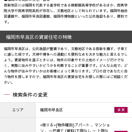
西新地区には福岡を代表する進学校である修猷館高等学校があるほか、西南学
院大学や西南学院高校が存在し、文教地区として知られています。福岡市総合
図書館や、福岡市早良図書館、福岡市博物館といった公共施設もあり、便利で
す。
福岡市早良区の賃貸住宅の特徴
福岡市早良区は、公共施設が豊富であり、文教地区である西新を擁す、子育て
に適した街です。天神や博多への通勤にも便利な点も大きな魅力と言えるでし
ょう。賃貸物件を選ぶときには、物件の印象やその土地のイメージだけでな
く、実際に住みやすいかどうかを判断することが重要です。どんな土地で、ど
んな物件が住みやすいかはお客様によって異なります。プロの目であなたに合
う物件を探しますので、福岡市早良区の賃貸住宅をお探しの際にはご相談くだ
さい。
検索条件の変更
エリア
福岡市早良区
変 更
<借りる>[物件種別]アパート 、マンショ
ン 、一戸建て [賃料]下限なし ～ 上限な