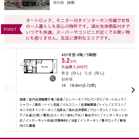
築年数
26年
オートロック、モニター付きインターホン完備で女性
の一人暮らしも安心の物件です。温水洗浄便座付きで
POINT
いつでも快適。スーパーやコンビニが近くでお買い物
にも困りません。生活に便利なエリアです。
403号室
（4階／5階建）
5.2
万円
共益費:3,000
円
敷金
(なし)
礼金
(なし)
駐車場
1K
18.9m²(5.72坪)
設備：室内洗濯機置き場 / 給湯 / エレベータ / プロパンガス / オートロック /
シャワー / 風呂・トイレ別室 / バルコニー / 洗濯機置場 / トイレ / エアコン /
モニタ付きインターホン / 洗面台 / 温水洗浄便座 / クローゼット / フローリン
グ / 水道(公営) / 電気(公メータ) / 排水(下水) / 集合ポスト / インターネット対
応 / インターネット料金(月額無料) / 浴室 / インターホン / 電子ロック / 敷地
内ゴミ置場