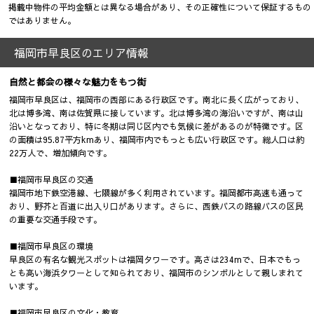
掲載中物件の平均金額とは異なる場合があり、その正確性について保証するもの
ではありません。
福岡市早良区のエリア情報
自然と都会の様々な魅力をもつ街
福岡市早良区は、福岡市の西部にある行政区です。南北に長く広がっており、
北は博多湾、南は佐賀県に接しています。北は博多湾の海沿いですが、南は山
沿いとなっており、特に冬期は同じ区内でも気候に差があるのが特徴です。区
の面積は95.87平方kmあり、福岡市内でもっとも広い行政区です。総人口は約
22万人で、増加傾向です。
■福岡市早良区の交通
福岡市地下鉄空港線、七隈線が多く利用されています。福岡都市高速も通って
おり、野芥と百道に出入り口があります。さらに、西鉄バスの路線バスの区民
の重要な交通手段です。
■福岡市早良区の環境
早良区の有名な観光スポットは福岡タワーです。高さは234mで、日本でもっ
とも高い海浜タワーとして知られており、福岡市のシンボルとして親しまれて
います。
■福岡市早良区の文化・教育