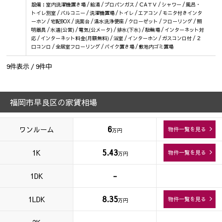
設備：室内洗濯機置き場 / 給湯 / プロパンガス / ＣAＴＶ / シャワー / 風呂・
トイレ別室 / バルコニー / 洗濯機置場 / トイレ / エアコン / モニタ付きインタ
ーホン / 宅配BOX / 洗面台 / 温水洗浄便座 / クローゼット / フローリング / 照
明器具 / 水道(公営) / 電気(公メータ) / 排水(下水) / 駐輪場 / インターネット対
応 / インターネット料金(月額無料) / 浴室 / インターホン / ガスコンロ付 / ２
口コンロ / 全居室フローリング / バイク置き場 / 敷地内ゴミ置場
9
件表示 /
9
件中
福岡市早良区の家賃相場
6
ワンルーム
物件一覧を見る
万円
5.43
1K
物件一覧を見る
万円
-
1DK
8.35
1LDK
物件一覧を見る
万円