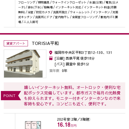
フローリング / 照明器具 / ウォークインクローゼット / 水道(公営) / 電気(公メ
ータ) / 排水(下水) / 駐輪場 / インターネット対応 / インターネット料金(月額
無料) / 浴室 / 防犯カメラ / 洗面所独立 / ウォームレット / インターホン / 対面
式キッチン / 洗面所にドア / 室内物干し / 全居室フローリング / 敷地内ゴミ置
場 / 二人入居可
TORISIA平和
賃貸アパート
福岡市中央区平和3丁目12-130、131
[沿線] 西鉄平尾 徒歩18分
[バス] 調査中 徒歩1分
築年数
0年
嬉しいインターネット無料。オートロック・便利な宅
配ボックス完備しています。都市ガスで毎月の光熱費
POINT
も抑えられます。モニター付きインターホンなので来
客時も安心です。コンビニも近く、便利です。
202号室
（2階／3階建）
16.18
万円