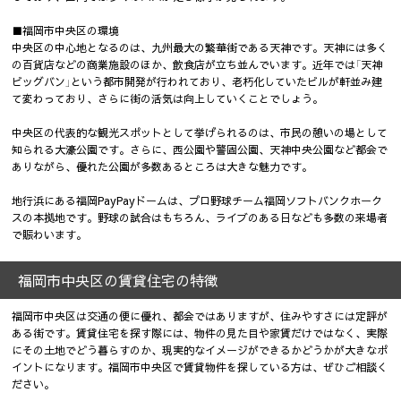
■福岡市中央区の環境
中央区の中心地となるのは、九州最大の繁華街である天神です。天神には多く
の百貨店などの商業施設のほか、飲食店が立ち並んでいます。近年では「天神
ビッグバン」という都市開発が行われており、老朽化していたビルが軒並み建
て変わっており、さらに街の活気は向上していくことでしょう。
中央区の代表的な観光スポットとして挙げられるのは、市民の憩いの場として
知られる大濠公園です。さらに、西公園や警固公園、天神中央公園など都会で
ありながら、優れた公園が多数あるところは大きな魅力です。
地行浜にある福岡PayPayドームは、プロ野球チーム福岡ソフトバンクホーク
スの本拠地です。野球の試合はもちろん、ライブのある日なども多数の来場者
で賑わいます。
福岡市中央区の賃貸住宅の特徴
福岡市中央区は交通の便に優れ、都会ではありますが、住みやすさには定評が
ある街です。賃貸住宅を探す際には、物件の見た目や家賃だけではなく、実際
にその土地でどう暮らすのか、現実的なイメージができるかどうかが大きなポ
イントになります。福岡市中央区で賃貸物件を探している方は、ぜひご相談く
ださい。