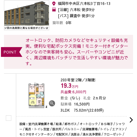
福岡市中央区六本松3丁目16-13
[沿線] 六本松 徒歩9分
[バス] 調査中 徒歩1分
築年数
0年
オートロック、防犯カメラなどセキュリティ設備も充
実。便利な宅配ボックス完備！モニター付きインター
ホンなので来客時も安心。スーパーやコンビニが近
POINT
く、周辺環境もバッチリで生活しやすい環境が魅力で
す。
203号室
（2階／3階建）
19.3
万円
共益費:6,000
円
敷金
(なし)
礼金
2ヵ月分
駐車場
16,500円
3LDK
75.02m²(22.69坪)
設備：室内洗濯機置き場 / 給湯 / 都市ガス / オートロック / ＢＳ端子 / シャワ
ー / 風呂・トイレ別室 / 脱衣所 / バルコニー / 洗濯機置場 / トイレ / エアコン /
モニタ付きインターホン / 宅配BOX / 洗面台 / 温水洗浄便座 / クローゼット /