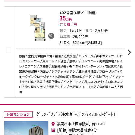
402号室
（4階／11階建）
35
万円
共益費:-
円
敷金
1ヵ月分
礼金
2ヵ月分
駐車場
26,000円
3LDK
82.14m²(24.85坪)
設備：室内洗濯機置き場 / 給湯 / 追焚機能 / エレベータ / 都市ガス / オートロ
ック / シャワー / 風呂・トイレ別室 / 脱衣所 / バルコニー / 洗濯機置場 / トイ
レ / エアコン / 床暖房 / 浴室乾燥機 / モニタ付きインターホン / 宅配BOX / 食
器洗浄乾燥機 / 洗面台 / システムキッチン / 温水洗浄便座 / フローリング / ウ
ォークインクローゼット / 水道(公営) / 電気(公メータ) / 排水(下水) / インター
ネット対応 / 浴室 / 洗面所独立 / インターホン / ガスコンロ付 / ３口以上コン
ロ / 独立型キッチン / 洗面所にドア / 全居室フローリング / 角部屋 / 二人入居
可
ｸﾞﾗﾝﾄﾞﾒｿﾞﾝ浄水ｶﾞｰﾃﾞﾝｼﾃｨﾌｫﾚｽﾄｹﾞｰﾄⅡ
分譲マンション
福岡市中央区薬院4丁目13-62
[沿線] 薬院大通 徒歩4分