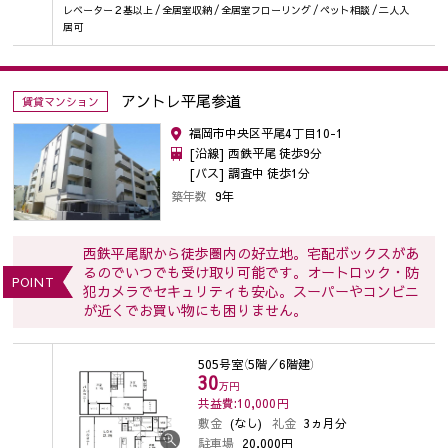
レベーター２基以上 / 全居室収納 / 全居室フローリング / ペット相談 / 二人入
居可
アントレ平尾参道
賃貸マンション
福岡市中央区平尾4丁目10-1
[沿線] 西鉄平尾 徒歩9分
[バス] 調査中 徒歩1分
築年数
9年
西鉄平尾駅から徒歩圏内の好立地。宅配ボックスがあ
るのでいつでも受け取り可能です。オートロック・防
POINT
犯カメラでセキュリティも安心。スーパーやコンビニ
が近くでお買い物にも困りません。
505号室
（5階／6階建）
30
万円
共益費:10,000
円
敷金
(なし)
礼金
3ヵ月分
駐車場
20,000円