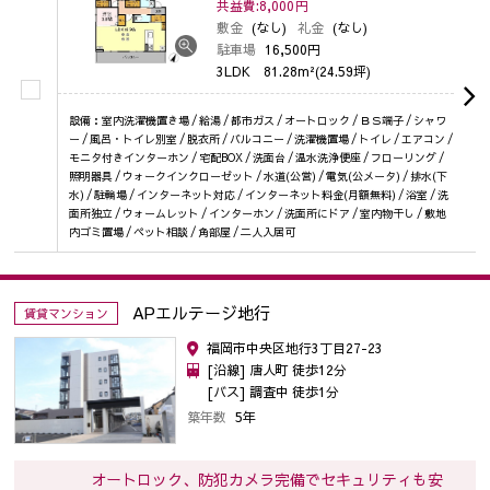
共益費:8,000
円
敷金
(なし)
礼金
(なし)
駐車場
16,500円
3LDK
81.28m²(24.59坪)
設備：室内洗濯機置き場 / 給湯 / 都市ガス / オートロック / ＢＳ端子 / シャワ
ー / 風呂・トイレ別室 / 脱衣所 / バルコニー / 洗濯機置場 / トイレ / エアコン /
モニタ付きインターホン / 宅配BOX / 洗面台 / 温水洗浄便座 / フローリング /
照明器具 / ウォークインクローゼット / 水道(公営) / 電気(公メータ) / 排水(下
水) / 駐輪場 / インターネット対応 / インターネット料金(月額無料) / 浴室 / 洗
面所独立 / ウォームレット / インターホン / 洗面所にドア / 室内物干し / 敷地
内ゴミ置場 / ペット相談 / 角部屋 / 二人入居可
APエルテージ地行
賃貸マンション
福岡市中央区地行3丁目27-23
[沿線] 唐人町 徒歩12分
[バス] 調査中 徒歩1分
築年数
5年
オートロック、防犯カメラ完備でセキュリティも安