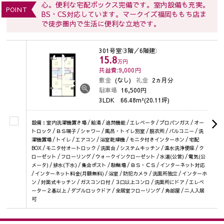
心。便利な宅配ボックス完備です。室内設備も充実。
POINT
BS・CS対応しています。マークイズ福岡ももち店ま
で徒歩圏内で生活に便利な立地です。
301号室
（3階／6階建）
15.8
万円
共益費:9,000
円
敷金
(なし)
礼金
2ヵ月分
駐車場
16,500円
3LDK
66.48m²(20.11坪)
設備：室内洗濯機置き場 / 給湯 / 追焚機能 / エレベータ / プロパンガス / オー
トロック / ＢＳ端子 / シャワー / 風呂・トイレ別室 / 脱衣所 / バルコニー / 洗
濯機置場 / トイレ / エアコン / 浴室乾燥機 / モニタ付きインターホン / 宅配
BOX / モニタ付オートロック / 洗面台 / システムキッチン / 温水洗浄便座 / ク
ローゼット / フローリング / ウォークインクローゼット / 水道(公営) / 電気(公
メータ) / 排水(下水) / 集合ポスト / 駐輪場 / ＢＳ・ＣＳ / インターネット対応
/ インターネット料金(月額無料) / 浴室 / 防犯カメラ / 洗面所独立 / インターホ
ン / 対面式キッチン / ガスコンロ付 / ３口以上コンロ / 洗面所にドア / エレベ
ーター２基以上 / ダブルロックドア / 全居室フローリング / 角部屋 / 二人入居
可