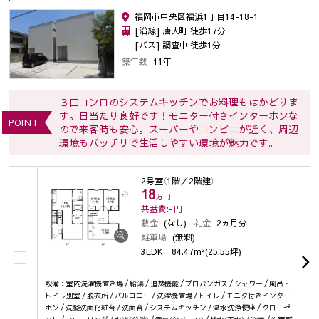
福岡市中央区福浜1丁目14-18-1
[沿線] 唐人町 徒歩17分
[バス] 調査中 徒歩1分
築年数
11年
３口コンロのシステムキッチンでお料理もはかどりま
す。日当たり良好です！モニター付きインターホンな
POINT
ので来客時も安心。スーパーやコンビニが近く、周辺
環境もバッチリで生活しやすい環境が魅力です。
2号室
（1階／2階建）
18
万円
共益費:-
円
敷金
(なし)
礼金
2ヵ月分
駐車場
(無料)
3LDK
84.47m²(25.55坪)
設備：室内洗濯機置き場 / 給湯 / 追焚機能 / プロパンガス / シャワー / 風呂・
トイレ別室 / 脱衣所 / バルコニー / 洗濯機置場 / トイレ / モニタ付きインター
ホン / 洗髪洗面化粧台 / 洗面台 / システムキッチン / 温水洗浄便座 / クローゼ