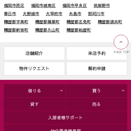
福岡市西区
福岡市城南区
福岡市早良区
筑紫野市
春日市
大野城市
大宰府市
糸島市
那珂川市
糟屋郡宇美町
糟屋郡篠栗町
糟屋郡志免町
糟屋郡須惠町
糟屋郡新宮町
糟屋郡久山町
糟屋郡粕屋町
PAGE TOP
店舗紹介
来店予約
物件リクエスト
解約申請
借りる
買う
貸す
売る
入居者様サポート