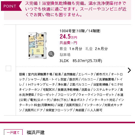
ス完備！浴室換気乾燥機も完備。温水洗浄便座付きで
POINT
いつでも快適に過ごせます。スーパーやコンビニが近
くでお買い物にも困りません。
1004号室
（10階／14階建）
24.5
万円
共益費:-
円
敷金
1ヵ月分
礼金
2ヵ月分
駐車場
3LDK
85.07m²(25.73坪)
設備：室内洗濯機置き場 / 給湯 / 追焚機能 / エレベータ / 都市ガス / オートロ
ック / シャワー / 風呂・トイレ別室 / 脱衣所 / バルコニー / 洗濯機置場 / トイ
レ / ＩＨクッキングヒータ / 浄水器 / ２面バルコニー / 浴室乾燥機 / モニタ付
きインターホン / 宅配BOX / 食器洗浄乾燥機 / 洗面台 / システムキッチン / 温
水洗浄便座 / クローゼット / フローリング / ウォークインクローゼット / 水道
(公営) / 電気(公メータ) / 排水(下水) / 集合ポスト / インターネット対応 / イン
ターネット料金(月額無料) / 浴室 / 洗面所独立 / インターホン / 対面式キッチ
ン / 洗面所にドア / 全居室フローリング / 角部屋 / 二人入居可
福浜戸建
一戸建て