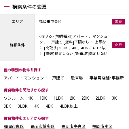
検索条件の変更
エリア
福岡市中央区
変 更
<借りる>[物件種別]アパート 、マンショ
ン 、一戸建て [賃料]下限なし ～ 上限な
詳細条件
変 更
し [間取り]3LDK 、4K 、4DK 、4LDK以
上 [階数]指定しない [駐車場]指定しない
他の種別の物件を探す
アパート・マンション・一戸建て
駐車場
事業用店舗･事務所
賃貸物件を間取りから探す
ワンルーム・1K
1DK
1LDK
2K
2DK
2LDK
3K
3DK
3LDK
4K
4DK
4LDK以上
賃貸物件をエリアから探す
福岡市東区
福岡市博多区
福岡市中央区
福岡市南区