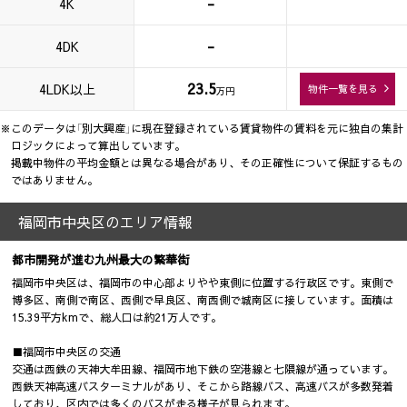
-
4K
-
4DK
23.5
4LDK以上
物件一覧を見る
万円
※このデータは「別大興産」に現在登録されている賃貸物件の賃料を元に独自の集計
ロジックによって算出しています。
掲載中物件の平均金額とは異なる場合があり、その正確性について保証するもの
ではありません。
福岡市中央区のエリア情報
都市開発が進む九州最大の繁華街
福岡市中央区は、福岡市の中心部よりやや東側に位置する行政区です。東側で
博多区、南側で南区、西側で早良区、南西側で城南区に接しています。面積は
15.39平方kmで、総人口は約21万人です。
■福岡市中央区の交通
交通は西鉄の天神大牟田線、福岡市地下鉄の空港線と七隈線が通っています。
西鉄天神高速バスターミナルがあり、そこから路線バス、高速バスが多数発着
しており、区内では多くのバスが走る様子が見られます。