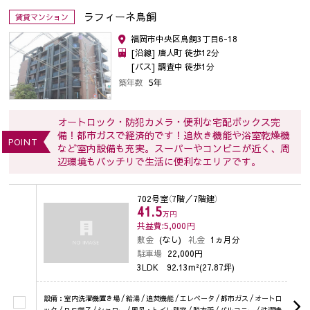
ラフィーネ鳥飼
賃貸マンション
福岡市中央区鳥飼3丁目6-18
[沿線] 唐人町 徒歩12分
[バス] 調査中 徒歩1分
築年数
5年
オートロック・防犯カメラ・便利な宅配ボックス完
備！都市ガスで経済的です！追炊き機能や浴室乾燥機
POINT
など室内設備も充実。スーパーやコンビニが近く、周
辺環境もバッチリで生活に便利なエリアです。
702号室
（7階／7階建）
41.5
万円
共益費:5,000
円
敷金
(なし)
礼金
1ヵ月分
駐車場
22,000円
3LDK
92.13m²(27.87坪)
設備：室内洗濯機置き場 / 給湯 / 追焚機能 / エレベータ / 都市ガス / オートロ
ック / ＢＳ端子 / シャワー / 風呂・トイレ別室 / 脱衣所 / バルコニー / 洗濯機