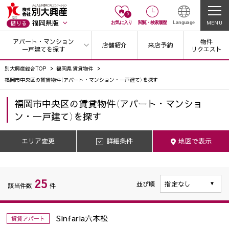
0
福岡県版
MENU
借りる
お気に入り
閲覧
・
検索履歴
Language
アパート・マンション
物件
店舗紹介
来店予約
一戸建てを探す
リクエスト
別大興産総合TOP
福岡県 賃貸物件
福岡市中央区の賃貸物件（アパート・マンション・一戸建て）を探す
福岡市中央区
の
賃貸物件（アパート・マンショ
ン・一戸建て）を探す
エリア変更
詳細条件
地図で表示
25
並び順
該当件数
件
Sinfaria六本松
賃貸アパート