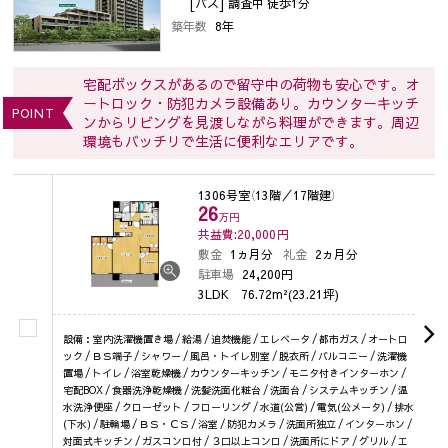
[バス] 調査中 徒歩1分
築年数
8年
宅配ボックスがあるので留守中の荷物も安心です。オ
ートロック・防犯カメラ設備あり。カウンターキッチ
POINT
ンからリビングを見渡しながら料理ができます。周辺
環境もバッチリで生活に便利なエリアです。
1306号室
（13階／17階建）
26
万円
共益費:20,000
円
敷金
1ヵ月分
礼金
2ヵ月分
駐車場
24,200円
3LDK
76.72m²(23.21坪)
設備：室内洗濯機置き場 / 給湯 / 追焚機能 / エレベータ / 都市ガス / オートロ
ック / ＢＳ端子 / シャワー / 風呂・トイレ別室 / 脱衣所 / バルコニー / 洗濯機
置場 / トイレ / 浴室乾燥機 / カウンターキッチン / モニタ付きインターホン /
宅配BOX / 食器洗浄乾燥機 / 洗髪洗面化粧台 / 洗面台 / システムキッチン / 温
水洗浄便座 / クローゼット / フローリング / 水道(公営) / 電気(公メータ) / 排水
(下水) / 駐輪場 / ＢＳ・ＣＳ / 浴室 / 防犯カメラ / 洗面所独立 / インターホン /
対面式キッチン / ガスコンロ付 / ３口以上コンロ / 洗面所にドア / グリル / エ