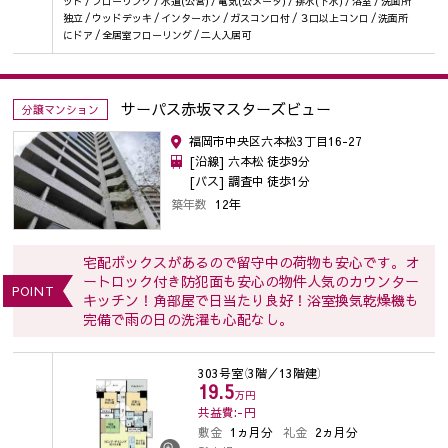
ット / フローリング / 水道(公営) / 電気(公メータ) / 排水(下水) / 浴室 / 洗面所
独立 / ウッドデッキ / インターホン / ガスコンロ付 / ３口以上コンロ / 洗面所
にドア / 全居室フローリング / 二人入居可
サーパス赤坂マスターズビュー
分譲マンション
福岡市中央区六本松3丁目16-27
[沿線] 六本松 徒歩9分
[バス] 調査中 徒歩1分
築年数
12年
宅配ボックスがあるので留守中の荷物も安心です。オ
ートロック付き防犯面も安心の物件人気のカウンター
POINT
キッチン！角部屋で日当たり良好！浴室換気乾燥機も
完備で雨の日の洗濯も心配なし。
303号室
（3階／13階建）
19.5
万円
共益費:-
円
敷金
1ヵ月分
礼金
2ヵ月分