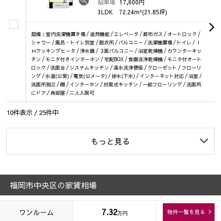
駐車場
17,600円
3LDK
72.24m²(21.85坪)
設備：室内洗濯機置き場 / 追焚機能 / エレベータ / 都市ガス / オートロック /
シャワー / 風呂・トイレ別室 / 脱衣所 / バルコニー / 洗濯機置場 / トイレ / Ｉ
Ｈクッキングヒータ / 浄水器 / ３面バルコニー / 浴室乾燥機 / カウンターキッ
チン / モニタ付きインターホン / 宅配BOX / 食器洗浄乾燥機 / モニタ付オート
ロック / 洗面台 / システムキッチン / 温水洗浄便座 / クローゼット / フローリ
ング / 水道(公営) / 電気(公メータ) / 排水(下水) / インターネット対応 / 浴室 /
洗面所独立 / 棚 / インターホン / 対面式キッチン / 一部フローリング / 洗面所
にドア / 角部屋 / 二人入居可
10
件表示 /
25
件中
もっと見る
福岡市中央区の家賃相場
7.32
ワンルーム
物件一覧を見る
万円