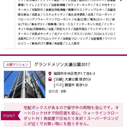
置場 / トイレ / エアコン / 浴室乾燥機 / カウンターキッチン / モニタ付きイン
ターホン / 宅配BOX / 食器洗浄乾燥機 / 複層ガラス / ディンプルキー / 洗髪洗
面化粧台 / 洗面台 / システムキッチン / 温水洗浄便座 / 出窓 / クローゼット /
フローリング / ウォークインクローゼット / 水道(公営) / 電気(公メータ) / 排
水(下水) / 集合ポスト / 駐輪場 / ＢＳ・ＣＳ / インターネット対応 / インター
ネット料金(月額無料) / 浴室 / 防犯カメラ / 洗面所独立 / ウッドデッキ / イン
ターホン / 対面式キッチン / 光ファイバー / ガスコンロ付 / ３口以上コンロ /
洗面所にドア / ダブルロックドア / 全居室フローリング / 浴室暖房 / ワイドバ
ルコニー / 敷地内ゴミ置場 / 角部屋 / 二人入居可
グランドメゾン大濠公園2017
分譲マンション
福岡市中央区荒戸1丁目6-3
[沿線] 大濠公園 徒歩5分
[バス] 調査中 徒歩1分
築年数
8年
宅配ボックスがあるので留守中の荷物も安心です。オ
ートロック付きで防犯面も安心。ウォークインクロー
POINT
ゼット付！角部屋で日当たり良好！スーパーやコンビ
ニが近くでお買い物にも困りません。