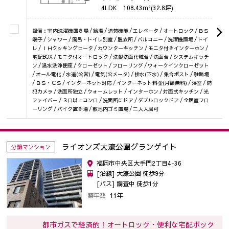
4LDK
108.43m²(32.8坪)
設備：室内洗濯機置き場 / 給湯 / 追焚機能 / エレベータ / オートロック / ＢＳ
端子 / シャワー / 風呂・トイレ別室 / 脱衣所 / バルコニー / 洗濯機置場 / トイ
レ / ＩＨクッキングヒータ / カウンターキッチン / モニタ付きインターホン /
宅配BOX / モニタ付オートロック / 洗髪洗面化粧台 / 洗面台 / システムキッチ
ン / 温水洗浄便座 / クローゼット / フローリング / ウォークインクローゼット
/ オール電化 / 水道(公営) / 電気(公メータ) / 排水(下水) / 集合ポスト / 駐輪場
/ ＢＳ・ＣＳ / インターネット対応 / インターネット料金(月額無料) / 浴室 / 防
犯カメラ / 洗面所独立 / ウォームレット / インターホン / 対面式キッチン / 光
ファイバー / ３口以上コンロ / 洗面所にドア / ダブルロックドア / 全居室フロ
ーリング / バイク置き場 / 敷地内ゴミ置場 / 二人入居可
ライオンズ大濠公園グランゲイト
分譲マンション
福岡市中央区大手門2丁目4-36
[沿線] 大濠公園 徒歩9分
[バス] 調査中 徒歩1分
築年数
11年
都市ガスで経済的！オートロック・便利な宅配ボック