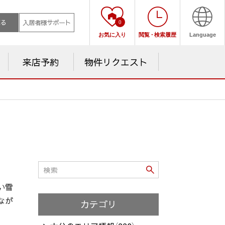
売る
入居者様サポート
0
お気に入り
閲覧
・
検索履歴
Language
来店予約
物件リクエスト
い雪
なが
カテゴリ