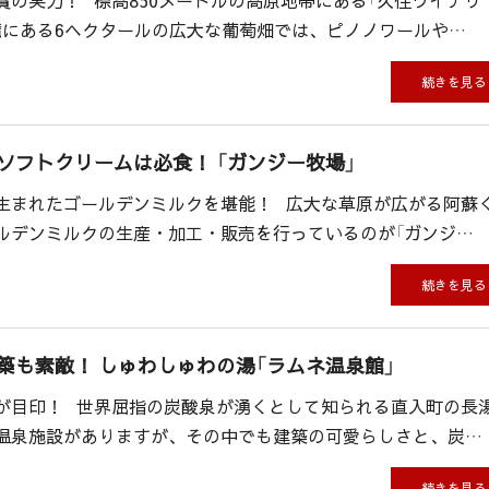
賞の実力！ 標高850メートルの高原地帯にある「久住ワイナリ
麓にある6ヘクタールの広大な葡萄畑では、ピノノワールや…
続きを見る
ソフトクリームは必食！ 「ガンジー牧場」
生まれたゴールデンミルクを堪能！ 広大な草原が広がる阿蘇
ルデンミルクの生産・加工・販売を行っているのが「ガンジ…
続きを見る
築も素敵！ しゅわしゅわの湯「ラムネ温泉館」
が目印！ 世界屈指の炭酸泉が湧くとして知られる直入町の長
温泉施設がありますが、その中でも建築の可愛らしさと、炭…
続きを見る