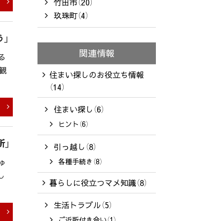
竹田市（20）
玖珠町（4）
う」
関連情報
る
観
住まい探しのお役立ち情報
（14）
住まい探し（6）
ヒント（6）
所」
引っ越し（8）
ゅ
各種手続き（8）
し
暮らしに役立つマメ知識（8）
生活トラブル（5）
ご近所付き合い（1）