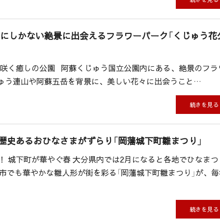
こにしかない絶景に出会えるフラワーパーク「くじゅう花
花が咲く癒しの公園 阿蘇くじゅう国立公園内にある、絶景のフラ
ゅう連山や阿蘇五岳を背景に、美しい花々に出会うこと…
続きを見る
歴史あるおひなさまがずらり「岡藩城下町雛まつり」
！ 城下町が華やぐ春 大分県内では2月になると各地でひなまつ
田市でも華やかな雛人形が街を彩る「岡藩城下町雛まつり」が、毎
続きを見る