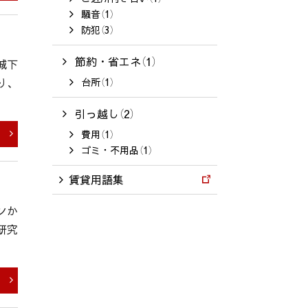
騒音（1）
防犯（3）
節約・省エネ（1）
城下
り、
台所（1）
引っ越し（2）
費用（1）
ゴミ・不用品（1）
賃貸用語集
ンか
研究