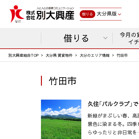
大分県版
借りる
今月の
借りる
イ
別大興産総合TOP
大分県 賃貸物件
大分のエリア情報
竹田市
竹田市
久住「パルクラブ」
新緑がまぶしい春、高
景色に染まる冬。四季
らゆったりと非日常を