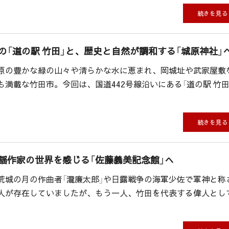
続きを見る
の「道の駅 竹田」と、歴史と自然が調和する「城原神社」
原の豊かな緑の山々や清らかな水に恵まれ、岡城址や武家屋敷
満載な竹田市。今回は、国道442号線沿いにある「道の駅 竹田
続きを見る
謡作家の世界を感じる「佐藤義美記念館」へ
荒城の月の作曲者「瀧廉太郎」や日露戦争の海軍少佐で軍神と称
偉人が存在していましたが、もう一人、竹田を代表する偉人とし