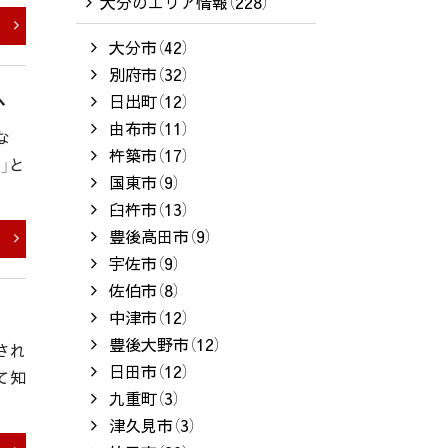
大分のエリア情報（228）
大分市（42）
別府市（32）
へ
日出町（12）
由布市（11）
な
杵築市（17）
」と
国東市（9）
臼杵市（13）
豊後高田市（9）
宇佐市（9）
佐伯市（8）
中津市（12）
豊後大野市（12）
され
日田市（12）
て知
九重町（3）
津久見市（3）