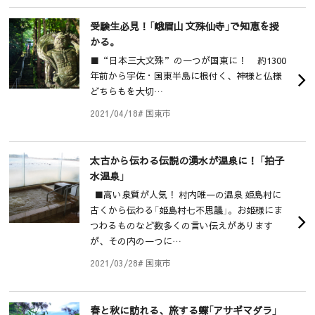
受験生必見！「峨眉山 文殊仙寺」で知恵を授
かる。
■“日本三大文殊”の一つが国東に！ 約1300
年前から宇佐・国東半島に根付く、神様と仏様
どちらもを大切…
2021/04/18
# 国東市
太古から伝わる伝説の湧水が温泉に！ 「拍子
水温泉」
■高い泉質が人気！ 村内唯一の温泉 姫島村に
古くから伝わる「姫島村七不思議」。お姫様にま
つわるものなど数多くの言い伝えがあります
が、その内の一つに…
2021/03/28
# 国東市
春と秋に訪れる、旅する蝶「アサギマダラ」