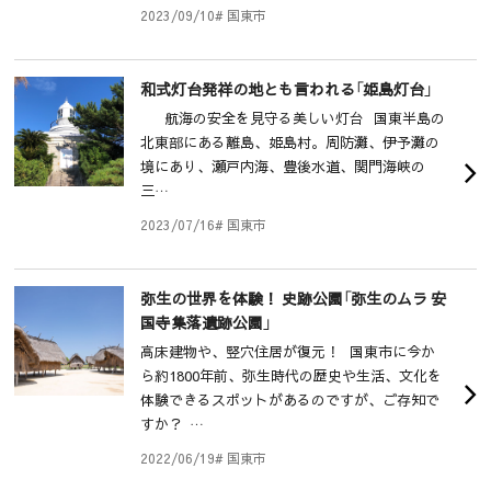
2023/09/10
# 国東市
和式灯台発祥の地とも言われる「姫島灯台」
航海の安全を見守る美しい灯台 国東半島の
北東部にある離島、姫島村。周防灘、伊予灘の
境にあり、瀬戸内海、豊後水道、関門海峡の
三…
2023/07/16
# 国東市
弥生の世界を体験！ 史跡公園「弥生のムラ 安
国寺集落遺跡公園」
高床建物や、竪穴住居が復元！ 国東市に今か
ら約1800年前、弥生時代の歴史や生活、文化を
体験できるスポットがあるのですが、ご存知で
すか？ …
2022/06/19
# 国東市