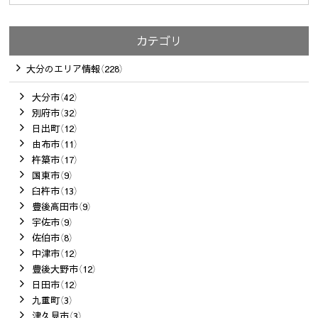
カテゴリ
大分のエリア情報（228）
大分市（42）
別府市（32）
日出町（12）
由布市（11）
杵築市（17）
国東市（9）
臼杵市（13）
豊後高田市（9）
宇佐市（9）
佐伯市（8）
中津市（12）
豊後大野市（12）
日田市（12）
九重町（3）
津久見市（3）