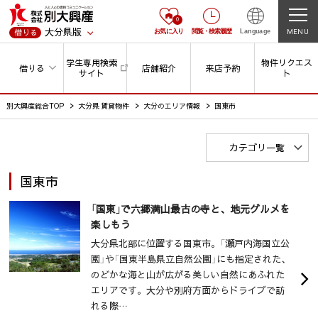
0
大分県版
MENU
借りる
お気に入り
閲覧
・
検索履歴
Language
学生専用検索
物件リクエス
借りる
店舗紹介
来店予約
サイト
ト
別大興産総合TOP
大分県 賃貸物件
大分のエリア情報
国東市
カテゴリ一覧
国東市
「国東」で六郷満山最古の寺と、地元グルメを
楽しもう
大分県北部に位置する国東市。「瀬戸内海国立公
園」や「国東半島県立自然公園」にも指定された、
のどかな海と山が広がる美しい自然にあふれた
エリアです。大分や別府方面からドライブで訪
れる際…