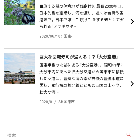
■旅する蝶の休息地が姫島村に 最長2000キロ、
日本列島を縦断し、海を渡り、遠くは台湾や香
港まで。日本で唯一”渡り”をする蝶として知
られる「アサギマダ…
2020/06/18
# 国東市
巨大な回転寿司が迎える！？ 「大分空港」
国東半島の北部にある「大分空港」。昭和41年に
大分市内にあった旧大分空港から国東市に移転
した空港は、豊富な海の幸が自慢の豊後水道に
面し、飛行機の離発着とともに四国の山々や、
壮大な海…
2020/01/12
# 国東市