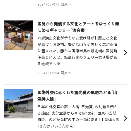
2024/09/01
# 国東市
国見から発信する文化とアートをゆっくり楽
しめるギャラリー「涛音寮」
六郷満山文化が今もなお受け継がれ歴史と文化
が息づく国東市。豊かな山々や美しく広がる海
に包まれた、静かな国東半島の最北端の国見町
伊美といえば、姫島行きのフェリー乗り場があ
る地域でもあ…
2024/03/10
# 国東市
国際外交に尽くした重光葵の軌跡たどる「山
渓偉人館」
日本の外交官の第一人者「重光葵」の功績を伝え
る施設 大分空港から車で約10分。国東市安岐
町の、のどかな町の中の一角にある『山渓偉人館
（さんけいいじんかん）…