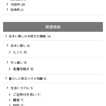
竹田市（20）
玖珠町（4）
関連情報
住まい探しのお役立ち情報（14）
住まい探し（6）
ヒント（6）
引っ越し（8）
各種手続き（8）
暮らしに役立つマメ知識（8）
生活トラブル（5）
ご近所付き合い（1）
騒音（1）
防犯（3）