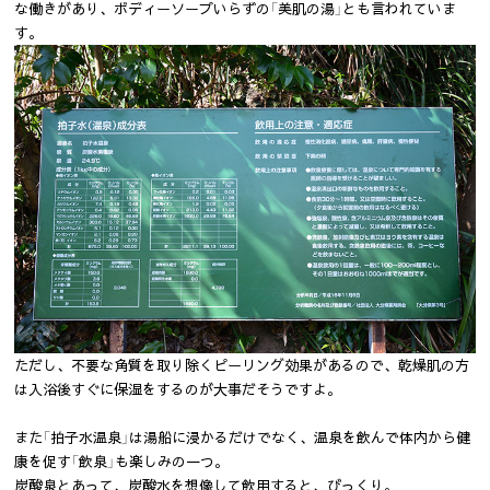
な働きがあり、ボディーソープいらずの「美肌の湯」とも言われていま
す。
ただし、不要な角質を取り除くピーリング効果があるので、乾燥肌の方
は入浴後すぐに保湿をするのが大事だそうですよ。
また「拍子水温泉」は湯船に浸かるだけでなく、温泉を飲んで体内から健
康を促す「飲泉」も楽しみの一つ。
炭酸泉とあって、炭酸水を想像して飲用すると、びっくり。