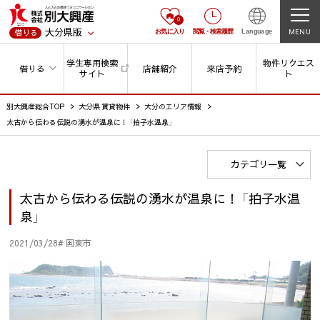
0
大分県版
MENU
借りる
お気に入り
閲覧
・
検索履歴
Language
学生専用検索
物件リクエス
借りる
店舗紹介
来店予約
サイト
ト
別大興産総合TOP
大分県 賃貸物件
大分のエリア情報
太古から伝わる伝説の湧水が温泉に！ 「拍子水温泉」
カテゴリ一覧
太古から伝わる伝説の湧水が温泉に！ 「拍子水温
泉」
2021/03/28
# 国東市