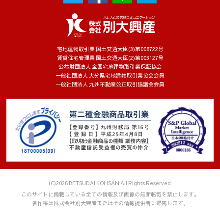
宅地建物取引業 国土交通大臣(3)第008722号
賃貸住宅管理業 国土交通大臣(2)第003127号
公益財団法人 全国宅地建物取引業保証協会
一般社団法人 大分県宅地建物取引業協会会員
一般社団法人 九州不動産公正取引協議会会員
(C)2026 BETSUDAI KOHSAN All Rights Reserved.
このサイトに掲載している全ての情報及び画像の無断転載を禁止します。
著作権は株式会社別大興産またはその情報提供者に帰属します。