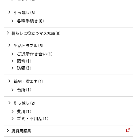
引っ越し（8）
各種手続き（8）
暮らしに役立つマメ知識（8）
生活トラブル（5）
ご近所付き合い（1）
騒音（1）
防犯（3）
節約・省エネ（1）
台所（1）
引っ越し（2）
費用（1）
ゴミ・不用品（1）
賃貸用語集