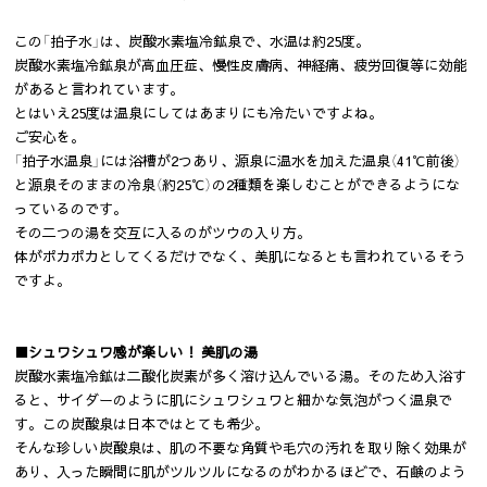
この「拍子水」は、炭酸水素塩冷鉱泉で、水温は約25度。
炭酸水素塩冷鉱泉が高血圧症、慢性皮膚病、神経痛、疲労回復等に効能
があると言われています。
とはいえ25度は温泉にしてはあまりにも冷たいですよね。
ご安心を。
「拍子水温泉」には浴槽が2つあり、源泉に温水を加えた温泉（41℃前後）
と源泉そのままの冷泉（約25℃）の2種類を楽しむことができるようにな
っているのです。
その二つの湯を交互に入るのがツウの入り方。
体がポカポカとしてくるだけでなく、美肌になるとも言われているそう
ですよ。
■シュワシュワ感が楽しい！ 美肌の湯
炭酸水素塩冷鉱は二酸化炭素が多く溶け込んでいる湯。そのため入浴す
ると、サイダーのように肌にシュワシュワと細かな気泡がつく温泉で
す。この炭酸泉は日本ではとても希少。
そんな珍しい炭酸泉は、肌の不要な角質や毛穴の汚れを取り除く効果が
あり、入った瞬間に肌がツルツルになるのがわかるほどで、石鹸のよう