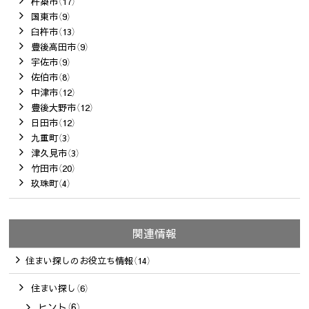
杵築市（17）
国東市（9）
臼杵市（13）
豊後高田市（9）
宇佐市（9）
佐伯市（8）
中津市（12）
豊後大野市（12）
日田市（12）
九重町（3）
津久見市（3）
竹田市（20）
玖珠町（4）
関連情報
住まい探しのお役立ち情報（14）
住まい探し（6）
ヒント（6）