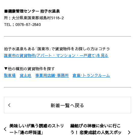
■健康管理センター 拍子水温泉
所：大分県東国東郡姫島村5118-2
TEL：0978-87-2840
拍子水温泉もある「国東市」で賃貸物件をお探しの方はコチラ
国東市の賃貸物件(アパート・マンション・一戸建て)を見る
▼他の種別の賃貸物件を探す
駐車場
貸土地
事業用店舗･事務所
倉庫･トランクルーム
新着一覧へ戻る
美味しいが集う誘惑のストリ
縁結びの神様に会いに行こ
ート「湯の坪街道」
う！ 恋愛成就の人気スポッ