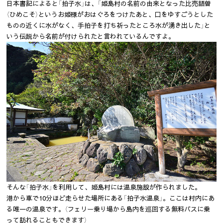
日本書記によると「拍子水」は、「姫島村の名前の由来となった比売語曽
（ひめこそ）というお姫様がおはぐろをつけたあと、口をゆすごうとした
ものの近くに水がなく、手拍子を打ち祈ったところ水が湧き出した」と
いう伝説から名前が付けられたと言われているんですよ。
そんな「拍子水」を利用して、姫島村には温泉施設が作られました。
港から車で10分ほど走らせた場所にある「拍子水温泉」。ここは村内にあ
る唯一の温泉です。（フェリー乗り場から島内を巡回する無料バスに乗
って訪れることもできます）