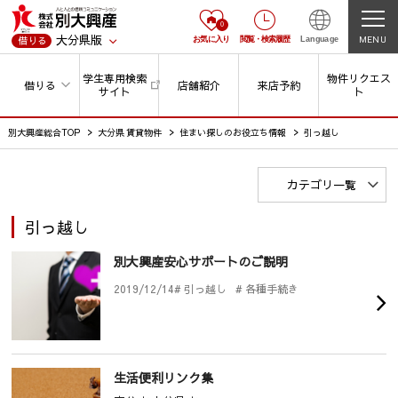
0
大分県版
MENU
借りる
お気に入り
閲覧
・
検索履歴
Language
学生専用検索
物件リクエス
借りる
店舗紹介
来店予約
サイト
ト
別大興産総合TOP
大分県 賃貸物件
住まい探しのお役立ち情報
引っ越し
カテゴリ一覧
引っ越し
別大興産安心サポートのご説明
2019/12/14
# 引っ越し
# 各種手続き
生活便利リンク集