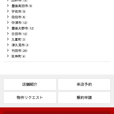
臼杵市（13）
豊後高田市（9）
宇佐市（9）
佐伯市（8）
中津市（12）
豊後大野市（12）
日田市（12）
九重町（3）
津久見市（3）
竹田市（20）
玖珠町（4）
店舗紹介
来店予約
物件リクエスト
解約申請