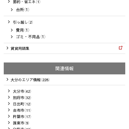
節約・省エネ（1）
台所（1）
引っ越し（2）
費用（1）
ゴミ・不用品（1）
賃貸用語集
関連情報
大分のエリア情報（228）
大分市（42）
別府市（32）
日出町（12）
由布市（11）
杵築市（17）
国東市（9）