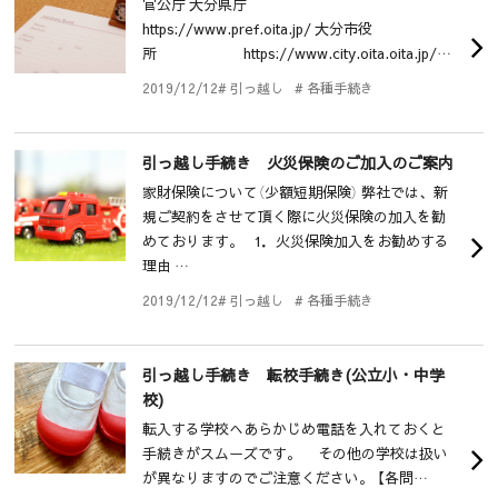
官公庁 大分県庁
https://www.pref.oita.jp/ 大分市役
所 https://www.city.oita.oita.jp/…
2019/12/12
# 引っ越し
# 各種手続き
引っ越し手続き 火災保険のご加入のご案内
家財保険について（少額短期保険） 弊社では、新
規ご契約をさせて頂く際に火災保険の加入を勧
めております。 1．火災保険加入をお勧めする
理由 …
2019/12/12
# 引っ越し
# 各種手続き
引っ越し手続き 転校手続き(公立小・中学
校)
転入する学校へあらかじめ電話を入れておくと
手続きがスムーズです。 その他の学校は扱い
が異なりますのでご注意ください。 【各問…