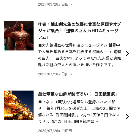
2021/09/26
# 日田市
作者・諌山創先生の故郷に貴重な原画やオブ
ジェが集合！ 「進撃の巨人 in HITAミュージ
アム」
■大人気漫画の世界に浸るミュージアム 世界中
で人気を集める日本を代表する漫画の一つ「進撃
の巨人」。巨大な壁によって隔たれた人類と突如
現れた謎の巨人との闘いを描いた作品です。 …
2021/07/18
# 日田市
勇壮華麗な山鉾が勢ぞろい！「日田祇園祭」
■ユネスコ無形文化遺産にも登録されたお祭
り！ 毎年7月20日を過ぎた土・日曜の2日間で開
催される「日田祇園祭」。2月の「天領日田ひなま
つり」、5月の「日田川開き観光祭…
2020/07/26
# 日田市