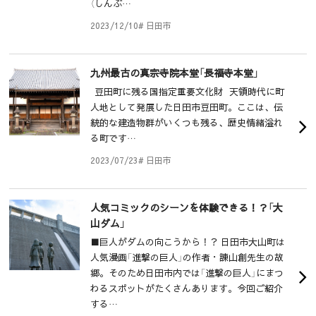
（しんぶ…
2023/12/10
# 日田市
九州最古の真宗寺院本堂「長福寺本堂」
豆田町に残る国指定重要文化財 天領時代に町
人地として発展した日田市豆田町。ここは、伝
統的な建造物群がいくつも残る、歴史情緒溢れ
る町です…
2023/07/23
# 日田市
人気コミックのシーンを体験できる！？「大
山ダム」
■巨人がダムの向こうから！？ 日田市大山町は
人気漫画「進撃の巨人」の作者・諫山創先生の故
郷。そのため日田市内では「進撃の巨人」にまつ
わるスポットがたくさんあります。今回ご紹介
する…