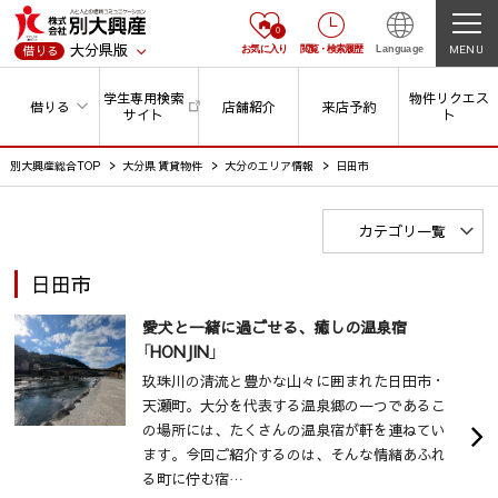
0
大分県版
MENU
借りる
お気に入り
閲覧
・
検索履歴
Language
学生専用検索
物件リクエス
借りる
店舗紹介
来店予約
サイト
ト
別大興産総合TOP
大分県 賃貸物件
大分のエリア情報
日田市
カテゴリ一覧
日田市
愛犬と一緒に過ごせる、癒しの温泉宿
「HONJIN」
玖珠川の清流と豊かな山々に囲まれた日田市・
天瀬町。大分を代表する温泉郷の一つであるこ
の場所には、たくさんの温泉宿が軒を連ねてい
ます。今回ご紹介するのは、そんな情緒あふれ
る町に佇む宿…