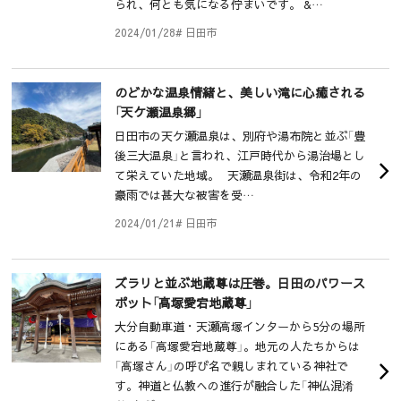
られ、何とも気になる佇まいです。 &…
2024/01/28
# 日田市
のどかな温泉情緒と、美しい滝に心癒される
「天ケ瀬温泉郷」
日田市の天ケ瀬温泉は、別府や湯布院と並ぶ「豊
後三大温泉」と言われ、江戸時代から湯治場とし
て栄えていた地域。 天瀬温泉街は、令和2年の
豪雨では甚大な被害を受…
2024/01/21
# 日田市
ズラリと並ぶ地蔵尊は圧巻。日田のパワース
ポット「高塚愛宕地蔵尊」
大分自動車道・天瀬高塚インターから5分の場所
にある「高塚愛宕地蔵尊」。地元の人たちからは
「高塚さん」の呼び名で親しまれている神社で
す。神道と仏教への進行が融合した「神仏混淆