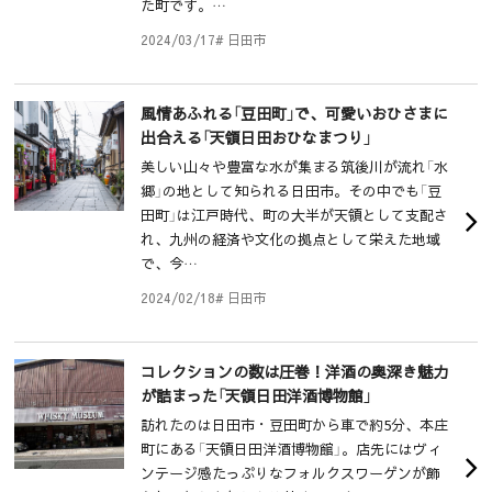
た町です。…
2024/03/17
# 日田市
風情あふれる「豆田町」で、可愛いおひさまに
出合える「天領日田おひなまつり」
美しい山々や豊富な水が集まる筑後川が流れ「水
郷」の地として知られる日田市。その中でも「豆
田町」は江戸時代、町の大半が天領として支配さ
れ、九州の経済や文化の拠点として栄えた地域
で、今…
2024/02/18
# 日田市
コレクションの数は圧巻！洋酒の奥深き魅力
が詰まった「天領日田洋酒博物館」
訪れたのは日田市・豆田町から車で約5分、本庄
町にある「天領日田洋酒博物館」。店先にはヴィ
ンテージ感たっぷりなフォルクスワーゲンが飾