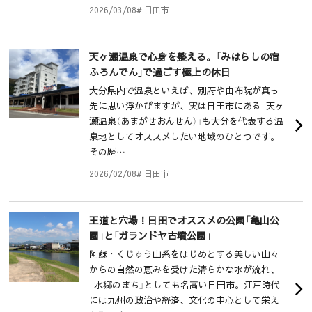
2026/03/08
# 日田市
天ヶ瀬温泉で心身を整える。「みはらしの宿
ふろんでん」で過ごす極上の休日
大分県内で温泉といえば、別府や由布院が真っ
先に思い浮かびますが、実は日田市にある「天ヶ
瀬温泉（あまがせおんせん）」も大分を代表する温
泉地としてオススメしたい地域のひとつです。
その歴…
2026/02/08
# 日田市
王道と穴場！日田でオススメの公園「亀山公
園」と「ガランドヤ古墳公園」
阿蘇・くじゅう山系をはじめとする美しい山々
からの自然の恵みを受けた清らかな水が流れ、
「水郷のまち」としても名高い日田市。江戸時代
には九州の政治や経済、文化の中心として栄え