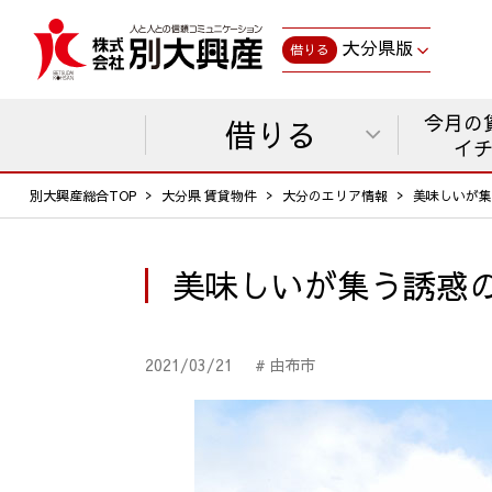
大分県版
借りる
今月の
借りる
イ
別大興産総合TOP
大分県 賃貸物件
大分のエリア情報
美味しいが集
美味しいが集う誘惑の
2021/03/21
# 由布市