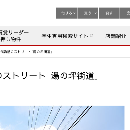
借りる
買う
貸す
賃貸リーダー
学生専用検索サイト
店舗紹介
チ押し物件
う誘惑のストリート「湯の坪街道」
ストリート「湯の坪街道」