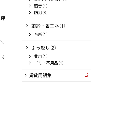
騒音（1）
防犯（3）
の坪
節約・省エネ（1）
台所（1）
や、
引っ越し（2）
費用（1）
なり
ゴミ・不用品（1）
賃貸用語集