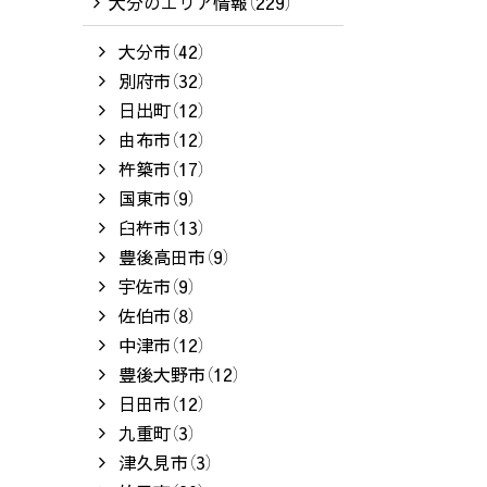
大分のエリア情報（229）
大分市（42）
別府市（32）
日出町（12）
由布市（12）
杵築市（17）
国東市（9）
臼杵市（13）
豊後高田市（9）
宇佐市（9）
佐伯市（8）
中津市（12）
豊後大野市（12）
日田市（12）
九重町（3）
津久見市（3）