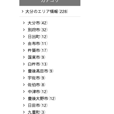
カテゴリ
大分のエリア情報（228）
大分市（42）
別府市（32）
日出町（12）
由布市（11）
杵築市（17）
国東市（9）
臼杵市（13）
豊後高田市（9）
宇佐市（9）
佐伯市（8）
中津市（12）
豊後大野市（12）
日田市（12）
九重町（3）