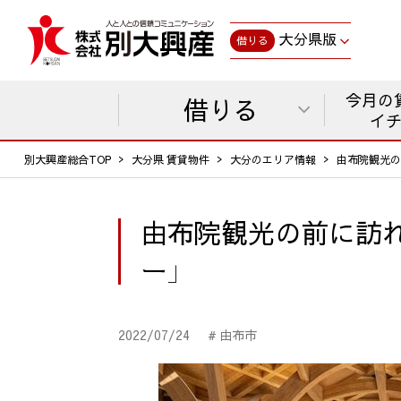
大分県版
借りる
今月の
借りる
イ
別大興産総合TOP
大分県 賃貸物件
大分のエリア情報
由布院観光の
由布院観光の前に訪れ
ー」
2022/07/24
# 由布市