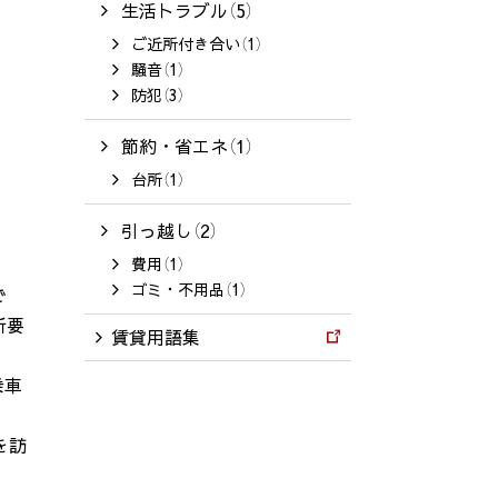
生活トラブル（5）
ご近所付き合い（1）
騒音（1）
防犯（3）
節約・省エネ（1）
台所（1）
引っ越し（2）
費用（1）
ゴミ・不用品（1）
で
所要
賃貸用語集
乗車
を訪