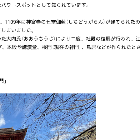
なパワースポットとして知られています。
、1109年に神宮寺の七堂伽藍（しちどうがらん）が建てられた
てしまいました。
た大内氏（おおうちうじ）により二度、社殿の復興が行われ、
注ぎ、本殿や講演堂、楼門（現在の神門）、鳥居などが作られたと
門」