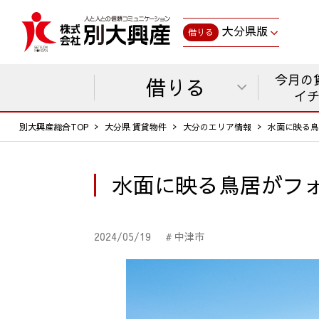
大分県版
借りる
今月の
借りる
イ
別大興産総合TOP
大分県 賃貸物件
大分のエリア情報
水面に映る鳥
水面に映る鳥居がフ
2024/05/19
# 中津市