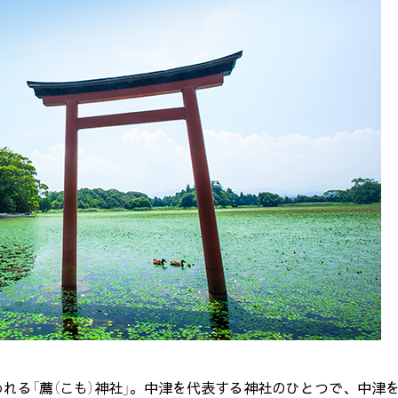
れる「薦（こも）神社」。中津を代表する神社のひとつで、中津