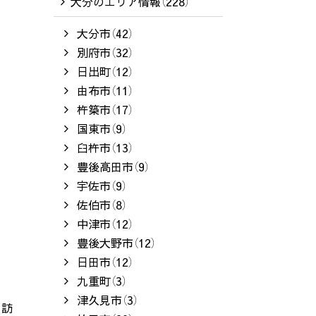
大分のエリア情報（228）
大分市（42）
別府市（32）
日出町（12）
由布市（11）
杵築市（17）
国東市（9）
臼杵市（13）
豊後高田市（9）
宇佐市（9）
佐伯市（8）
中津市（12）
豊後大野市（12）
日田市（12）
九重町（3）
津久見市（3）
を訪