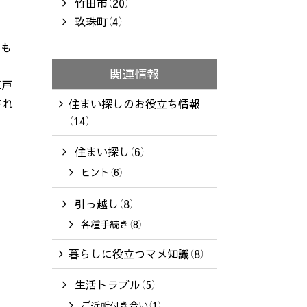
竹田市（20）
玖珠町（4）
のも
関連情報
江戸
され
住まい探しのお役立ち情報
（14）
住まい探し（6）
ヒント（6）
引っ越し（8）
各種手続き（8）
暮らしに役立つマメ知識（8）
生活トラブル（5）
ご近所付き合い（1）