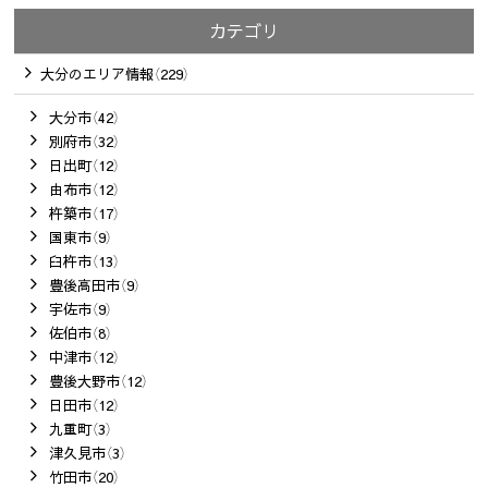
カテゴリ
大分のエリア情報（229）
大分市（42）
別府市（32）
日出町（12）
由布市（12）
杵築市（17）
国東市（9）
臼杵市（13）
豊後高田市（9）
宇佐市（9）
佐伯市（8）
中津市（12）
豊後大野市（12）
日田市（12）
九重町（3）
津久見市（3）
竹田市（20）