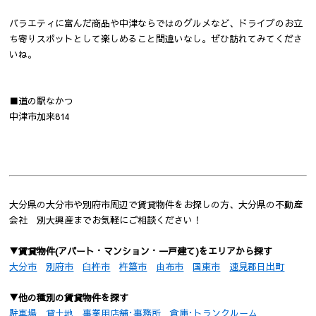
バラエティに富んだ商品や中津ならではのグルメなど、ドライブのお立
ち寄りスポットとして楽しめること間違いなし。ぜひ訪れてみてくださ
いね。
■道の駅なかつ
中津市加来814
大分県の大分市や別府市周辺で賃貸物件をお探しの方、大分県の不動産
会社 別大興産までお気軽にご相談ください！
▼賃貸物件(アパート・マンション・一戸建て)をエリアから探す
大分市
別府市
臼杵市
杵築市
由布市
国東市
速見郡日出町
▼他の種別の賃貸物件を探す
駐車場
貸土地
事業用店舗･事務所
倉庫･トランクルーム