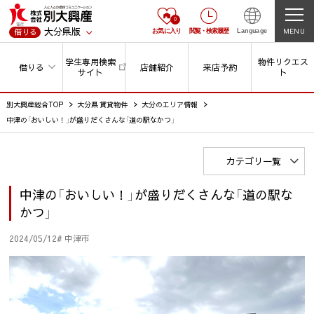
0
大分県版
MENU
借りる
お気に入り
閲覧
・
検索履歴
Language
学生専用検索
物件リクエス
借りる
店舗紹介
来店予約
サイト
ト
別大興産総合TOP
大分県 賃貸物件
大分のエリア情報
中津の「おいしい！」が盛りだくさんな「道の駅なかつ」
カテゴリ一覧
中津の「おいしい！」が盛りだくさんな「道の駅な
かつ」
2024/05/12
# 中津市