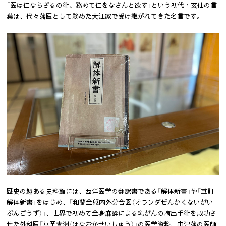
「医は仁ならざるの術、務めて仁をなさんと欲す」という初代・玄仙の言
葉は、代々藩医として務めた大江家で受け継がれてきた名言です。
歴史の趣ある史料館には、西洋医学の翻訳書である「解体新書」や「重訂
解体新書」をはじめ、「和蘭全躯内外分合図（オランダぜんかくないがい
ぶんごうず）」、世界で初めて全身麻酔による乳がんの摘出手術を成功さ
せた外科医「華岡青洲（はなおかせいしゅう）」の医学資料、中津藩の医師