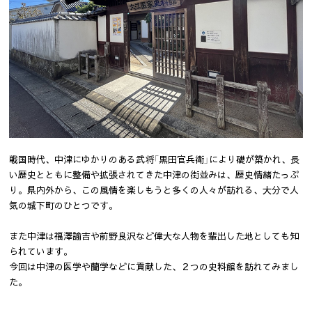
戦国時代、中津にゆかりのある武将「黒田官兵衛」により礎が築かれ、長
い歴史とともに整備や拡張されてきた中津の街並みは、歴史情緒たっぷ
り。県内外から、この風情を楽しもうと多くの人々が訪れる、大分で人
気の城下町のひとつです。
また中津は福澤諭吉や前野良沢など偉大な人物を輩出した地としても知
られています。
今回は中津の医学や蘭学などに貢献した、２つの史料館を訪れてみまし
た。