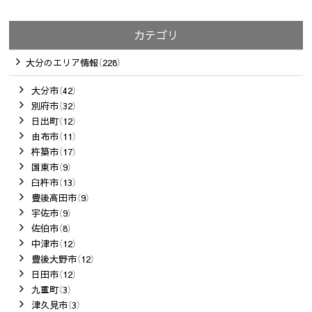
カテゴリ
大分のエリア情報（228）
大分市（42）
別府市（32）
日出町（12）
由布市（11）
杵築市（17）
国東市（9）
臼杵市（13）
豊後高田市（9）
宇佐市（9）
佐伯市（8）
中津市（12）
豊後大野市（12）
日田市（12）
九重町（3）
津久見市（3）