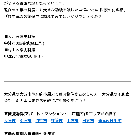
ができる貴重な場となっています。
現在の医学の発展にも大きな功績を残した中津の2つの医家の史料館。
ぜひ中津の散策途中に訪れてみてはいかがでしょうか？
■大江医家史料館
中津市906番地(鷹匠町)
■村上医家史料館
中津市1780番地（諸町）
大分県の大分市や別府市周辺で賃貸物件をお探しの方、大分県の不動産
会社 別大興産までお気軽にご相談ください！
▼賃貸物件(アパート・マンション・一戸建て)をエリアから探す
大分市
別府市
臼杵市
杵築市
由布市
国東市
速見郡日出町
▼他の種別の賃貸物件を探す