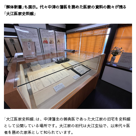
「解体新書」も展示。代々中津の藩医を務めた医家の資料の数々が残る
「大江医家史料館」
「大江医家史料館」は、中津藩主の御典医であった大江家の旧宅を史料館
として公開している場所です。大江家の初代は大江玄仙で、以来代々医
者を務めた家系として知られています。