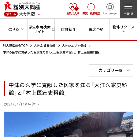
0
大分県版
MENU
借りる
お気に入り
閲覧
・
検索履歴
Language
学生専用検索
物件リクエス
借りる
店舗紹介
来店予約
サイト
ト
別大興産総合TOP
大分県 賃貸物件
大分のエリア情報
中津の医学に貢献した医家を知る「大江医家史料館」と「村上医家史料館」
カテゴリ一覧
中津の医学に貢献した医家を知る「大江医家史料
館」と「村上医家史料館」
2024/04/14
# 中津市