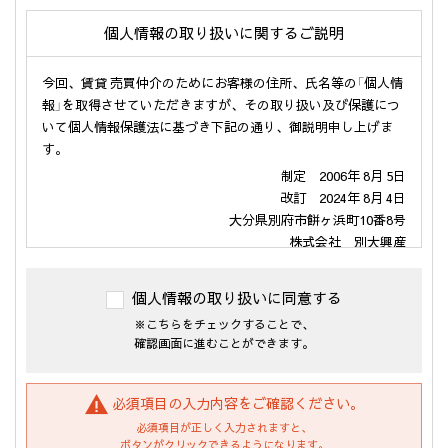
個人情報の取り扱いに関するご説明
今回、賃貸 売買仲介のためにお客様の住所、氏名等の「個人情
報」を取得させていただきますが、その取り扱い及び保護につ
いて個人情報保護法に基づき下記の通り、御説明申し上げま
す。
制定 2006年 8月 5日
改訂 2024年 8月 4日
大分県別府市餅ヶ浜町10番8号
株式会社 別大興産
代表取締役 伊勢戸 啓司
個人情報の取り扱いに同意する
１．個人情報の利用の目的
※こちらをチェックすることで、
当社が保有するお客様の個人情報は、次の目的のために利用さ
確認画面に進むことができます。
せて頂きます。
(1)・不動産の売買については「不動産物件の紹介及び付随する
売買契約の締結、仲介業務」
必須項目の入力内容をご確認ください。
・賃貸については「入居受付審査、紹介カード、結果など
必須項目が正しく入力されますと、
の連絡、賃貸借契約、保証契約、保証委託契約、管理委託
ボタンがクリックできるようになります。