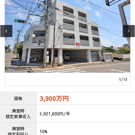
1
/
13
3,900万
円
価格
満室時
3,921,600円/年
想定家賃収入
満室時
10%
想定利回り