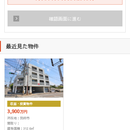
契約、それらに付随する契約の締結、仲介、履行、及び契
約管理、契約後の運営管理、アフターサービス等の実施、
解約・退去精算業務、転居後の連絡」
確認画面に進む
・企業主導型保育事業の運営のため
(2) 住宅等の管理業務を委託された場合、委託された業務を遂
行するために個人情報を利用します。
(3) 上記(1)の利用目的の達成に必要な範囲での、個人情報の第
最近見た物件
三者への提供及び第三者からの提供。
(4) 上記(1)の業務及び情報、サービスの提供のための郵便物、
電話、電子メール等による営業活動。
(5) 情報、サービスの提供については、ご本人からの申し出が
ありましたら、利用を停止致します。
(6) 個人情報保護のため、当社が以前から保有しています個人
情報の利用にあたっては、本人の同意を得たうえでご利用
させて頂きます。
(7) 防犯のための監視カメラの画像
収益・投資物件
(8) 名刺交換などで取得した取引先様の個人情報は、業務連
3,900
絡・業務依頼・業務に関連する情報提供のために使用しま
万円
す。
所在地：別府市
間取り：
(9) 入社希望者の個人情報は入社希望者への情報提供、連絡・
建物面積：312.6㎡
採用業務管理のため、入社後は従業員の人事管理の目的の