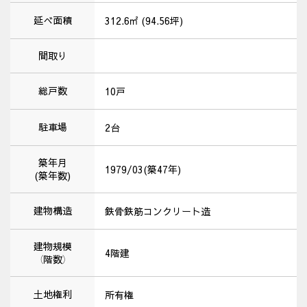
延べ面積
312.6㎡ (94.56坪)
間取り
総戸数
10戸
駐車場
2台
築年月
1979/03(築47年)
(築年数)
建物構造
鉄骨鉄筋コンクリート造
建物規模
4階建
（階数）
土地権利
所有権