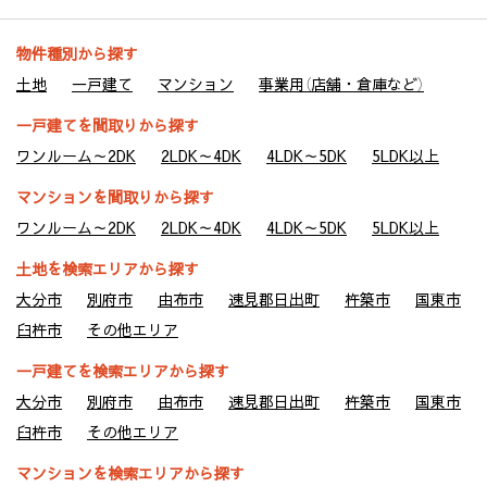
(2) 他の宅建・不動産管理業者。
(3) 建物の所有者、貸主、又は、建物所有者から委託を受けた
物件種別から探す
賃貸管理運営会社等。
土地
一戸建て
マンション
事業用（店舗・倉庫など）
(4) 賃料収納に関する大分銀行などの金融機関等
(5) 賃料債務保証に関わる家賃保証会社
一戸建てを間取りから探す
ワンルーム～2DK
2LDK～4DK
4LDK～5DK
5LDK以上
４．個人情報を共同利用する場合
当社は下記のとおりお客様の個人情報を共同利用いたします。
マンションを間取りから探す
なお、共同利用させていただくにあたっては、公正競争の確保
ワンルーム～2DK
2LDK～4DK
4LDK～5DK
5LDK以上
に十分配慮いたします。
〔共同して利用するお客様情報〕
土地を検索エリアから探す
・お客様基本情報（氏名、住所、電話番号、メールアドレス等）
大分市
別府市
由布市
速見郡日出町
杵築市
国東市
・新しく居住される物件に関する情報（所在地、賃料、設備等）
・法務局から取得する全部事項証明書
臼杵市
その他エリア
〔共同利用する者の範囲〕
一戸建てを検索エリアから探す
・株式会社マネージメント保証
・株式会社シティ開発
大分市
別府市
由布市
速見郡日出町
杵築市
国東市
〔共同利用する者の利用目的〕
臼杵市
その他エリア
・賃貸借契約に付随する保証契約及び保証委託契約並びにそれ
に関連する業務
マンションを検索エリアから探す