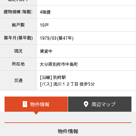
建物規模（階数）
4階建
総戸数
10戸
築年月(築年数)
1979/03(築47年)
現況
賃貸中
所在地
大分県別府市中島町
[沿線] 別府駅
交通
[バス] 流川１２丁目 徒歩5分
物件情報
周辺マップ
物件情報