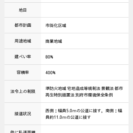
地目
都市計画
市街化区域
用途地域
商業地域
建ぺい率
80%
容積率
400%
準防火地域 宅地造成等規制法 景観法 都市
法令上の制限
再生特別措置法 別府市環境保全条例
西側：幅員5.0ｍの公道に接す，南側：幅
接道状況
員約11.0ｍの公道に接す
他に私道面積