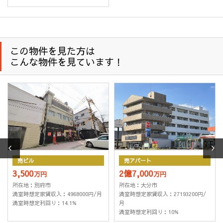
ために使用します。退職した従業員の情報は、在職中に管
理していた情報の開示等の申し出があった場合、その回答
のため利用します。
この物件を見た方は
２．個人情報の委託
こんな物件を見ています！
当社は、1項(1)～(9)の利用目的・業務を履行する為、外部業者
に委託することがあります。この場合、契約等で個人情報の安
全管理に努めます。
３．個人情報の第三者提供
当社が保有する個人情報については、上記1.の利用目的達成の
為に、不動産情報、お名前、ご住所等の所要項目に付いては、
書面、郵便物、電話、電子メール、広告媒体等により、次の第
三者に提供される場合がございます。尚、ご本人からの申し出
売ビル
売アパート
がありましたら、提供を停止致します。又、第三者への提供に
3,500
2億7,000
万円
万円
あたっては、機密保持のために必要な措置を講じます。第三者
所在地：別府市
所在地：大分市
への個人情報の提供は、停止請求ができますが、契約履行上、
満室時想定家賃収入：4968000円/月
満室時想定家賃収入：27193200円/
管理上の支障が生じることがあります。
満室時想定利回り：14.1%
月
(1) 取引の相手方となる者または見込者。あるいは取引の相手
満室時想定利回り：10%
方となるもの又は見込者から委託を受けた賃貸運営会社等。