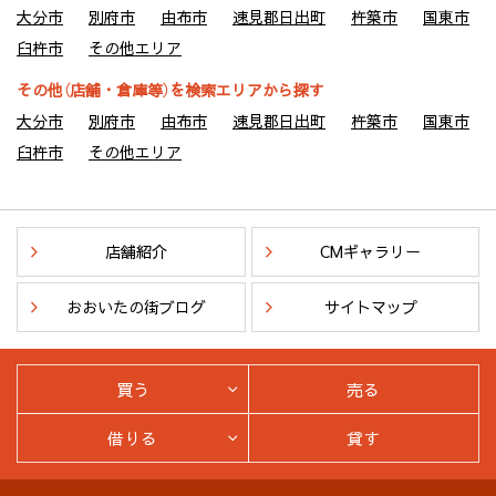
・リフォーム等のご案内
大分市
別府市
由布市
速見郡日出町
杵築市
国東市
〔上記お客様情報の管理責任者〕
臼杵市
その他エリア
・株式会社別大興産
その他（店舗・倉庫等）を検索エリアから探す
５．本人が個人情報を与えることの任意性及び当該情報を与え
大分市
別府市
由布市
速見郡日出町
杵築市
国東市
なかった場合に本人に生じる結果
臼杵市
その他エリア
取引の相手方との契約書等で個人情報を利用（1項(1)～(9)）させ
て頂きますが、個人情報を頂けない場合、契約をお断りするこ
とがあります。
店舗紹介
CMギャラリー
６．個人情報に関するお客様の権利
お客様は当社に対し、当社が保有するお客様の個人情報の開示
おおいたの街ブログ
サイトマップ
請求をすることができます。また、万が一当社の保有するお客
様の個人情報に関し誤りがあった場合には、お客様の求めによ
り訂正等をすることができます。この手続き等詳細に関して
は、下記お問い合わせ窓口にお尋ね下さい。
買う
売る
７．本人が容易に認識できない方法によって個人情報を取得す
借りる
貸す
る場合
当社は、お客様個々のニーズに合わせてウェブサイトをカスタ