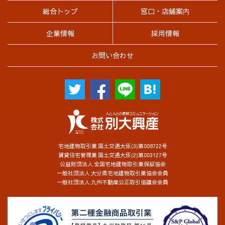
マイズしたり、ウェブサイトの内容やご提供するサービスをお
総合トップ
窓口・店舗案内
客様が、よりご満足いただけるよう改良したりするため、クッ
キー等を使用することがあります。
企業情報
採用情報
８．安全管理措置
お問い合わせ
(1) 個人情報の取り扱いに係る規程の整備
・個人情報の取得、利用、保存、提供、削除、廃棄等のすべて
の局面における取り扱い方法や従業者の役割を、各種規程に定
めています。
(2) 組織的安全管理措置
・個人情報の取り扱いに関する個人情報保護管理者を設置して
います。
・個人情報の取り扱いにおいて従業者に付与する権限、範囲を
宅地建物取引業 国土交通大臣(3)第008722号
明確にしたうえで、点検を実施し、法令違反や漏えいなどの問
賃貸住宅管理業 国土交通大臣(2)第003127号
題発生時の報告体制を整備しています。
公益財団法人 全国宅地建物取引業保証協会
・個人情報の取り扱いに関する内部監査や第三者認証監査を定
一般社団法人 大分県宅地建物取引業協会会員
期的に行い、問題点が確認された場合は是正措置を講じます。
一般社団法人 九州不動産公正取引協議会会員
(3) 人的安全管理措置
・個人情報に関する法令違反や漏えいによる影響の重大さと、
個人情報保護の必要性を理解させるため、定期的な教育を実施
しています。