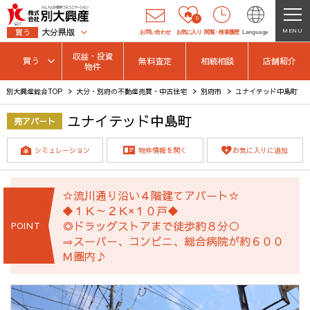
0
大分県版
MENU
買う
お問い合わせ
お気に入り
閲覧
・
検索履歴
Language
収益・投資
買う
無料査定
相続相談
店舗紹介
物件
別大興産総合TOP
大分・別府の不動産売買・中古住宅
別府市
ユナイテッド中島町
ユナイテッド中島町
売アパート
シミュレーション
物件情報を開く
お気に入りに追加
☆流川通り沿い４階建てアパート☆
◆１Ｋ～２Ｋ×１０戸◆
◎ドラッグストアまで徒歩約８分○
POINT
⇒スーパー、コンビニ、総合病院が約６００
Ｍ圏内♪