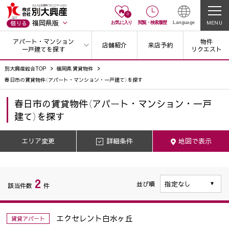
0
福岡県版
MENU
借りる
お気に入り
閲覧
・
検索履歴
Language
アパート・マンション
物件
店舗紹介
来店予約
一戸建てを探す
リクエスト
別大興産総合TOP
福岡県 賃貸物件
春日市の賃貸物件（アパート・マンション・一戸建て）を探す
春日市
の
賃貸物件（アパート・マンション・一戸
建て）を探す
エリア変更
詳細条件
地図で表示
2
並び順
該当件数
件
エクセレント白水ヶ丘
賃貸アパート