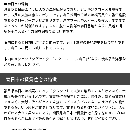
■春日市の環境
県営の春日公園には広大な芝生が広がっており、ジョギングコースも整備さ
れ、市民に人気の癒しスポットです。春日公園のそばには福岡県立の複合施設
であるクローバープラザがあります。屋内プールや大ホールを備え、さまざま
なイベントが開催されます。また、航空自衛隊の春日基地があり、県道31号
線から見えるF-1 支援戦闘機の姿は圧巻です。
市内にある春日神社が市名の由来です。768年創建の長い歴史を持つ神社であ
り、春日市市民にも親しまれています。
市内にはショッピングセンター「アクロスモール春日」があり、食料品や洋服な
どの買い物に便利です。
春日市の賃貸住宅の特徴
福岡県春日市は福岡市のベッドタウンとして人気を集めているだけでなく、住
環境も優れている土地です。賃貸物件を探すときには、物件の印象や家賃だけ
ではなく、実際に住んだときに自分のライフスタイルにあった住みやすい物件
であるかという部分が重要となります。重要となる具体的なポイントは、人そ
れぞれで大きく異なるのです。福岡県春日市で賃貸住宅を探す際には、プロの
目からあなたにおすすめの物件をご紹介しますので、ぜひご相談ください。