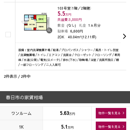
103号室
（1階／2階建）
5.5
万円
共益費:3,000
円
敷金
(なし)
礼金
1ヵ月分
駐車場
6,600円
2DK
40.04m²(12.11坪)
設備：室内洗濯機置き場 / 給湯 / プロパンガス / シャワー / 風呂・トイレ別室
/ 洗濯機置場 / トイレ / エアコン / 洗面台 / クローゼット / フローリング / 専用
庭 / 水道(公営) / 電気(公メータ) / 排水(下水) / 駐輪場 / 浴室 / 洗面所独立 / 棚
/ 一部フローリング / 二人入居可
2
件表示 /
2
件中
春日市の家賃相場
5.63
ワンルーム
物件一覧を見る
万円
5.1
1K
物件一覧を見る
万円