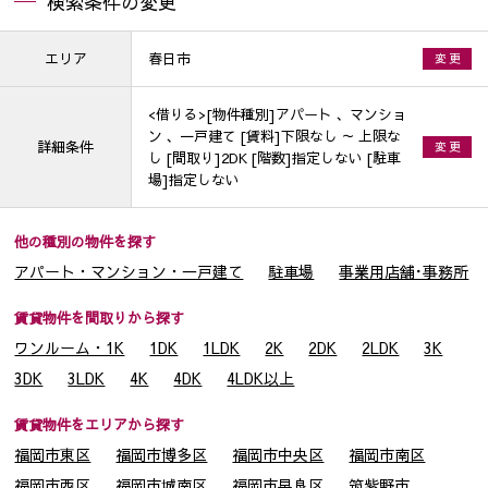
検索条件の変更
エリア
春日市
変 更
<借りる>[物件種別]アパート 、マンショ
ン 、一戸建て [賃料]下限なし ～ 上限な
詳細条件
変 更
し [間取り]2DK [階数]指定しない [駐車
場]指定しない
他の種別の物件を探す
アパート・マンション・一戸建て
駐車場
事業用店舗･事務所
賃貸物件を間取りから探す
ワンルーム・1K
1DK
1LDK
2K
2DK
2LDK
3K
3DK
3LDK
4K
4DK
4LDK以上
賃貸物件をエリアから探す
福岡市東区
福岡市博多区
福岡市中央区
福岡市南区
福岡市西区
福岡市城南区
福岡市早良区
筑紫野市