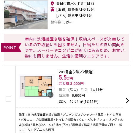
春日市白水ヶ丘3丁目72
[沿線] 博多南 徒歩15分
[バス] 調査中 徒歩1分
築年数
32年
室内に洗濯機置き場を確保！収納スペースが充実して
いるので収納にも困りません。日当たりの良い南向き
POINT
です。スーパーやコンビニが近くにあるため、お買い
物にも困りません。生活に便利なエリアです。
203号室
（2階／2階建）
5.5
万円
共益費:3,000
円
敷金
(なし)
礼金
1ヵ月分
駐車場
6,600円
2DK
40.04m²(12.11坪)
設備：室内洗濯機置き場 / 給湯 / プロパンガス / シャワー / 風呂・トイレ別室
/ バルコニー / 洗濯機置場 / トイレ / 洗面台 / クローゼット / フローリング / 水
道(公営) / 電気(公メータ) / 排水(下水) / 駐輪場 / 浴室 / 洗面所独立 / 棚 / 一部
フローリング / 二人入居可