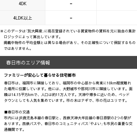
-
4DK
-
4LDK以上
※このデータは「別大興産」に現在登録されている賃貸物件の賃料を元に独自の集計
ロジックによって算出しています。
掲載中物件の平均金額とは異なる場合があり、その正確性について保証するもの
ではありません。
春日市のエリア情報
ファミリーが安心して暮らせる住宅都市
春日市は、福岡市に隣接しており、福岡市の中心部から南東に10km程度離れ
た場所に位置しています。他には、大野城市や那珂川市に隣接しています。面
積は14.15平方kmで、人口は約11万人です。天神や博多に近いため、ベッド
タウンとしても人気を集めています。市の木はナギで、市の花はユリです。
■春日市の交通
市内にはJR鹿児島本線の春日駅と、西鉄天神大牟田線の春日原駅の2つの駅が
あります。西鉄バスや、春日市のコミュニティバス「やよい」も市民の重要な交
通機関です。