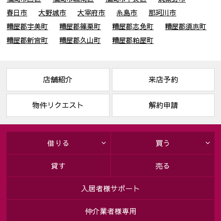
春日市
大野城市
大宰府市
糸島市
那珂川市
糟屋郡宇美町
糟屋郡篠栗町
糟屋郡志免町
糟屋郡須惠町
糟屋郡新宮町
糟屋郡久山町
糟屋郡粕屋町
店舗紹介
来店予約
物件リクエスト
解約申請
借りる
買う
貸す
売る
入居者様サポート
仲介業者様専用