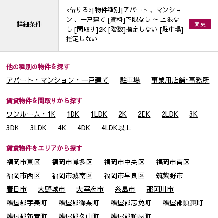
<借りる>[物件種別]アパート 、マンショ
ン 、一戸建て [賃料]下限なし ～ 上限な
詳細条件
変 更
し [間取り]2K [階数]指定しない [駐車場]
指定しない
他の種別の物件を探す
アパート・マンション・一戸建て
駐車場
事業用店舗･事務所
賃貸物件を間取りから探す
ワンルーム・1K
1DK
1LDK
2K
2DK
2LDK
3K
3DK
3LDK
4K
4DK
4LDK以上
賃貸物件をエリアから探す
福岡市東区
福岡市博多区
福岡市中央区
福岡市南区
福岡市西区
福岡市城南区
福岡市早良区
筑紫野市
春日市
大野城市
大宰府市
糸島市
那珂川市
糟屋郡宇美町
糟屋郡篠栗町
糟屋郡志免町
糟屋郡須惠町
糟屋郡新宮町
糟屋郡久山町
糟屋郡粕屋町