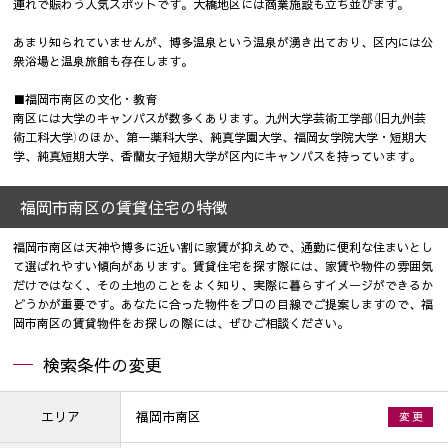
連れで賑わう人気スポットです。大橋地区には商業施設も立ち並びます。
あまり知られていませんが、博多温泉という温泉が湧き出ており、区内には公
衆浴場と温泉旅館も存在します。
■福岡市南区の文化・教育
南区には大学のキャンパスが数多くあります。九州大学芸術工学部（旧九州芸
術工科大学）のほか、第一薬科大学、純真学園大学、福岡女学院大学・短期大
学、純真短期大学、香蘭女子短期大学が区内にキャンパスを持っています。
福岡市南区の賃貸住宅の特徴
福岡市南区は天神や博多に近い割に家賃が抑えめで、通勤に便利な住まいとし
て選ばれやすい傾向があります。賃貸住宅を探す際には、家賃や物件の雰囲気
だけではなく、その土地のことをよく知り、実際に暮らすイメージができるか
どうかが重要です。あなたに合った物件をプロの目線でご提案しますので、福
岡市南区の賃貸物件をお探しの際には、ぜひご相談ください。
検索条件の変更
エリア
福岡市南区
変 更