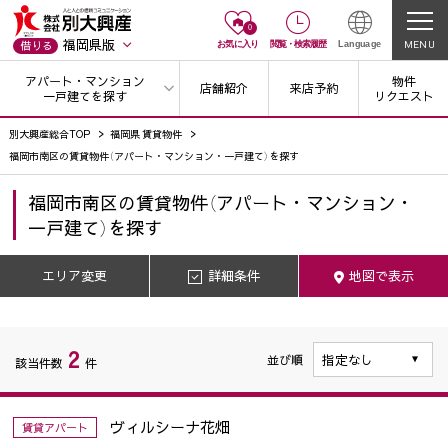
0
福岡県版
MENU
借りる
お気に入り
閲覧
・
検索履歴
Language
アパート・マンション
物件
店舗紹介
来店予約
一戸建てを探す
リクエスト
別大興産総合TOP
福岡県 賃貸物件
福岡市南区の賃貸物件（アパート・マンション・一戸建て）を探す
福岡市南区
の
賃貸物件（アパート・マンション・
一戸建て）を探す
エリア変更
詳細条件
地図で表示
2
並び順
該当件数
件
ヴィルシーナ花畑
賃貸アパート