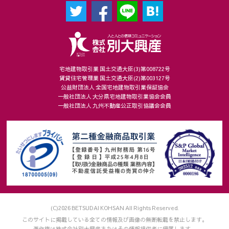
宅地建物取引業 国土交通大臣(3)第008722号
賃貸住宅管理業 国土交通大臣(2)第003127号
公益財団法人 全国宅地建物取引業保証協会
一般社団法人 大分県宅地建物取引業協会会員
一般社団法人 九州不動産公正取引協議会会員
(C)2026 BETSUDAI KOHSAN All Rights Reserved.
このサイトに掲載している全ての情報及び画像の無断転載を禁止します。
著作権は株式会社別大興産またはその情報提供者に帰属します。