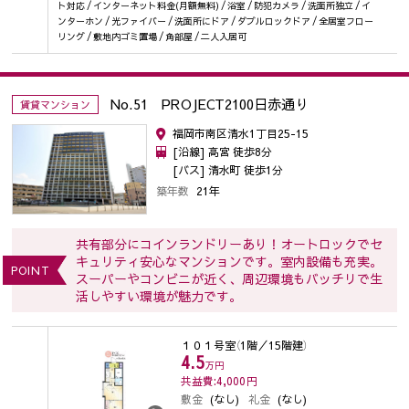
ト対応 / インターネット料金(月額無料) / 浴室 / 防犯カメラ / 洗面所独立 / イ
ンターホン / 光ファイバー / 洗面所にドア / ダブルロックドア / 全居室フロー
リング / 敷地内ゴミ置場 / 角部屋 / 二人入居可
No.51 PROJECT2100日赤通り
賃貸マンション
福岡市南区清水1丁目25-15
[沿線] 高宮 徒歩8分
[バス] 清水町 徒歩1分
築年数
21年
共有部分にコインランドリーあり！オートロックでセ
キュリティ安心なマンションです。室内設備も充実。
POINT
スーパーやコンビニが近く、周辺環境もバッチリで生
活しやすい環境が魅力です。
１０１号室
（1階／15階建）
4.5
万円
共益費:4,000
円
敷金
(なし)
礼金
(なし)