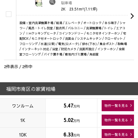
駐車場
2K
23.51m²(7.11坪)
設備：室内洗濯機置き場 / 給湯 / エレベータ / オートロック / ＢＳ端子 / シャ
ワー / 風呂・トイレ別室 / 脱衣所 / バルコニー / 洗濯機置場 / トイレ / エアコ
ン / ＩＨクッキングヒータ / コインランドリー / モニタ付きインターホン / 宅
配BOX / モニタ付オートロック / 洗面台 / システムキッチン / クローゼット /
フローリング / 水道(公営) / 電気(公メータ) / 排水(下水) / 集合ポスト / 駐輪場
/ インターネット対応 / 浴室 / 防犯カメラ / 洗面所独立 / インターホン / 全居
室フローリング / バイク置き場 / 敷地内ゴミ置場 / 角部屋
2
件表示 /
2
件中
福岡市南区の家賃相場
5.47
ワンルーム
物件一覧を見る
万円
5.02
1K
物件一覧を見る
万円
6.33
1DK
物件一覧を見る
万円