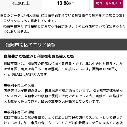
13.88
4LDK以上
物件一覧を見る
万円
※このデータは「別大興産」に現在登録されている賃貸物件の賃料を元に独自の集計
ロジックによって算出しています。
掲載中物件の平均金額とは異なる場合があり、その正確性について保証するもの
ではありません。
福岡市南区のエリア情報
自然豊かな街並みと利便性を兼ね備えた街
福岡市南区は、福岡市の南部に位置する行政区です。北は中央区と博多区、左
は城南区、南東は春日市、南は那珂川市に接しています。面積は30.98平方
km、総人口は約27万人です。
■福岡市南区の交通
西鉄天神大牟田線のほか、JR鹿児島本線が通っています。福岡都市高速も通っ
ているので、自動車での移動で便利に活用できるでしょう。西鉄バスの路線バ
スも数多く通っており、区民の重要な交通機関となっています。
■福岡市南区の環境
福岡市南区は自然が豊富で、とくに油山は市民の憩いのスポットとして親しま
れています。油山市民の森、もーもーらんど油山牧場は、休日には多くの家族