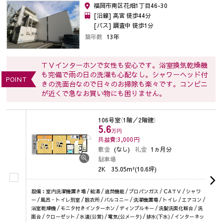
福岡市南区花畑1丁目46-30
[沿線] 高宮 徒歩44分
[バス] 調査中 徒歩1分
築年数
13年
ＴＶインターホンで女性も安心です。浴室換気乾燥機
も完備で雨の日の洗濯も心配なし。シャワーヘッド付
POINT
きの洗面台なので日々のお掃除も楽々です。コンビニ
が近くで急なお買い物にも困りません。
106号室
（1階／2階建）
5.6
万円
共益費:3,000
円
敷金
(なし)
礼金
1ヵ月分
駐車場
2K
35.05m²(10.6坪)
設備：室内洗濯機置き場 / 給湯 / 追焚機能 / プロパンガス / ＣAＴＶ / シャワ
ー / 風呂・トイレ別室 / 脱衣所 / バルコニー / 洗濯機置場 / トイレ / エアコン /
浴室乾燥機 / モニタ付きインターホン / ディンプルキー / 洗髪洗面化粧台 / 洗
面台 / クローゼット / 水道(公営) / 電気(公メータ) / 排水(下水) / インターネッ