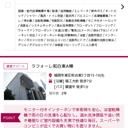
設備：室内洗濯機置き場 / 給湯 / 追焚機能 / エレベータ / 都市ガス / オートロ
ック / シャワー / 風呂・トイレ別室 / 脱衣所 / バルコニー / 洗濯機置場 / トイ
レ / 浄水器 / 浴室乾燥機 / 宅配BOX / 食器洗浄乾燥機 / モニタ付オートロック
/ 洗面台 / システムキッチン / 温水洗浄便座 / クローゼット / フローリング /
ウォークインクローゼット / 水道(公営) / 電気(公メータ) / 排水(下水) / インタ
ーネット対応 / インターネット料金(月額無料) / 浴室 / 洗面所独立 / インター
ホン / ガスコンロ付 / ３口以上コンロ / 洗面所にドア / 三面鏡付洗面化粧台 /
グリル / ダブルロックドア / 全居室フローリング / 二人入居可
ラフォーレ和白東A棟
賃貸アパート
福岡市東区和白東5丁目15-10(9)
[沿線] 福工大前 徒歩7分
[バス] 調査中 徒歩1分
築年数
2年
モニター付きインターホンで来客時も安心。浴室乾燥
機で雨の日の洗濯も心配なし。温水洗浄便座や追い焚
POINT
き機能など室内設備も充実で快適な毎日。スーパーや
コンビニが近くでお買い物にも困りません。