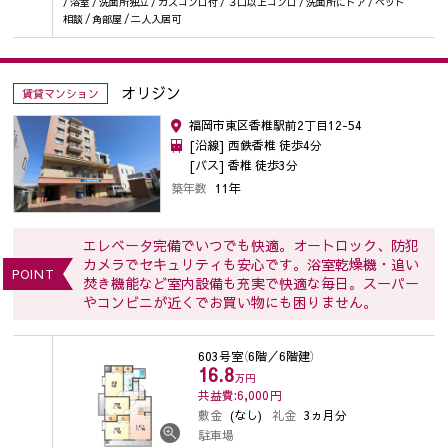
/ 浴室 / 洗面所独立 / ガスコンロ付 / ３口以上コンロ / 洗面所にドア / ペット
相談 / 角部屋 / 二人入居可
オリジン
賃貸マンション
福岡市東区香椎駅前2丁目12-54
[沿線] 西鉄香椎 徒歩4分
[バス] 香椎 徒歩3分
築年数
11年
エレベータ完備でいつでも快適。オートロック、防犯
カメラでセキュリティも安心です。浴室乾燥機・追い
POINT
焚き機能など室内設備も充実で快適な毎日。スーパー
やコンビニが近くでお買い物にも困りません。
603号室
（6階／6階建）
16.8
万円
共益費:6,000
円
敷金
(なし)
礼金
3ヵ月分
駐車場