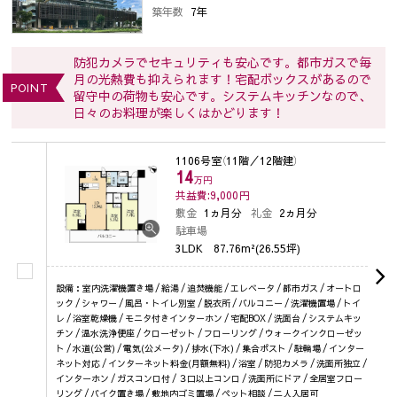
築年数
7年
防犯カメラでセキュリティも安心です。都市ガスで毎
月の光熱費も抑えられます！宅配ボックスがあるので
POINT
留守中の荷物も安心です。システムキッチンなので、
日々のお料理が楽しくはかどります！
1106号室
（11階／12階建）
14
万円
共益費:9,000
円
敷金
1ヵ月分
礼金
2ヵ月分
駐車場
3LDK
87.76m²(26.55坪)
設備：室内洗濯機置き場 / 給湯 / 追焚機能 / エレベータ / 都市ガス / オートロ
ック / シャワー / 風呂・トイレ別室 / 脱衣所 / バルコニー / 洗濯機置場 / トイ
レ / 浴室乾燥機 / モニタ付きインターホン / 宅配BOX / 洗面台 / システムキッ
チン / 温水洗浄便座 / クローゼット / フローリング / ウォークインクローゼッ
ト / 水道(公営) / 電気(公メータ) / 排水(下水) / 集合ポスト / 駐輪場 / インター
ネット対応 / インターネット料金(月額無料) / 浴室 / 防犯カメラ / 洗面所独立 /
インターホン / ガスコンロ付 / ３口以上コンロ / 洗面所にドア / 全居室フロー
リング / バイク置き場 / 敷地内ゴミ置場 / ペット相談 / 二人入居可