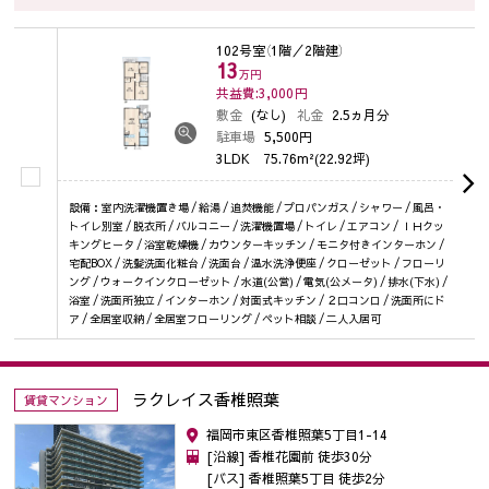
102号室
（1階／2階建）
13
万円
共益費:3,000
円
敷金
(なし)
礼金
2.5ヵ月分
駐車場
5,500円
3LDK
75.76m²(22.92坪)
設備：室内洗濯機置き場 / 給湯 / 追焚機能 / プロパンガス / シャワー / 風呂・
トイレ別室 / 脱衣所 / バルコニー / 洗濯機置場 / トイレ / エアコン / ＩＨクッ
キングヒータ / 浴室乾燥機 / カウンターキッチン / モニタ付きインターホン /
宅配BOX / 洗髪洗面化粧台 / 洗面台 / 温水洗浄便座 / クローゼット / フローリ
ング / ウォークインクローゼット / 水道(公営) / 電気(公メータ) / 排水(下水) /
浴室 / 洗面所独立 / インターホン / 対面式キッチン / ２口コンロ / 洗面所にド
ア / 全居室収納 / 全居室フローリング / ペット相談 / 二人入居可
ラクレイス香椎照葉
賃貸マンション
福岡市東区香椎照葉5丁目1-14
[沿線] 香椎花園前 徒歩30分
[バス] 香椎照葉5丁目 徒歩2分