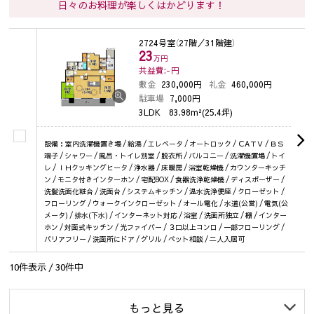
日々のお料理が楽しくはかどります！
2724号室
（27階／31階建）
23
万円
共益費:-
円
敷金
230,000円
礼金
460,000円
駐車場
7,000円
3LDK
83.98m²(25.4坪)
設備：室内洗濯機置き場 / 給湯 / エレベータ / オートロック / ＣAＴＶ / ＢＳ
端子 / シャワー / 風呂・トイレ別室 / 脱衣所 / バルコニー / 洗濯機置場 / トイ
レ / ＩＨクッキングヒータ / 浄水器 / 床暖房 / 浴室乾燥機 / カウンターキッチ
ン / モニタ付きインターホン / 宅配BOX / 食器洗浄乾燥機 / ディスポーザー /
洗髪洗面化粧台 / 洗面台 / システムキッチン / 温水洗浄便座 / クローゼット /
フローリング / ウォークインクローゼット / オール電化 / 水道(公営) / 電気(公
メータ) / 排水(下水) / インターネット対応 / 浴室 / 洗面所独立 / 棚 / インター
ホン / 対面式キッチン / 光ファイバー / ３口以上コンロ / 一部フローリング /
バリアフリー / 洗面所にドア / グリル / ペット相談 / 二人入居可
10
件表示 /
30
件中
もっと見る