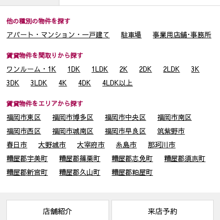
他の種別の物件を探す
アパート・マンション・一戸建て
駐車場
事業用店舗･事務所
賃貸物件を間取りから探す
ワンルーム・1K
1DK
1LDK
2K
2DK
2LDK
3K
3DK
3LDK
4K
4DK
4LDK以上
賃貸物件をエリアから探す
福岡市東区
福岡市博多区
福岡市中央区
福岡市南区
福岡市西区
福岡市城南区
福岡市早良区
筑紫野市
春日市
大野城市
大宰府市
糸島市
那珂川市
糟屋郡宇美町
糟屋郡篠栗町
糟屋郡志免町
糟屋郡須惠町
糟屋郡新宮町
糟屋郡久山町
糟屋郡粕屋町
店舗紹介
来店予約