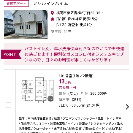
シャルマンハイム
賃貸アパート
福岡市東区香椎2丁目20-39-1
[沿線] 香椎神宮 徒歩15分
[バス] 調査中 徒歩1分
築年数
11年
バストイレ別、温水洗浄便座付きなのでいつでも快適
に過ごせます！便利なガスコンロ付きシステムキッチ
POINT
ンなので、日々のお料理が楽しくはかどります！
101号室
（1階／2階建）
13
万円
共益費:-
円
敷金
(なし)
礼金
260,000円
駐車場
(無料)
3LDK
69.55m²(21.04坪)
設備：室内洗濯機置き場 / 給湯 / プロパンガス / シャワー / 風呂・トイレ別室
/ 脱衣所 / バルコニー / 洗濯機置場 / トイレ / 洗面台 / システムキッチン / 温水
洗浄便座 / クローゼット / 床下収納 / 水道(公営) / 電気(公メータ) / 排水(下水)