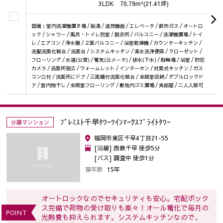
3LDK
70.79m²(21.41坪)
設備：室内洗濯機置き場 / 給湯 / 追焚機能 / エレベータ / 都市ガス / オートロ
ック / シャワー / 風呂・トイレ別室 / 脱衣所 / バルコニー / 洗濯機置場 / トイ
レ / エアコン / 浄水器 / ２面バルコニー / 浴室乾燥機 / カウンターキッチン /
洗髪洗面化粧台 / 洗面台 / システムキッチン / 温水洗浄便座 / クローゼット /
フローリング / 水道(公営) / 電気(公メータ) / 排水(下水) / 駐輪場 / 浴室 / 防犯
カメラ / 洗面所独立 / ウォームレット / インターホン / 対面式キッチン / ガス
コンロ付 / 洗面所にドア / 三面鏡付洗面化粧台 / 全居室収納 / ダブルロックド
ア / 室内物干し / 全居室フローリング / 敷地内ゴミ置場 / 角部屋 / 二人入居可
ﾌﾟﾚﾐｽﾄ千早ﾀﾜｰﾂｲﾝﾏｰｸｽﾌﾞﾗｲﾄﾀﾜｰ
分譲マンション
福岡市東区千早4丁目21-55
[沿線] 西鉄千早 徒歩5分
[バス] 調査中 徒歩1分
築年数
15年
オートロックなのでセキュリティも安心。宅配ボック
ス完備で荷物の受け取りも楽々！オール電化で毎月の
POINT
光熱費も抑えられます。システムキッチンなので、