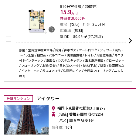
810号室
（8階／20階建）
15.9
万円
共益費:8,000
円
敷金
(なし)
礼金
2ヵ月分
駐車場
(無料)
3LDK
90.02m²(27.23坪)
設備：室内洗濯機置き場 / 給湯 / 都市ガス / オートロック / シャワー / 風呂・
トイレ別室 / 脱衣所 / バルコニー / 洗濯機置場 / トイレ / 浴室乾燥機 / モニタ
付きインターホン / 洗面台 / システムキッチン / 温水洗浄便座 / クローゼット
/ フローリング / 水道(公営) / 電気(公メータ) / 排水(下水) / 浴室 / 洗面所独立
/ インターホン / ガスコンロ付 / 洗面所にドア / 全居室フローリング / 二人入
居可
アイタワー
分譲マンション
福岡市東区香椎照葉3丁目2-7
[沿線] 香椎花園前 徒歩22分
[バス] 調査中 徒歩1分
築年数
10年