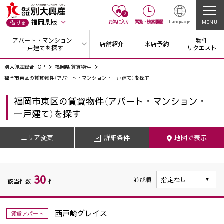
0
福岡県版
MENU
借りる
お気に入り
閲覧
・
検索履歴
Language
アパート・マンション
物件
店舗紹介
来店予約
一戸建てを探す
リクエスト
別大興産総合TOP
福岡県 賃貸物件
福岡市東区の賃貸物件（アパート・マンション・一戸建て）を探す
福岡市東区
の
賃貸物件（アパート・マンション・
一戸建て）を探す
エリア変更
詳細条件
地図で表示
30
並び順
該当件数
件
西戸崎グレイス
賃貸アパート