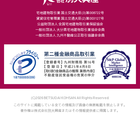
宅地建物取引業 国土交通大臣(3)第008722号
賃貸住宅管理業 国土交通大臣(2)第003127号
公益財団法人 全国宅地建物取引業保証協会
一般社団法人 大分県宅地建物取引業協会会員
一般社団法人 九州不動産公正取引協議会会員
(C)2026 BETSUDAI KOHSAN All Rights Reserved.
このサイトに掲載している全ての情報及び画像の無断転載を禁止します。
著作権は株式会社別大興産またはその情報提供者に帰属します。