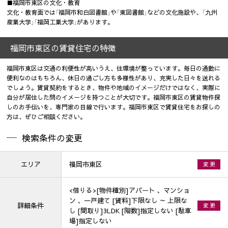
■福岡市東区の文化・教育
文化・教育面では「福岡市和白図書館」や「東図書館」などの文化施設や、「九州
産業大学」「福岡工業大学」があります。
福岡市東区の賃貸住宅の特徴
福岡市東区は交通の利便性が高いうえ、住環境が整っています。毎日の通勤に
便利なのはもちろん、休日の過ごし方も多様性があり、充実した日々を送れる
でしょう。賃貸契約をするとき、物件や地域のイメージだけではなく、実際に
自分が居住した問のイメージを持つことが大切です。福岡市東区の賃貸物件探
しのお手伝いを、専門家の目線で行います。福岡市東区で賃貸住宅をお探しの
方は、ぜひご相談ください。
検索条件の変更
エリア
福岡市東区
変 更
<借りる>[物件種別]アパート 、マンショ
ン 、一戸建て [賃料]下限なし ～ 上限な
詳細条件
変 更
し [間取り]3LDK [階数]指定しない [駐車
場]指定しない