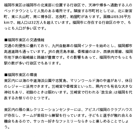
福岡市東区は福岡市の北東部に位置する行政区で、天神や博多へ通勤する人の
ベッドタウンとして人気のある場所です。隣接する市町村としては、北に新宮
町、東に久山町、南に博多区、志免町、粕屋町があります。面積は69.36平方
kmで、総人口は32万人を超えています。福岡市に存在する行政区の中で、も
っとも人口が多い区です。
■福岡市東区の交通情報
交通の利便性に優れており、九州自動車の福岡インターを始めとし、福岡都市
高速道路も通っています。JRの鹿児島本線、香椎線のほか、西鉄貝塚線、福岡
市地下鉄の箱崎線と路線が豊富です。その影響もあって、福岡市内でもっとも
駅の数が多い行政区でもあります。
■福岡市東区の環境
東区内には海の中道海浜公園や志賀島、マリンワールド海の中道があり、休日
のレジャーに活用できます。筥崎宮や香椎宮といった、県内でも有名な大きな
神社もあり、初詣のときは賑わいます。筥崎宮で行われる「放生会」は福岡を代
表するお祭りのひとつです。
東区内の雁の巣レクリエーションセンターには、アビスパ福岡のクラブハウス
が存在し、チームが普段から練習を行っています。子どもと選手が触れ合える
機会もあるので、サッカー好きなファミリーならきっと楽しめることでしょ
う。