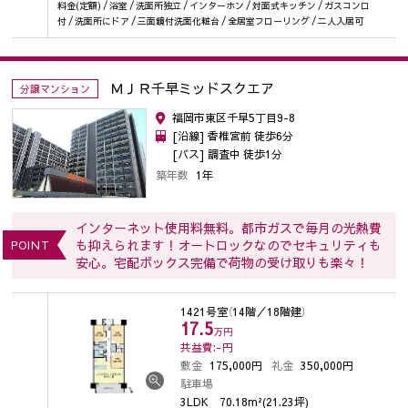
料金(定額) / 浴室 / 洗面所独立 / インターホン / 対面式キッチン / ガスコンロ
付 / 洗面所にドア / 三面鏡付洗面化粧台 / 全居室フローリング / 二人入居可
ＭＪＲ千早ミッドスクエア
分譲マンション
福岡市東区千早5丁目9-8
[沿線] 香椎宮前 徒歩6分
[バス] 調査中 徒歩1分
築年数
1年
インターネット使用料無料。都市ガスで毎月の光熱費
も抑えられます！オートロックなのでセキュリティも
POINT
安心。宅配ボックス完備で荷物の受け取りも楽々！
1421号室
（14階／18階建）
17.5
万円
共益費:-
円
敷金
175,000円
礼金
350,000円
駐車場
3LDK
70.18m²(21.23坪)