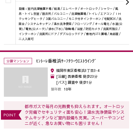
設備：室内洗濯機置き場 / 給湯 / エレベータ / オートロック / シャワー / 風
呂・トイレ別室 / 脱衣所 / バルコニー / 洗濯機置場 / トイレ / エアコン / ＩＨ
クッキングヒータ / ３面バルコニー / モニタ付きインターホン / 宅配BOX / 洗
面台 / システムキッチン / 温水洗浄便座 / フローリング / オール電化 / 水道(公
営) / 電気(公メータ) / 排水(下水) / 駐輪場 / 浴室 / 防犯カメラ / 洗面所独立 /
インターホン / 洗面所にドア / ダブルロックドア / 敷地内ゴミ置場 / 角部屋 /
二人入居可
ﾓﾝﾄｰﾚ香椎浜ｻｰﾌﾀﾜｰｳｴｽﾄｳｲﾝｸﾞ
分譲マンション
福岡市東区香椎浜3丁目3-4
[沿線] 西鉄香椎 徒歩23分
[バス] 調査中 徒歩1分
築年数
10年
都市ガスで毎月の光熱費も抑えられます。オートロッ
ク完備でセキュリティ面も安心！温水洗浄便座やシス
POINT
テムキッチンなど室内設備も充実。スーパーやコンビ
ニが近く、急なお買い物にも困りません！