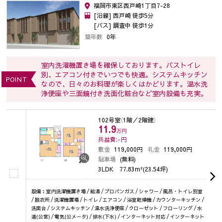
福岡市東区西戸崎1丁目7-28
[沿線] 西戸崎 徒歩5分
[バス] 調査中 徒歩1分
築年数
0年
室内洗濯機置き場を確保しております。バストイレ
別、エアコン付きでいつでも快適。システムキッチン
POINT
なので、日々のお料理が楽しくはかどります。温水洗
浄便座や三面鏡付き洗面化粧台など室内設備も充実。
102号室
（1階／2階建）
11.9
万円
共益費:-
円
敷金
119,000円
礼金
119,000円
駐車場
(無料)
3LDK
77.83m²(23.54坪)
設備：室内洗濯機置き場 / 給湯 / プロパンガス / シャワー / 風呂・トイレ別室
/ 脱衣所 / 洗濯機置場 / トイレ / エアコン / 浴室乾燥機 / カウンターキッチン /
洗面台 / システムキッチン / 温水洗浄便座 / クローゼット / フローリング / 水
道(公営) / 電気(公メータ) / 排水(下水) / インターネット対応 / インターネット