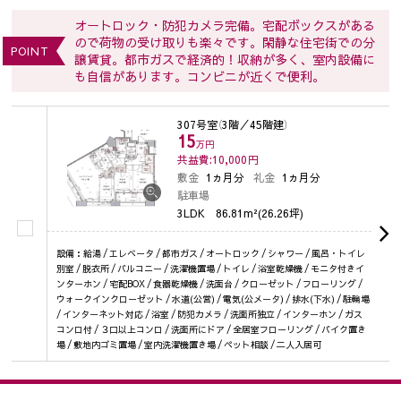
オートロック・防犯カメラ完備。宅配ボックスがある
ので荷物の受け取りも楽々です。閑静な住宅街での分
POINT
譲賃貸。都市ガスで経済的！収納が多く、室内設備に
も自信があります。コンビニが近くで便利。
307号室
（3階／45階建）
15
万円
共益費:10,000
円
敷金
1ヵ月分
礼金
1ヵ月分
駐車場
3LDK
86.81m²(26.26坪)
設備：給湯 / エレベータ / 都市ガス / オートロック / シャワー / 風呂・トイレ
別室 / 脱衣所 / バルコニー / 洗濯機置場 / トイレ / 浴室乾燥機 / モニタ付きイ
ンターホン / 宅配BOX / 食器乾燥機 / 洗面台 / クローゼット / フローリング /
ウォークインクローゼット / 水道(公営) / 電気(公メータ) / 排水(下水) / 駐輪場
/ インターネット対応 / 浴室 / 防犯カメラ / 洗面所独立 / インターホン / ガス
コンロ付 / ３口以上コンロ / 洗面所にドア / 全居室フローリング / バイク置き
場 / 敷地内ゴミ置場 / 室内洗濯機置き場 / ペット相談 / 二人入居可