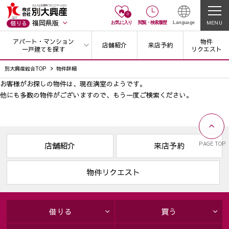
0
福岡県版
MENU
借りる
お気に入り
閲覧
・
検索履歴
Language
アパート・マンション
物件
店舗紹介
来店予約
一戸建てを探す
リクエスト
別大興産総合TOP
物件詳細
お客様がお探しの物件は、現在満室のようです。
他にも多数の物件がございますので、
もう一度ご検索ください。
PAGE TOP
店舗紹介
来店予約
物件リクエスト
借りる
買う