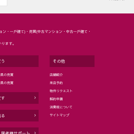
ョン・⼀⼾建て)・売買(中古マンション・中古⼀⼾建て・
いります。
買う
その他
岡県の売買
店舗紹介
分県の売買
来店予約
物件リクエスト
貸す
解約申請
消費税について
サイトマップ
売る
入居者様サポート