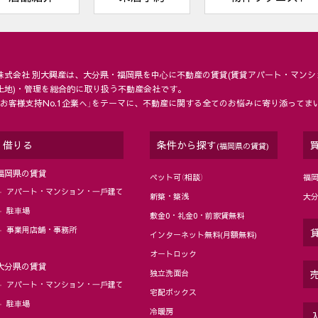
株式会社 別大興産は、大分県・福岡県を中⼼に不動産の賃貸(賃貸アパート・マンシ
土地)・管理を総合的に取り扱う不動産会社です。
「お客様支持No.1企業へ」をテーマに、不動産に関する全てのお悩みに寄り添ってま
借りる
条件から探す
(福岡県の賃貸)
福岡県の賃貸
ペット可（相談）
福
アパート・マンション・⼀⼾建て
新築・築浅
大
駐⾞場
敷金0・礼金0・前家賃無料
事業用店舗・事務所
インターネット無料(月額無料)
オートロック
大分県の賃貸
独立洗面台
アパート・マンション・⼀⼾建て
宅配ボックス
駐⾞場
冷暖房