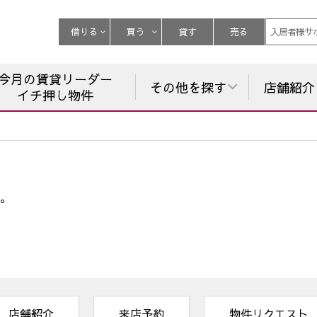
借りる
買う
貸す
売る
入居者様サ
今月の賃貸リーダー
その他を探す
店舗紹介
イチ押し物件
。
店舗紹介
来店予約
物件リクエスト