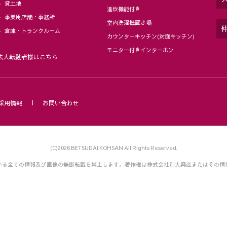
貸土地
追炊機能付き
事業用店舗・事務所
室内洗濯機置き場
倉庫・トランクルーム
カウンターキッチン(対面キッチン)
モニター付きインターホン
法人転勤者様はこちら
採用情報
お問い合わせ
(C)2026 BETSUDAI KOHSAN All Rights Reserved.
いる全ての情報及び画像の無断転載を禁止します。
著作権は株式会社別大興産またはその情