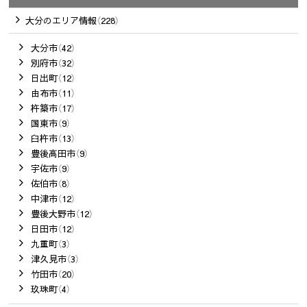
大分のエリア情報（228）
大分市（42）
別府市（32）
日出町（12）
由布市（11）
杵築市（17）
国東市（9）
臼杵市（13）
豊後高田市（9）
宇佐市（9）
佐伯市（8）
中津市（12）
豊後大野市（12）
日田市（12）
九重町（3）
津久見市（3）
竹田市（20）
玖珠町（4）