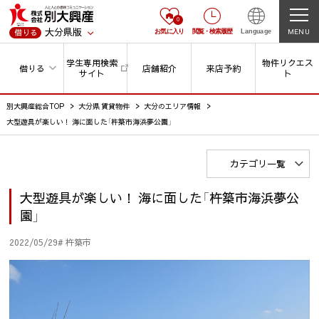
0
大分県版
MENU
借りる
お気に入り
閲覧
・
検索履歴
Language
学生専用検索
物件リクエス
借りる
店舗紹介
来店予約
サイト
ト
別大興産総合TOP
大分県 賃貸物件
大分のエリア情報
大型遊具が楽しい！ 海に面した「杵築市海浜夢公園」
カテゴリ一覧
大型遊具が楽しい！ 海に面した「杵築市海浜夢公
園」
2022/05/29
# 杵築市