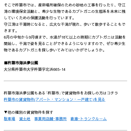
そこで杵築市では、産卵場所確保のための砂地の工事を行ったり、守江
湾の環境保全活動と、希少な生物であるカブトガニの生態系を未来に残
していくための保護活動を行っています。
守江湾は干潮時になると、広大な干潟が現れ、歩いて散歩することもで
きます。
6月の中旬から9月頃まで、水温が18℃以上の時期にカブトガニは活動を
開始し、干潟で姿を見ることができるようになりますので、ぜひ希少生
物であるカブトガニを探し歩いてみてはいかがでしょうか。
■
杵築市海浜夢公園
大分県杵築市大字杵築字北浜665-14
杵築市海浜夢公園もある「杵築市」で賃貸物件をお探しの方はコチラ
杵築市の賃貸物件(アパート・マンション・一戸建て)を見る
▼他の種別の賃貸物件を探す
駐車場
貸土地
事業用店舗･事務所
倉庫･トランクルーム