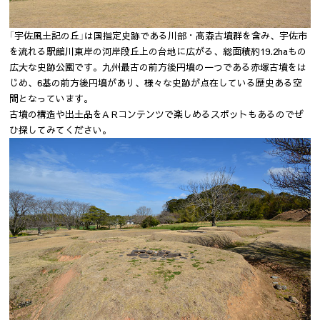
「宇佐風土記の丘」は国指定史跡である川部・高森古墳群を含み、宇佐市
を流れる駅館川東岸の河岸段丘上の台地に広がる、総面積約19.2haもの
広大な史跡公園です。九州最古の前方後円墳の一つである赤塚古墳をは
じめ、6基の前方後円墳があり、様々な史跡が点在している歴史ある空
間となっています。
古墳の構造や出土品をA Rコンテンツで楽しめるスポットもあるのでぜ
ひ探してみてください。