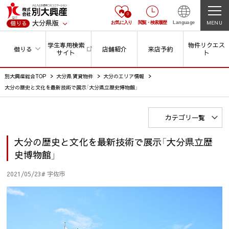
0
大分県版
MENU
借りる
お気に入り
閲覧
・
検索履歴
Language
学生専用検索
物件リクエス
借りる
店舗紹介
来店予約
サイト
ト
別大興産総合TOP
大分県 賃貸物件
大分のエリア情報
大分の歴史と文化を最新技術で展示「大分県立歴史博物館」
カテゴリ一覧
大分の歴史と文化を最新技術で展示「大分県立歴
史博物館」
2021/05/23
# 宇佐市