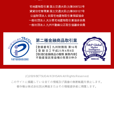
宅地建物取引業 国土交通大臣(3)第008722号
賃貸住宅管理業 国土交通大臣(2)第003127号
公益財団法人 全国宅地建物取引業保証協会
一般社団法人 大分県宅地建物取引業協会会員
一般社団法人 九州不動産公正取引協議会会員
(C)2026 BETSUDAI KOHSAN All Rights Reserved.
このサイトに掲載している全ての情報及び画像の無断転載を禁止します。
著作権は株式会社別大興産またはその情報提供者に帰属します。