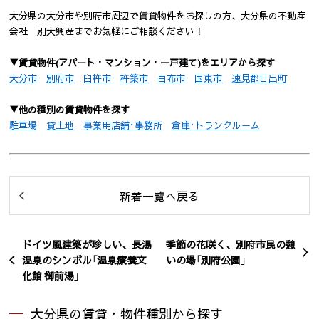
大分県の大分市や別府市周辺で賃貸物件をお探しの方、大分県の不動産
会社 別大興産までお気軽にご相談ください！
▼賃貸物件(アパート・マンション・一戸建て)をエリアから探す
大分市
別府市
臼杵市
杵築市
由布市
国東市
速見郡日出町
▼他の種別の賃貸物件を探す
駐車場
貸土地
事業用店舗･事務所
倉庫･トランクルーム
新着一覧へ戻る
ドイツ風建築が珍しい、長湯
季節の花咲く、別府市民の憩
温泉のシンボル「温泉療養文
いの場「別府公園」
化館 御前湯」
大分県の賃貸・物件種別から探す