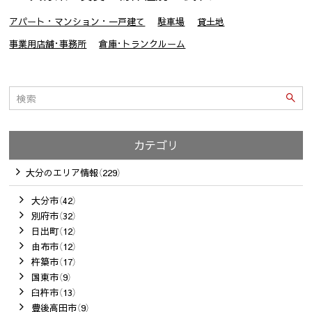
アパート・マンション・一戸建て
駐車場
貸土地
事業用店舗･事務所
倉庫･トランクルーム
カテゴリ
大分のエリア情報（229）
大分市（42）
別府市（32）
日出町（12）
由布市（12）
杵築市（17）
国東市（9）
臼杵市（13）
豊後高田市（9）