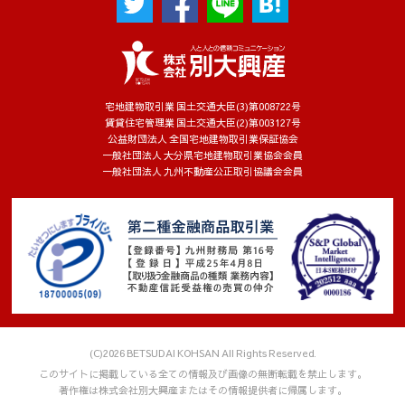
宅地建物取引業 国土交通大臣(3)第008722号
賃貸住宅管理業 国土交通大臣(2)第003127号
公益財団法人 全国宅地建物取引業保証協会
一般社団法人 大分県宅地建物取引業協会会員
一般社団法人 九州不動産公正取引協議会会員
(C)2026 BETSUDAI KOHSAN All Rights Reserved.
このサイトに掲載している全ての情報及び画像の無断転載を禁止します。
著作権は株式会社別大興産またはその情報提供者に帰属します。