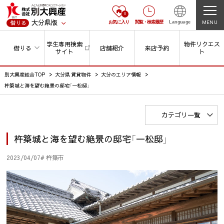
0
大分県版
MENU
借りる
お気に入り
閲覧
・
検索履歴
Language
学生専用検索
物件リクエス
借りる
店舗紹介
来店予約
サイト
ト
別大興産総合TOP
大分県 賃貸物件
大分のエリア情報
杵築城と海を望む絶景の邸宅「一松邸」
カテゴリ一覧
杵築城と海を望む絶景の邸宅「一松邸」
2023/04/07
# 杵築市