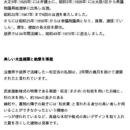
大正9年（1920年）には弁護士に、昭和3年（1928年）には大阪1区から衆議
院議員総選挙に出馬し当選。
昭和22年（1947年）まで8回の当選を果たしました。
さらには昭和25年（1950年）からは参議院議員となり、国務、逓信（てい
しん）、厚生、建設の各大臣を歴任。
政界では34年間活躍し、昭和48年（1973年）に逝去しました。
美しい木造建築と絶景を堪能
法曹界や政界で活躍した一松定吉の私邸は、2年間の歳月を掛けて建築
されたと言われています。
武家屋敷様式の特徴である無節・柾目（まさめ）の松坂を用いたお縁と、
杉の木を用い、約10mの長さのある
縁桁や、書院の障子の組子には「松皮菱」と言われる身分の高い者しか用
いることができなかったという模様の
一つが使われているなど、高級な木材や格式の高いデザインを取り入れ
た贅を尽くした建物は見事です。