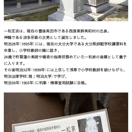
一松定吉は、現在の豊後高田市である西国東群美和村の出身。
神職である波多宗直の次男として誕生しました。
明治28年（1895年）には、現在の大分大学である大分県師範学校講習科を
卒業し、小学校教師の職に就き、
24歳で杵築藩の剣術や槍術の指南役務めていた一松家の後継として養子
に入ります。
その後明治32年（1899年）には上京して浅草で小学校教師を続けながら、
明治法律学校（現：明治大学）で学び、
明治36年（1903年）に判事・検事登用試験に合格。