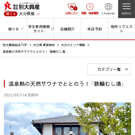
0
大分県版
MENU
借りる
お気に入り
閲覧
・
検索履歴
Language
学生専用検索
物件リクエス
借りる
店舗紹介
来店予約
サイト
ト
別大興産総合TOP
大分県 賃貸物件
大分のエリア情報
温泉熱の天然サウナでととのう！ 「鉄輪むし湯」
カテゴリ一覧
温泉熱の天然サウナでととのう！ 「鉄輪むし湯」
2022/09/11
# 別府市