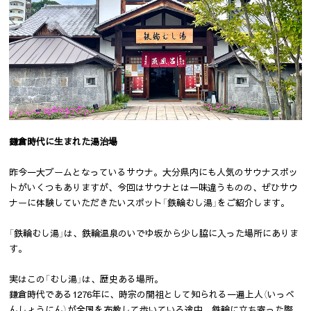
鎌倉時代に生まれた湯治場
昨今一大ブームとなっているサウナ。大分県内にも人気のサウナスポッ
トがいくつもありますが、今回はサウナとは一味違うものの、ぜひサウ
ナーに体験していただきたいスポット「鉄輪むし湯」をご紹介します。
「鉄輪むし湯」は、鉄輪温泉のいでゆ坂から少し脇に入った場所にありま
す。
実はこの「むし湯」は、歴史ある場所。
鎌倉時代である1276年に、時宗の開祖として知られる一遍上人（いっぺ
んしょうにん）が全国を布教して歩いている途中、鉄輪に立ち寄った際