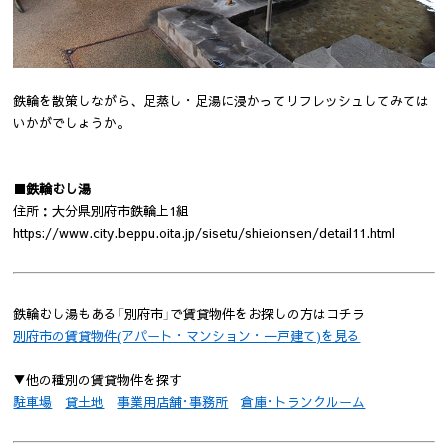
鉄輪を散策しながら、足蒸し・足湯に浸かってリフレッシュしてみては
いかがでしょうか。
■鉄輪むし湯
住所：大分県別府市鉄輪上1組
https://www.city.beppu.oita.jp/sisetu/shieionsen/detail11.html
鉄輪むし湯もある「別府市」で賃貸物件をお探しの方はコチラ
別府市の賃貸物件(アパート・マンション・一戸建て)を見る
▼他の種別の賃貸物件を探す
駐車場
貸土地
事業用店舗･事務所
倉庫･トランクルーム