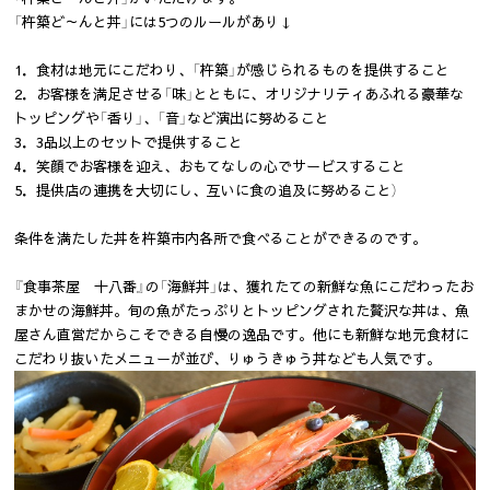
「杵築ど～んと丼」には5つのルールがあり↓
1．食材は地元にこだわり、「杵築」が感じられるものを提供すること
2．お客様を満足させる「味」とともに、オリジナリティあふれる豪華な
トッピングや「香り」、「音」など演出に努めること
3．3品以上のセットで提供すること
4．笑顔でお客様を迎え、おもてなしの心でサービスすること
5．提供店の連携を大切にし、互いに食の追及に努めること）
条件を満たした丼を杵築市内各所で食べることができるのです。
『食事茶屋 十八番』の「海鮮丼」は、獲れたての新鮮な魚にこだわったお
まかせの海鮮丼。旬の魚がたっぷりとトッピングされた贅沢な丼は、魚
屋さん直営だからこそできる自慢の逸品です。他にも新鮮な地元食材に
こだわり抜いたメニューが並び、りゅうきゅう丼なども人気です。