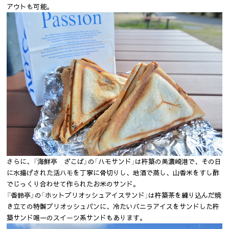
アウトも可能。
さらに、『海鮮亭 ざこば』の「ハモサンド」は杵築の美濃崎港で、その日
に水揚げされた活ハモを丁寧に骨切りし、地酒で蒸し、山香米をすし酢
でじっくり合わせて作られたお米のサンド。
『香鈴亭』の「ホットブリオッシュアイスサンド」は杵築茶を練り込んだ焼
き立ての特製ブリオッシュパンに、冷たいバニラアイスをサンドした杵
築サンド唯一のスイーツ系サンドもあります。