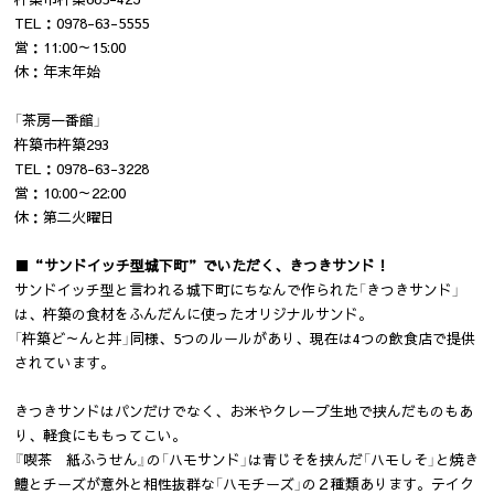
TEL：0978-63-5555
営：11:00～15:00
休：年末年始
「茶房一番館」
杵築市杵築293
TEL：0978-63-3228
営：10:00～22:00
休：第二火曜日
■“サンドイッチ型城下町”でいただく、きつきサンド！
サンドイッチ型と言われる城下町にちなんで作られた「きつきサンド」
は、杵築の食材をふんだんに使ったオリジナルサンド。
「杵築ど～んと丼」同様、5つのルールがあり、現在は4つの飲食店で提供
されています。
きつきサンドはパンだけでなく、お米やクレープ生地で挟んだものもあ
り、軽食にももってこい。
『喫茶 紙ふうせん』の「ハモサンド」は青じそを挟んだ「ハモしそ」と焼き
鱧とチーズが意外と相性抜群な「ハモチーズ」の２種類あります。テイク