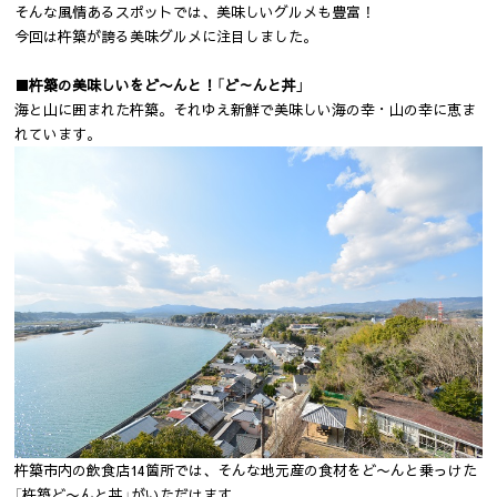
そんな風情あるスポットでは、美味しいグルメも豊富！
今回は杵築が誇る美味グルメに注目しました。
■杵築の美味しいをど〜んと！「ど～んと丼」
海と山に囲まれた杵築。それゆえ新鮮で美味しい海の幸・山の幸に恵ま
れています。
杵築市内の飲食店14箇所では、そんな地元産の食材をど〜んと乗っけた
「杵築ど〜んと丼」がいただけます。