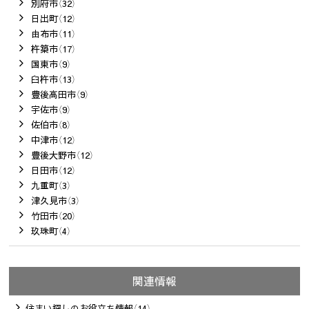
別府市（32）
日出町（12）
由布市（11）
杵築市（17）
国東市（9）
臼杵市（13）
豊後高田市（9）
宇佐市（9）
佐伯市（8）
中津市（12）
豊後大野市（12）
日田市（12）
九重町（3）
津久見市（3）
竹田市（20）
玖珠町（4）
関連情報
住まい探しのお役立ち情報（14）