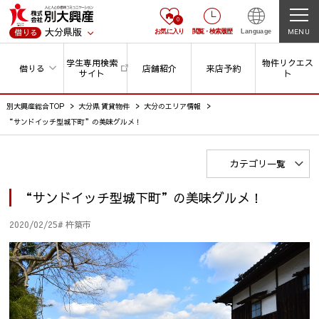
0
大分県版
MENU
借りる
お気に入り
閲覧
・
検索履歴
Language
学生専用検索
物件リクエス
借りる
店舗紹介
来店予約
サイト
ト
別大興産総合TOP
大分県 賃貸物件
大分のエリア情報
“サンドイッチ型城下町”の美味グルメ！
カテゴリ一覧
“サンドイッチ型城下町”の美味グルメ！
2020/02/25
# 杵築市