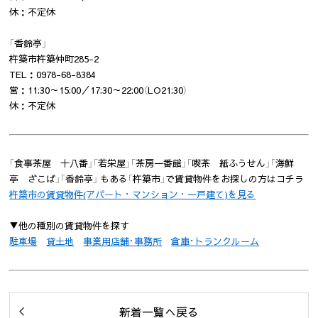
休：不定休
「香鈴亭」
杵築市杵築仲町285-2
TEL：0978-68-8384
営：11:30～15:00／17:30～22:00（LO21:30）
休：不定休
「食事茶屋 十八番」「若栄屋」「茶房一番館」「喫茶 紙ふうせん」「海鮮
亭 ざこば」「香鈴亭」 もある「杵築市」で賃貸物件をお探しの方はコチラ
杵築市の賃貸物件(アパート・マンション・一戸建て)を見る
▼他の種別の賃貸物件を探す
駐車場
貸土地
事業用店舗･事務所
倉庫･トランクルーム
新着一覧へ戻る