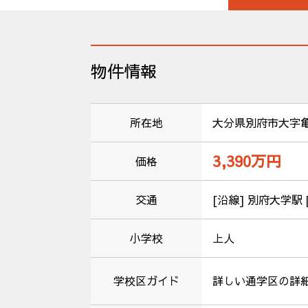
物件情報
所在地
大分県別府市大字
3,390万
円
価格
交通
[沿線] 別府大学駅 
小学校
上人
学校区ガイド
詳しい通学区の詳