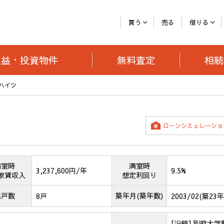
買う
売る
借りる
収益・投資
物件
無料査定
相続
ハイツ
ローン
シミュレーショ
満室時
満室時
3,237,600円/年
9.5%
家賃収入
想定利回り
総戸数
築年月(築年数)
8戸
2003/02(築23年
[沿線] 別府大学