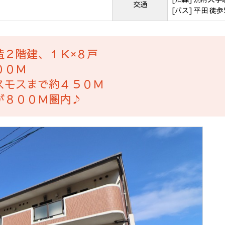
交通
[バス] 平田 徒歩
造２階建、１Ｋ×８戸
００Ｍ
スモスまで約４５０Ｍ
が８００Ｍ圏内♪