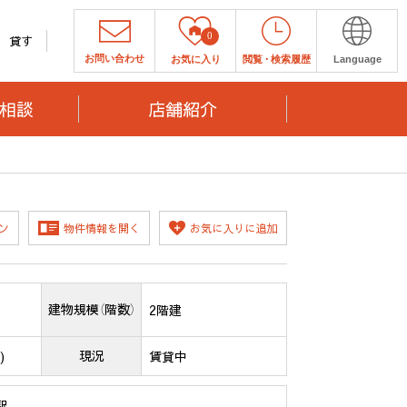
0
貸す
お問い合わせ
お気に入り
閲覧
・
検索履歴
Language
相談
店舗紹介
ン
物件情報を開く
お気に入りに追加
建物規模（階数）
2階建
現況
)
賃貸中
駅