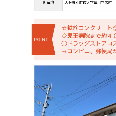
所在地
大分県別府市大字亀川字広町
☆鉄筋コンクリート
◇児玉病院まで約４
POINT
〇ドラッグストアコ
⇒コンビニ、郵便局