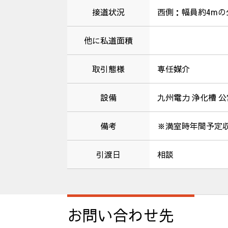
接道状況
西側：幅員約4mの
他に私道面積
取引態様
専任媒介
設備
九州電力 浄化槽 公
備考
※満室時年間予定
引渡日
相談
お問い合わせ先