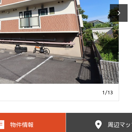
1
/
13
物件情報
周辺マッ