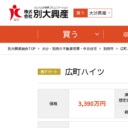
大分県版
買う
買う
別大興産総合TOP
大分・別府の不動産売買・中古住宅
別府市
広町
広町ハイツ
売アパート
想定
3,390万
円
価格