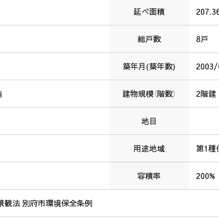
延べ面積
207.3
総戸数
8戸
築年月(築年数)
2003
造
建物規模（階数）
2階建
地目
用途地域
第1種
容積率
200%
景観法 別府市環境保全条例