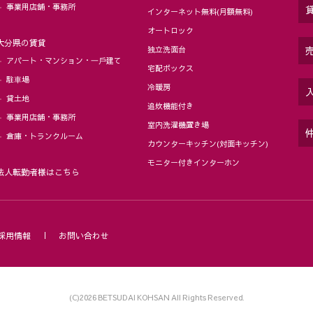
事業用店舗・事務所
インターネット無料(月額無料)
オートロック
大分県の賃貸
独立洗面台
アパート・マンション・⼀⼾建て
宅配ボックス
駐⾞場
冷暖房
貸土地
追炊機能付き
事業用店舗・事務所
室内洗濯機置き場
倉庫・トランクルーム
カウンターキッチン(対面キッチン)
モニター付きインターホン
法人転勤者様はこちら
採用情報
お問い合わせ
(C)2026 BETSUDAI KOHSAN All Rights Reserved.