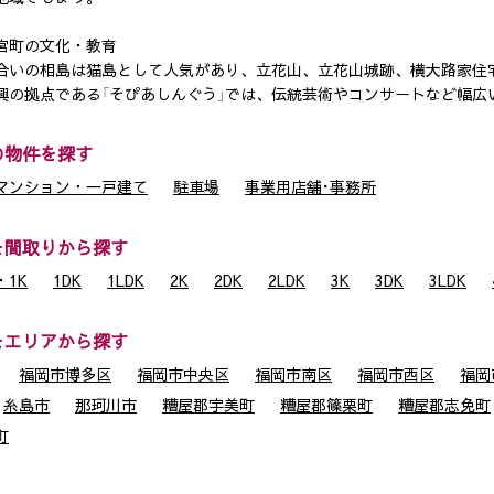
宮町の文化・教育
合いの相島は猫島として人気があり、立花山、立花山城跡、横大路家住宅
興の拠点である「そぴあしんぐう」では、伝統芸術やコンサートなど幅広
の物件を探す
マンション・一戸建て
駐車場
事業用店舗･事務所
を間取りから探す
1K
1DK
1LDK
2K
2DK
2LDK
3K
3DK
3LDK
をエリアから探す
福岡市博多区
福岡市中央区
福岡市南区
福岡市西区
福岡
糸島市
那珂川市
糟屋郡宇美町
糟屋郡篠栗町
糟屋郡志免町
町