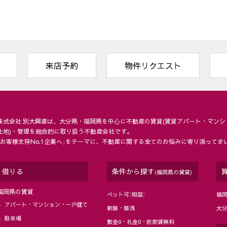
来店予約
物件リクエスト
株式会社 別大興産は、大分県・福岡県を中⼼に不動産の賃貸(賃貸アパート・マンシ
土地)・管理を総合的に取り扱う不動産会社です。
「お客様支持No.1企業へ」をテーマに、不動産に関する全てのお悩みに寄り添ってま
借りる
条件から探す
(福岡県の賃貸)
福岡県の賃貸
ペット可（相談）
福
アパート・マンション・⼀⼾建て
新築・築浅
大
駐⾞場
敷金0・礼金0・前家賃無料