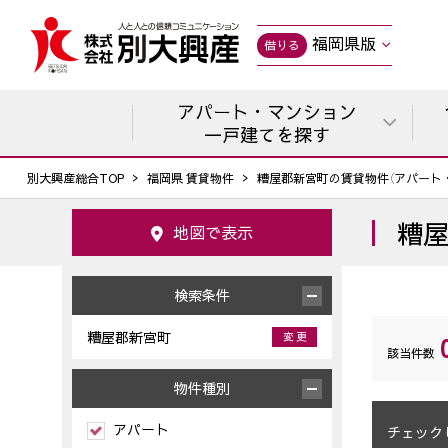
福岡県版
借りる
アパート・マンション
一戸建てを探す
別大興産総合TOP
福岡県 賃貸物件
糟屋郡新宮町の賃貸物件（アパート
糟
地図で表示
検索条件
糟屋郡新宮町
変 更
該当件数
物件種別
アパート
チェック