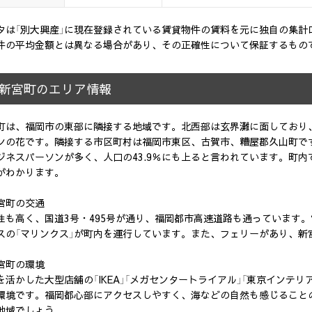
タは「別大興産」に現在登録されている賃貸物件の賃料を元に独自の集計
件の平均金額とは異なる場合があり、その正確性について保証するもの
新宮町のエリア情報
町は、福岡市の東部に隣接する地域です。北西部は玄界灘に面しており
ンの花です。隣接する市区町村は福岡市東区、古賀市、糟屋郡久山町です。
ジネスパーソンが多く、人口の43.9％にも上ると言われています。町内
がわかります。
宮町の交通
性も高く、国道3号・495号が通り、福岡都市高速道路も通っています
スの「マリンクス」が町内を運行しています。また、フェリーがあり、新
宮町の環境
を活かした大型店舗の「IKEA」「メガセンタートライアル」「東京インテ
環境です。福岡都心部にアクセスしやすく、海などの自然も感じること
地域でしょう。