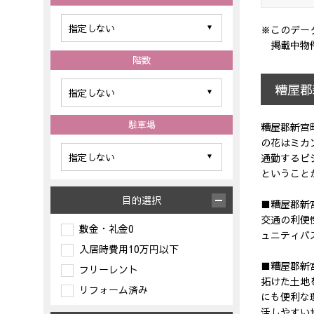
※このデー
掲載中物
階数
糟屋郡
駐車場
糟屋郡新宮
の花はミカ
通勤するビ
ということ
目的選択
■糟屋郡新
交通の利便
敷金・礼金0
ュニティバ
入居時費用10万円以下
■糟屋郡新
フリーレント
拓けた土地
リフォーム済み
にも便利な
活しやすい