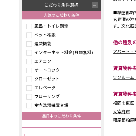
こだわり条件選択
■糟屋郡新
人気のこだわり条件
玄界灘の沖
風呂・トイレ別室
す。文化振
ペット相談
他の種別
追焚機能
アパート・
インターネット料金(月額無料)
エアコン
賃貸物件
オートロック
ワンルーム・
クローゼット
エレベータ
賃貸物件
フローリング
福岡市東区
室内洗濯機置き場
大宰府市
選択中のこだわり条件
糟屋郡粕屋