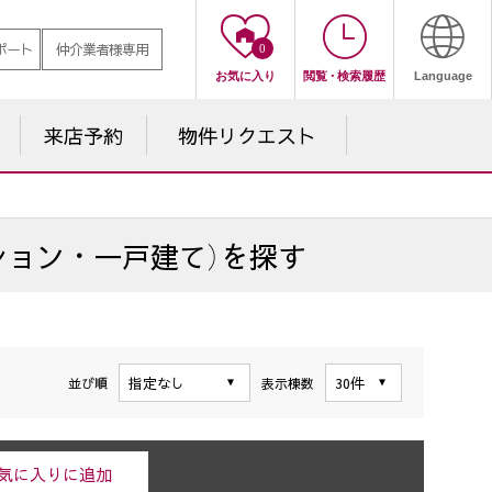
ポート
仲介業者様専用
0
お気に入り
閲覧
・
検索履歴
Language
来店予約
物件
リクエスト
ション・一戸建て）を探す
並び順
表示棟数
気に入りに追加