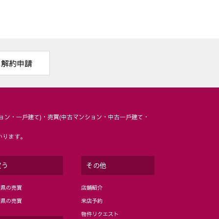
解約申請
ョン・⼀⼾建て)・売買(中古マンション・中古⼀⼾建て・
いります。
買う
その他
岡県の売買
店舗紹介
分県の売買
来店予約
物件リクエスト