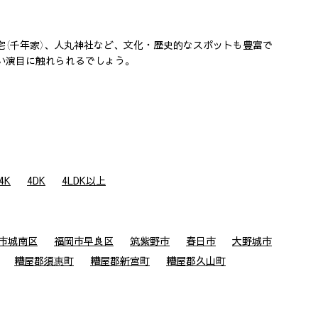
（千年家）、人丸神社など、文化・歴史的なスポットも豊富で
い演目に触れられるでしょう。
4K
4DK
4LDK以上
市城南区
福岡市早良区
筑紫野市
春日市
大野城市
糟屋郡須惠町
糟屋郡新宮町
糟屋郡久山町