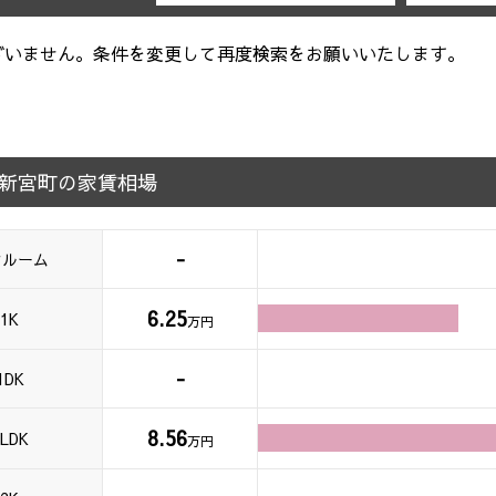
ざいません。条件を変更して再度検索をお願いいたします。
新宮町の家賃相場
-
ンルーム
6.25
1K
万円
-
1DK
8.56
LDK
万円