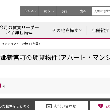
借りる
買う
貸す
売る
入居者様サ
今月の賃貸リーダー
その他を探す
店舗紹介
イチ押し物件
・マンション・一戸建て）を探す
屋郡新宮町
の
賃貸物件（アパート・マン
0
件
お問い合わせ
お
した物件をまとめて