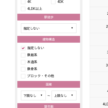
4K
4DK
4LDK以上
駅徒歩
2
建物構造
指定しない
鉄筋系
木造系
3
鉄骨系
ブロック・その他
面積
～
4L
築年数