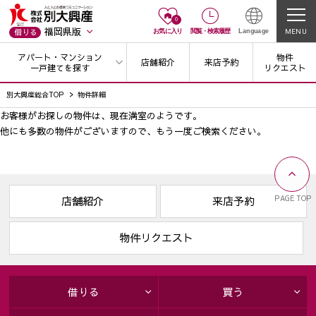
0
福岡県版
MENU
借りる
お気に入り
閲覧
・
検索履歴
Language
アパート・マンション
物件
店舗紹介
来店予約
一戸建てを探す
リクエスト
別大興産総合TOP
物件詳細
お客様がお探しの物件は、現在満室のようです。
他にも多数の物件がございますので、
もう一度ご検索ください。
PAGE TOP
店舗紹介
来店予約
物件リクエスト
借りる
買う