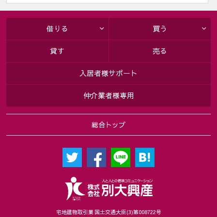
〔上記お客様情報の管理責任者〕
・株式会社別大興産
借りる
買う
５．本人が個人情報を与えることの任意性及び当該情報を与え
なかった場合に本人に生じる結果
貸す
売る
取引の相手方との契約書等で個人情報を利用（1項(1)～(9)）させ
て頂きますが、個人情報を頂けない場合、契約をお断りするこ
入居者様サポート
とがあります。
仲介業者様専用
６．個人情報に関するお客様の権利
お客様は当社に対し、当社が保有するお客様の個人情報の開示
総合トップ
請求をすることができます。また、万が一当社の保有するお客
様の個人情報に関し誤りがあった場合には、お客様の求めによ
り訂正等をすることができます。この手続き等詳細に関して
は、下記お問い合わせ窓口にお尋ね下さい。
７．本人が容易に認識できない方法によって個人情報を取得す
る場合
当社は、お客様個々のニーズに合わせてウェブサイトをカスタ
マイズしたり、ウェブサイトの内容やご提供するサービスをお
宅地建物取引業 国土交通大臣(3)第008722号