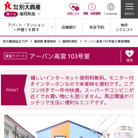
0
福岡県版
MENU
借りる
お気に入り
閲覧
・
検索履歴
Language
アパート・マンション
物件
店舗紹介
来店予約
一戸建てを探す
リクエスト
別大興産総合TOP
福岡県 賃貸物件
福岡市南区
アーバン高宮 103号室の賃貸情報
アーバン高宮 103号室
賃貸アパート
追加
嬉しいインターネット使用料無料。モニター付
きインターホンなので来客時も便利です。エア
コン付きで一年中快適。スーパーやコンビニが
POINT
近くでお買い物にも困りません。周辺環境がバ
ッチリで生活に便利なエリアです。