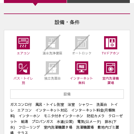
設備・条件
エアコン
温水洗浄便座
オートロック
TVドアホン
バス・トイレ
独立洗面台
インターネット
室内洗濯機
別
無料
置場
設備
ガスコンロ付 風呂・トイレ別室 浴室 シャワー 洗面台 トイ
レ エアコン インターネット対応 インターネット料金(月額無
料) インターホン モニタ付きインターホン 防犯カメラ クローゼ
ット 給湯 プロパンガス 水道(公営) 電気(公メータ) 排水(下
水) フローリング 室内洗濯機置き場 洗濯機置場 敷地内ゴミ置
場 テラス