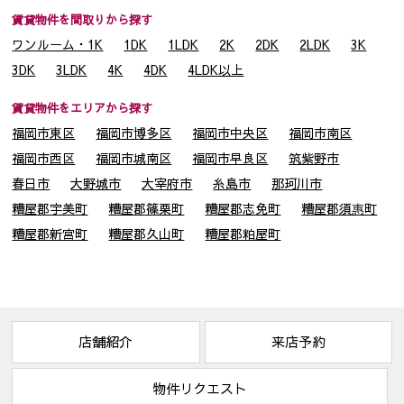
(3) 建物の所有者、貸主、又は、建物所有者から委託を受けた
賃貸物件を間取りから探す
賃貸管理運営会社等。
ワンルーム・1K
1DK
1LDK
2K
2DK
2LDK
3K
(4) 賃料収納に関する大分銀行などの金融機関等
3DK
3LDK
4K
4DK
4LDK以上
(5) 賃料債務保証に関わる家賃保証会社
賃貸物件をエリアから探す
４．個人情報を共同利用する場合
福岡市東区
福岡市博多区
福岡市中央区
福岡市南区
当社は下記のとおりお客様の個人情報を共同利用いたします。
なお、共同利用させていただくにあたっては、公正競争の確保
福岡市西区
福岡市城南区
福岡市早良区
筑紫野市
に十分配慮いたします。
春日市
大野城市
大宰府市
糸島市
那珂川市
〔共同して利用するお客様情報〕
糟屋郡宇美町
糟屋郡篠栗町
糟屋郡志免町
糟屋郡須惠町
・お客様基本情報（氏名、住所、電話番号、メールアドレス等）
糟屋郡新宮町
糟屋郡久山町
糟屋郡粕屋町
・新しく居住される物件に関する情報（所在地、賃料、設備等）
・法務局から取得する全部事項証明書
〔共同利用する者の範囲〕
・株式会社マネージメント保証
・株式会社シティ開発
〔共同利用する者の利用目的〕
店舗紹介
来店予約
・賃貸借契約に付随する保証契約及び保証委託契約並びにそれ
に関連する業務
物件リクエスト
・リフォーム等のご案内