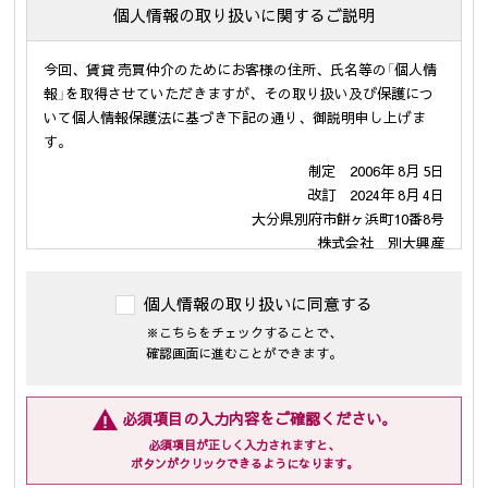
個人情報の取り扱いに関するご説明
今回、賃貸 売買仲介のためにお客様の住所、氏名等の「個人情
報」を取得させていただきますが、その取り扱い及び保護につ
いて個人情報保護法に基づき下記の通り、御説明申し上げま
す。
制定 2006年 8月 5日
改訂 2024年 8月 4日
大分県別府市餅ヶ浜町10番8号
株式会社 別大興産
代表取締役 伊勢戸 啓司
個人情報の取り扱いに同意する
１．個人情報の利用の目的
※こちらをチェックすることで、
当社が保有するお客様の個人情報は、次の目的のために利用さ
確認画面に進むことができます。
せて頂きます。
(1)・不動産の売買については「不動産物件の紹介及び付随する
売買契約の締結、仲介業務」
必須項目の入力内容をご確認ください。
・賃貸については「入居受付審査、紹介カード、結果などの
必須項目が正しく入力されますと、
連絡、賃貸借契約、保証契約、保証委託契約、管理委託契
ボタンがクリックできるようになります。
約、それらに付随する契約の締結、仲介、履行、及び契約