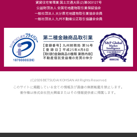
賃貸住宅管理業 国土交通大臣(2)第003127号
客様が、よりご満足いただけるよう改良したりするため、クッ
公益財団法人 全国宅地建物取引業保証協会
キー等を使用することがあります。
一般社団法人 大分県宅地建物取引業協会会員
一般社団法人 九州不動産公正取引協議会会員
８．安全管理措置
(1) 個人情報の取り扱いに係る規程の整備
・個人情報の取得、利用、保存、提供、削除、廃棄等のすべて
の局面における取り扱い方法や従業者の役割を、各種規程に定
めています。
(2) 組織的安全管理措置
・個人情報の取り扱いに関する個人情報保護管理者を設置して
います。
・個人情報の取り扱いにおいて従業者に付与する権限、範囲を
(C)2026 BETSUDAI KOHSAN All Rights Reserved.
明確にしたうえで、点検を実施し、法令違反や漏えいなどの問
このサイトに掲載している全ての情報及び画像の無断転載を禁止します。
題発生時の報告体制を整備しています。
著作権は株式会社別大興産またはその情報提供者に帰属します。
・個人情報の取り扱いに関する内部監査や第三者認証監査を定
期的に行い、問題点が確認された場合は是正措置を講じます。
(3) 人的安全管理措置
・個人情報に関する法令違反や漏えいによる影響の重大さと、
個人情報保護の必要性を理解させるため、定期的な教育を実施
しています。