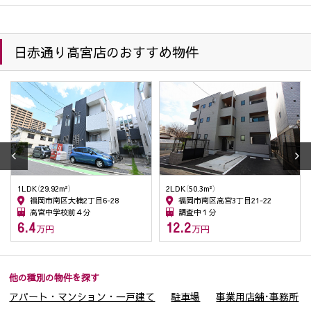
ために使用します。退職した従業員の情報は、在職中に管
理していた情報の開示等の申し出があった場合、その回答
のため利用します。
日赤通り高宮店のおすすめ物件
２．個人情報の委託
当社は、1項(1)～(9)の利用目的・業務を履行する為、外部業者
に委託することがあります。この場合、契約等で個人情報の安
全管理に努めます。
３．個人情報の第三者提供
当社が保有する個人情報については、上記1.の利用目的達成の
為に、不動産情報、お名前、ご住所等の所要項目に付いては、
書面、郵便物、電話、電子メール、広告媒体等により、次の第
1LDK（29.92m²）
2LDK（50.3m²）
三者に提供される場合がございます。尚、ご本人からの申し出
福岡市南区大楠2丁目6-28
福岡市南区高宮3丁目21-22
高宮中学校前４分
調査中１分
がありましたら、提供を停止致します。又、第三者への提供に
6.4
12.2
万円
万円
あたっては、機密保持のために必要な措置を講じます。第三者
への個人情報の提供は、停止請求ができますが、契約履行上、
管理上の支障が生じることがあります。
(1) 取引の相手方となる者または見込者。あるいは取引の相手
他の種別の物件を探す
方となるもの又は見込者から委託を受けた賃貸運営会社等。
アパート・マンション・一戸建て
駐車場
事業用店舗･事務所
(2) 他の宅建・不動産管理業者。