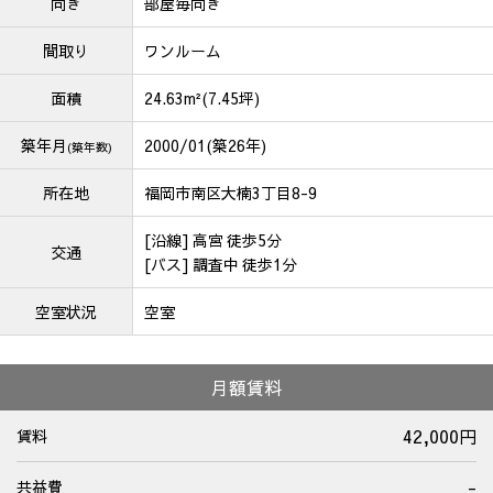
向き
部屋毎向き
間取り
ワンルーム
面積
24.63m²(7.45坪)
築年月
2000/01(築26年)
(築年数)
所在地
福岡市南区大楠3丁目8-9
[沿線] 高宮 徒歩5分
交通
[バス] 調査中 徒歩1分
空室状況
空室
月額賃料
42,000円
賃料
-
共益費