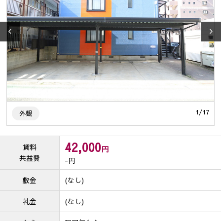
7
1
/
17
外観
42,000
賃料
円
共益費
-
円
敷金
(なし)
礼金
(なし)