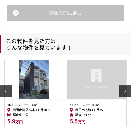
管理、契約後の運営管理、アフターサービス等の実施、解
約・退去精算業務、転居後の連絡」
確認画面に進む
・企業主導型保育事業の運営のため
(2) 住宅等の管理業務を委託された場合、委託された業務を遂
行するために個人情報を利用します。
(3) 上記(1)の利用目的の達成に必要な範囲での、個人情報の第
この物件を見た方は
三者への提供及び第三者からの提供。
こんな物件を見ています！
(4) 上記(1)の業務及び情報、サービスの提供のための郵便物、
電話、電子メール等による営業活動。
(5) 情報、サービスの提供については、ご本人からの申し出が
ありましたら、利用を停止致します。
(6) 個人情報保護のため、当社が以前から保有しています個人
情報の利用にあたっては、本人の同意を得たうえでご利用
させて頂きます。
(7) 防犯のための監視カメラの画像
(8) 名刺交換などで取得した取引先様の個人情報は、業務連
1K＋ロフト（21.54m²）
ワンルーム（21.09m²）
絡・業務依頼・業務に関連する情報提供のために使用しま
福岡市南区高木3丁目18-1
春日市光町3丁目35
す。
調査中１分
調査中１分
(9) 入社希望者の個人情報は入社希望者への情報提供、連絡・
5.9
5.5
万円
万円
採用業務管理のため、入社後は従業員の人事管理の目的の