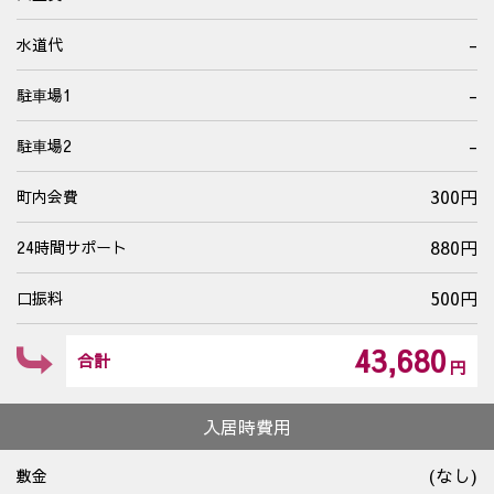
-
水道代
-
駐⾞場1
-
駐⾞場2
300円
町内会費
880円
24時間サポート
500円
口振料
43,680
合計
円
入居時費用
(なし)
敷金