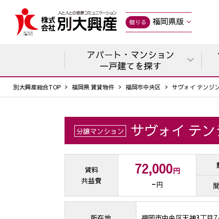
福岡県版
借りる
アパート・マンション
一戸建てを探す
別大興産総合TOP
福岡県 賃貸物件
福岡市中央区
サヴォイ テンジ
サヴォイ テン
分譲マンション
72,000
賃料
円
共益費
-
円
所在地
福岡市中央区天神3丁目7-