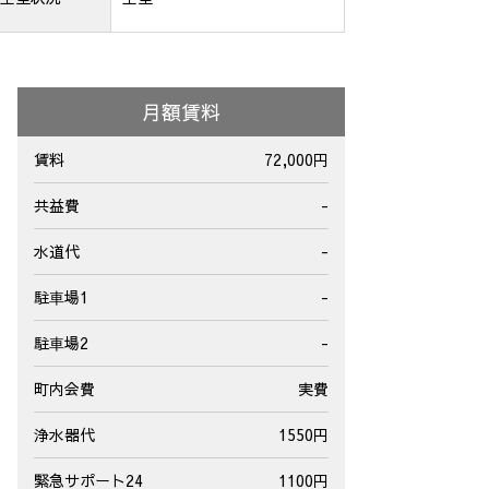
月額賃料
賃料
72,000円
共益費
-
水道代
-
駐⾞場1
-
駐⾞場2
-
町内会費
実費
浄水器代
1550円
緊急サポート24
1100円