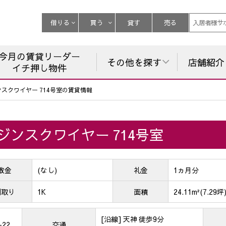
借りる
買う
貸す
売る
入居者様サ
今月の賃貸リーダー
その他を探す
店舗紹介
イチ押し物件
ンスクワイヤー 714号室の賃貸情報
ジンスクワイヤー 714号室
敷金
(なし)
礼金
1ヵ月分
間取り
1K
面積
24.11m²(7.29坪
[沿線] 天神 徒歩9分
22
交通