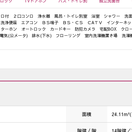
ロック
TVドアホン
バス・トイレ
別
独立洗面台
ンロ付 ２口コンロ 浄水器 風呂・トイレ別室 浴室 シャワー 洗
洗浄便座 エアコン ＢＳ端子 ＢＳ・ＣＳ ＣAＴＶ インターネッ
ンターホン オートロック カードキー 防犯カメラ 宅配BOX ク
 電気(公メータ) 排水(下水) フローリング 室内洗濯機置き場 洗
面積
24.11m²
階建 / 階
14階建／