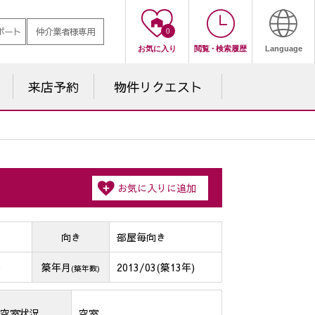
ポート
仲介業者様専用
0
お気に入り
閲覧
・
検索履歴
Language
来店予約
物件
リクエスト
お気に入りに
追加
向き
部屋毎向き
)
築年月
2013/03(築13年)
(築年数)
空室状況
空室