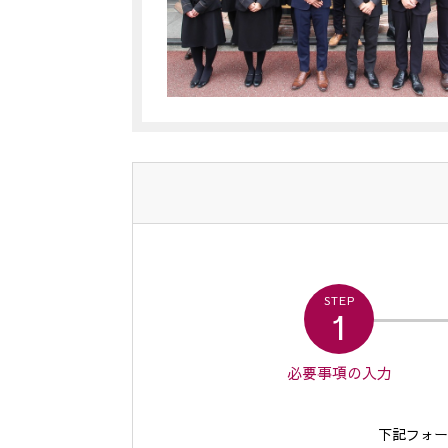
STEP
1
必要事項の
入力
下記フォー