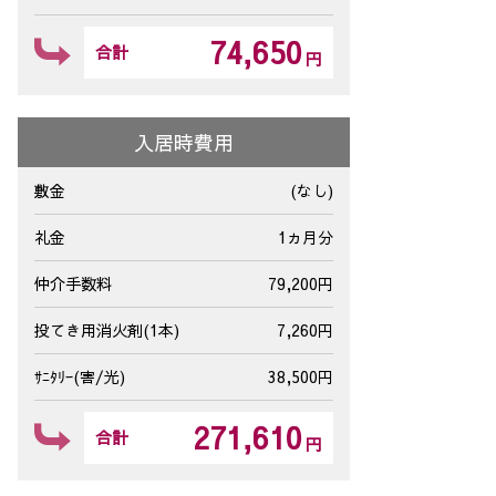
74,650
合計
円
入居時費用
敷金
(なし)
礼金
1ヵ月分
仲介手数料
79,200円
投てき用消火剤(1本)
7,260円
間取り
ｻﾆﾀﾘｰ(害/光)
38,500円
271,610
合計
円