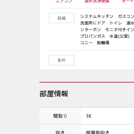
エアコン
温水洗浄便座
オート
システムキッチン ガスコ
設備
洗面所にドア トイレ 温水
ンターホン モニタ付きイ
プロパンガス 水道(公営)
コニー 駐輪場
条件
部屋情報
間取り
1K
向き
部屋毎向き