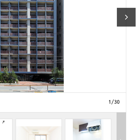
1
/
30