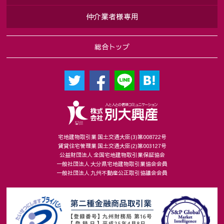
とがあります。
仲介業者様専用
６．個人情報に関するお客様の権利
お客様は当社に対し、当社が保有するお客様の個人情報の開示
総合トップ
請求をすることができます。また、万が一当社の保有するお客
様の個人情報に関し誤りがあった場合には、お客様の求めによ
り訂正等をすることができます。この手続き等詳細に関して
は、下記お問い合わせ窓口にお尋ね下さい。
７．本人が容易に認識できない方法によって個人情報を取得す
る場合
当社は、お客様個々のニーズに合わせてウェブサイトをカスタ
マイズしたり、ウェブサイトの内容やご提供するサービスをお
宅地建物取引業 国土交通大臣(3)第008722号
賃貸住宅管理業 国土交通大臣(2)第003127号
客様が、よりご満足いただけるよう改良したりするため、クッ
公益財団法人 全国宅地建物取引業保証協会
キー等を使用することがあります。
一般社団法人 大分県宅地建物取引業協会会員
一般社団法人 九州不動産公正取引協議会会員
８．安全管理措置
(1) 個人情報の取り扱いに係る規程の整備
・個人情報の取得、利用、保存、提供、削除、廃棄等のすべて
の局面における取り扱い方法や従業者の役割を、各種規程に定
めています。