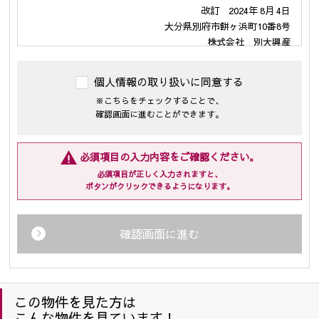
改訂 2024年 8月 4日
大分県別府市餅ヶ浜町10番8号
株式会社 別大興産
代表取締役 伊勢戸 啓司
個人情報の取り扱いに同意する
１．個人情報の利用の目的
※こちらをチェックすることで、
当社が保有するお客様の個人情報は、次の目的のために利用さ
確認画面に進むことができます。
せて頂きます。
(1)・不動産の売買については「不動産物件の紹介及び付随する
売買契約の締結、仲介業務」
必須項目の入力内容をご確認ください。
・賃貸については「入居受付審査、紹介カード、結果などの
必須項目が正しく入力されますと、
連絡、賃貸借契約、保証契約、保証委託契約、管理委託契
ボタンがクリックできるようになります。
約、それらに付随する契約の締結、仲介、履行、及び契約
管理、契約後の運営管理、アフターサービス等の実施、解
約・退去精算業務、転居後の連絡」
確認画面に進む
・企業主導型保育事業の運営のため
(2) 住宅等の管理業務を委託された場合、委託された業務を遂
行するために個人情報を利用します。
(3) 上記(1)の利用目的の達成に必要な範囲での、個人情報の第
この物件を見た方は
三者への提供及び第三者からの提供。
こんな物件を見ています！
(4) 上記(1)の業務及び情報、サービスの提供のための郵便物、