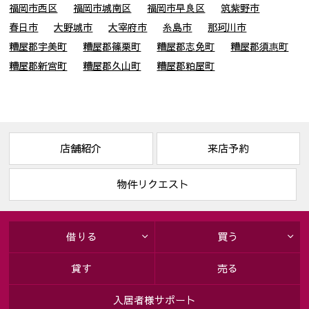
なお、共同利用させていただくにあたっては、公正競争の確保
福岡市西区
福岡市城南区
福岡市早良区
筑紫野市
に十分配慮いたします。
春日市
大野城市
大宰府市
糸島市
那珂川市
〔共同して利用するお客様情報〕
糟屋郡宇美町
糟屋郡篠栗町
糟屋郡志免町
糟屋郡須惠町
・お客様基本情報（氏名、住所、電話番号、メールアドレス等）
糟屋郡新宮町
糟屋郡久山町
糟屋郡粕屋町
・新しく居住される物件に関する情報（所在地、賃料、設備等）
・法務局から取得する全部事項証明書
〔共同利用する者の範囲〕
・株式会社マネージメント保証
・株式会社シティ開発
〔共同利用する者の利用目的〕
店舗紹介
来店予約
・賃貸借契約に付随する保証契約及び保証委託契約並びにそれ
に関連する業務
物件リクエスト
・リフォーム等のご案内
〔上記お客様情報の管理責任者〕
・株式会社別大興産
借りる
買う
５．本人が個人情報を与えることの任意性及び当該情報を与え
なかった場合に本人に生じる結果
貸す
売る
取引の相手方との契約書等で個人情報を利用（1項(1)～(9)）させ
て頂きますが、個人情報を頂けない場合、契約をお断りするこ
入居者様サポート