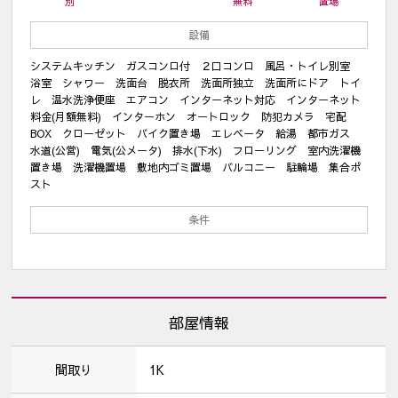
別
無料
置場
設備
システムキッチン ガスコンロ付 ２口コンロ 風呂・トイレ別室
浴室 シャワー 洗面台 脱衣所 洗面所独立 洗面所にドア トイ
レ 温水洗浄便座 エアコン インターネット対応 インターネット
料金(月額無料) インターホン オートロック 防犯カメラ 宅配
BOX クローゼット バイク置き場 エレベータ 給湯 都市ガス
水道(公営) 電気(公メータ) 排水(下水) フローリング 室内洗濯機
置き場 洗濯機置場 敷地内ゴミ置場 バルコニー 駐輪場 集合ポ
スト
条件
部屋情報
間取り
1K