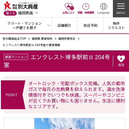
0
福岡県版
MENU
借りる
お気に入り
閲覧
・
検索履歴
Language
アパート・マンション
物件
店舗紹介
来店予約
一戸建てを探す
リクエスト
別大興産総合TOP
福岡県 賃貸物件
福岡市博多区
エンクレスト博多駅前Ⅲ 204号室の賃貸情報
エンクレスト博多駅前Ⅲ 204号
賃貸マンション
室
追加
オートロック・宅配ボックス完備。人気の都市
ガスで毎月の光熱費を抑えられます。温水洗浄
便座付きでいつでも快適。スーパーやコンビニ
POINT
が近くでお買い物にも困りません。生活に便利
なエリアです。