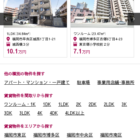
３．個人情報の第三者提供
当社が保有する個人情報については、上記1.の利用目的達成の
為に、不動産情報、お名前、ご住所等の所要項目に付いては、
書面、郵便物、電話、電子メール、広告媒体等により、次の第
ワンルーム（23.47m²）
2LDK（52.8m²）
三者に提供される場合がございます。尚、ご本人からの申し出
福岡市博多区吉塚6丁目4-23
福岡市中央区渡辺通5丁目16-10
東吉塚小学校前２分
調査中１分
がありましたら、提供を停止致します。又、第三者への提供に
7.1
16.3
万円
万円
あたっては、機密保持のために必要な措置を講じます。第三者
への個人情報の提供は、停止請求ができますが、契約履行上、
管理上の支障が生じることがあります。
(1) 取引の相手方となる者または見込者。あるいは取引の相手
他の種別の物件を探す
方となるもの又は見込者から委託を受けた賃貸運営会社等。
アパート・マンション・一戸建て
駐車場
事業用店舗･事務所
(2) 他の宅建・不動産管理業者。
(3) 建物の所有者、貸主、又は、建物所有者から委託を受けた
賃貸物件を間取りから探す
賃貸管理運営会社等。
ワンルーム・1K
1DK
1LDK
2K
2DK
2LDK
3K
(4) 賃料収納に関する大分銀行などの金融機関等
3DK
3LDK
4K
4DK
4LDK以上
(5) 賃料債務保証に関わる家賃保証会社
賃貸物件をエリアから探す
４．個人情報を共同利用する場合
福岡市東区
福岡市博多区
福岡市中央区
福岡市南区
当社は下記のとおりお客様の個人情報を共同利用いたします。