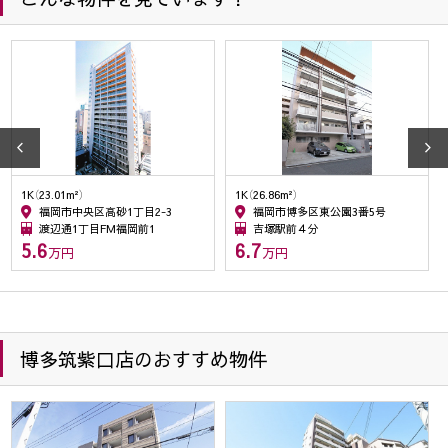
電話、電子メール等による営業活動。
(5) 情報、サービスの提供については、ご本人からの申し出が
ありましたら、利用を停止致します。
(6) 個人情報保護のため、当社が以前から保有しています個人
情報の利用にあたっては、本人の同意を得たうえでご利用
させて頂きます。
(7) 防犯のための監視カメラの画像
(8) 名刺交換などで取得した取引先様の個人情報は、業務連
1K（26.86m²）
1DK（34.94m²）
絡・業務依頼・業務に関連する情報提供のために使用しま
福岡市博多区東公園3番5号
福岡市博多区博多駅東3丁目6-33
す。
吉塚駅前４分
調査中１分
(9) 入社希望者の個人情報は入社希望者への情報提供、連絡・
6.7
10.2
万円
万円
採用業務管理のため、入社後は従業員の人事管理の目的の
ために使用します。退職した従業員の情報は、在職中に管
理していた情報の開示等の申し出があった場合、その回答
のため利用します。
博多筑紫口店のおすすめ物件
２．個人情報の委託
当社は、1項(1)～(9)の利用目的・業務を履行する為、外部業者
に委託することがあります。この場合、契約等で個人情報の安
全管理に努めます。