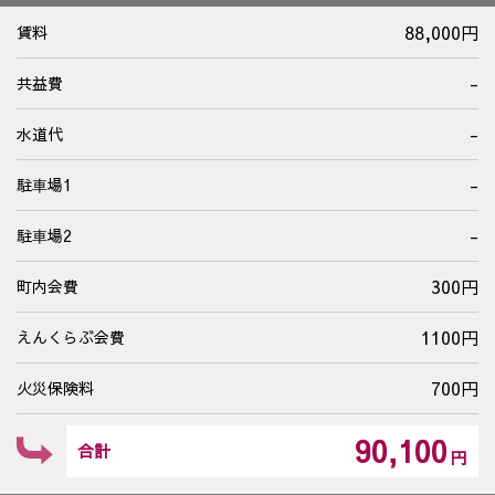
88,000円
賃料
-
共益費
-
水道代
-
駐⾞場1
-
駐⾞場2
300円
町内会費
1100円
えんくらぶ会費
700円
火災保険料
90,100
合計
円