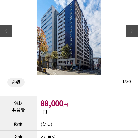
0
1
/
30
外観
88,000
賃料
円
共益費
-
円
敷金
(なし)
礼金
2ヵ月分