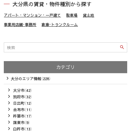
大分県の賃貸・物件種別から探す
アパート・マンション・一戸建て
駐車場
貸土地
事業用店舗･事務所
倉庫･トランクルーム
カテゴリ
大分のエリア情報（228）
大分市（42）
別府市（32）
日出町（12）
由布市（11）
杵築市（17）
国東市（9）
臼杵市（13）