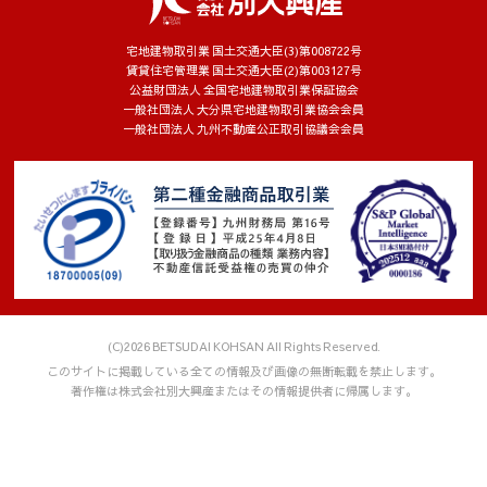
宅地建物取引業 国土交通大臣(3)第008722号
賃貸住宅管理業 国土交通大臣(2)第003127号
公益財団法人 全国宅地建物取引業保証協会
一般社団法人 大分県宅地建物取引業協会会員
一般社団法人 九州不動産公正取引協議会会員
(C)2026 BETSUDAI KOHSAN All Rights Reserved.
このサイトに掲載している全ての情報及び画像の無断転載を禁止します。
著作権は株式会社別大興産またはその情報提供者に帰属します。