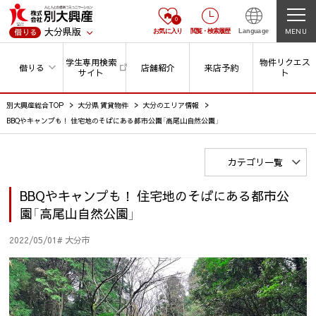
0
大分県版
MENU
借りる
お気に入り
閲覧
・
検索履歴
Language
学生専用検索
物件リクエス
借りる
店舗紹介
来店予約
サイト
ト
別大興産総合TOP
大分県 賃貸物件
大分のエリア情報
BBQやキャンプも！ 住宅地のそばにある都市公園「高尾山自然公園」
カテゴリ一覧
BBQやキャンプも！ 住宅地のそばにある都市公
園「高尾山自然公園」
2022/05/01
# 大分市