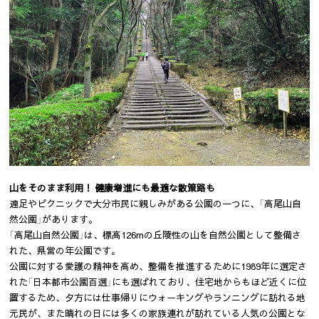
山をそのまま利用！ 健康増進にも最適な散策路も
遠足やピクニックで大分市民に親しみがある公園の一つに、「高尾山自
然公園」があります。
「高尾山自然公園」は、標高126mの丘陵性の山を自然公園として整備さ
れた、県営の年公園です。
公園に対する愛護の精神を高め、整備を推進するために1989年に選定さ
れた「日本都市公園百選」にも選ばれており、住宅地からもほど近くに位
置するため、夕方には仕事帰りにウォーキングやランニングに訪れる地
元民が、また晴れの日には多くの家族連れが訪れている人気の公園とな