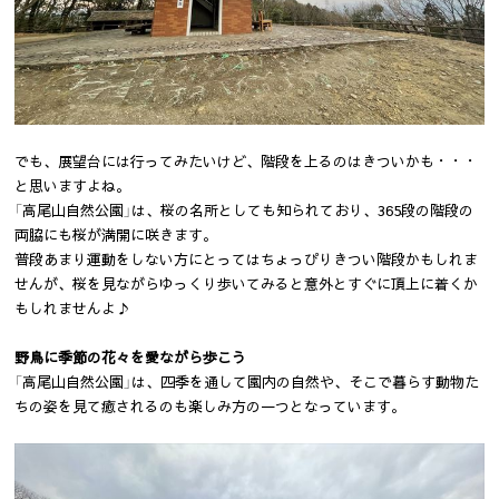
でも、展望台には行ってみたいけど、階段を上るのはきついかも・・・
と思いますよね。
「高尾山自然公園」は、桜の名所としても知られており、365段の階段の
両脇にも桜が満開に咲きます。
普段あまり運動をしない方にとってはちょっぴりきつい階段かもしれま
せんが、桜を見ながらゆっくり歩いてみると意外とすぐに頂上に着くか
もしれませんよ♪
野鳥に季節の花々を愛ながら歩こう
「高尾山自然公園」は、四季を通して園内の自然や、そこで暮らす動物た
ちの姿を見て癒されるのも楽しみ方の一つとなっています。