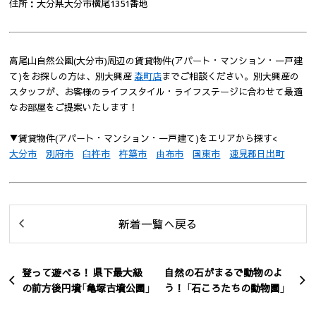
住所：大分県大分市横尾1351番地
高尾山自然公園(大分市)周辺の賃貸物件(アパート・マンション・一戸建
て)をお探しの方は、別大興産
森町店
までご相談ください。別大興産の
スタッフが、お客様のライフスタイル・ライフステージに合わせて最適
なお部屋をご提案いたします！
▼賃貸物件(アパート・マンション・一戸建て)をエリアから探す<
大分市
別府市
臼杵市
杵築市
由布市
国東市
速見郡日出町
新着一覧へ戻る
登って遊べる！ 県下最大級
自然の石がまるで動物のよ
の前方後円墳「亀塚古墳公園」
う！ 「石ころたちの動物園」