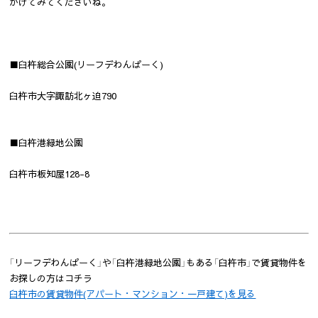
かけてみてくださいね。
■臼杵総合公園(リーフデわんぱーく)
臼杵市大字諏訪北ヶ迫790
■臼杵港緑地公園
臼杵市板知屋128-8
「リーフデわんぱーく」や「臼杵港緑地公園」もある「臼杵市」で賃貸物件を
お探しの方はコチラ
臼杵市の賃貸物件(アパート・マンション・一戸建て)を見る