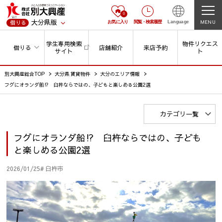
0
大分県版
MENU
借りる
お気に入り
閲覧
・
検索履歴
Language
学生専用検索
物件リクエス
借りる
店舗紹介
来店予約
サイト
ト
別大興産総合TOP
大分県 賃貸物件
大分のエリア情報
フグにオランダ船⁉ 臼杵ならではの、子どもと楽しめる公園2選
カテゴリ一覧
フグにオランダ船⁉ 臼杵ならではの、子ども
と楽しめる公園2選
2026/01/25
# 臼杵市