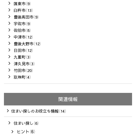
国東市（9）
臼杵市（13）
豊後高田市（9）
宇佐市（9）
佐伯市（8）
中津市（12）
豊後大野市（12）
日田市（12）
九重町（3）
津久見市（3）
竹田市（20）
玖珠町（4）
関連情報
住まい探しのお役立ち情報（14）
住まい探し（6）
ヒント（6）