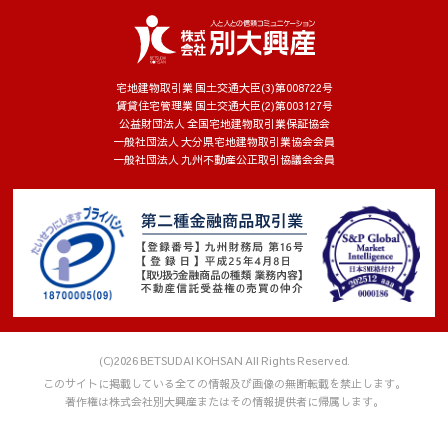
宅地建物取引業 国土交通大臣(3)第008722号
賃貸住宅管理業 国土交通大臣(2)第003127号
公益財団法人 全国宅地建物取引業保証協会
一般社団法人 大分県宅地建物取引業協会会員
一般社団法人 九州不動産公正取引協議会会員
(C)2026 BETSUDAI KOHSAN All Rights Reserved.
このサイトに掲載している全ての情報及び画像の無断転載を禁止します。
著作権は株式会社別大興産またはその情報提供者に帰属します。