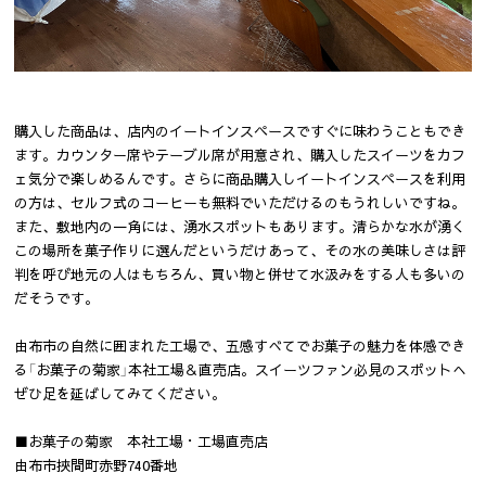
購入した商品は、店内のイートインスペースですぐに味わうこともでき
ます。カウンター席やテーブル席が用意され、購入したスイーツをカフ
ェ気分で楽しめるんです。さらに商品購入しイートインスペースを利用
の方は、セルフ式のコーヒーも無料でいただけるのもうれしいですね。
また、敷地内の一角には、湧水スポットもあります。清らかな水が湧く
この場所を菓子作りに選んだというだけあって、その水の美味しさは評
判を呼び地元の人はもちろん、買い物と併せて水汲みをする人も多いの
だそうです。
由布市の自然に囲まれた工場で、五感すべてでお菓子の魅力を体感でき
る「お菓子の菊家」本社工場＆直売店。スイーツファン必見のスポットへ
ぜひ足を延ばしてみてください。
■お菓子の菊家 本社工場・工場直売店
由布市挾間町赤野740番地