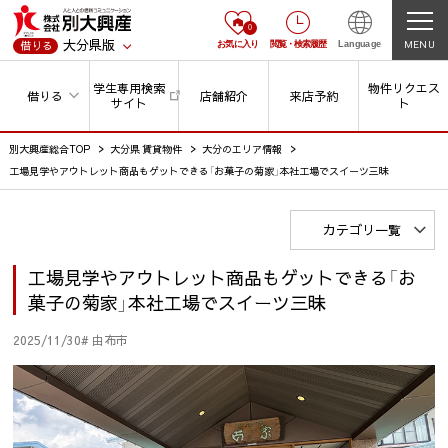
0
大分県版
MENU
借りる
お気に入り
閲覧
・
検索履歴
Language
学生専用検索
物件リクエス
借りる
店舗紹介
来店予約
サイト
ト
別大興産総合TOP
大分県 賃貸物件
大分のエリア情報
工場見学やアウトレット商品もゲットできる「お菓子の菊家」本社工場でスイーツ三昧
カテゴリ一覧
工場見学やアウトレット商品もゲットできる「お
菓子の菊家」本社工場でスイーツ三昧
2025/11/30
# 由布市