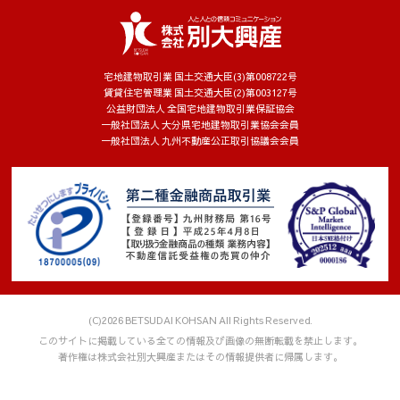
宅地建物取引業 国土交通大臣(3)第008722号
賃貸住宅管理業 国土交通大臣(2)第003127号
公益財団法人 全国宅地建物取引業保証協会
一般社団法人 大分県宅地建物取引業協会会員
一般社団法人 九州不動産公正取引協議会会員
(C)2026 BETSUDAI KOHSAN All Rights Reserved.
このサイトに掲載している全ての情報及び画像の無断転載を禁止します。
著作権は株式会社別大興産またはその情報提供者に帰属します。