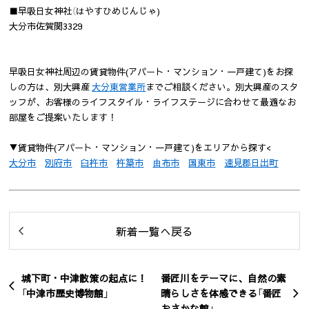
■早吸日女神社（はやすひめじんじゃ)
大分市佐賀関3329
早吸日女神社周辺の賃貸物件(アパート・マンション・一戸建て)をお探
しの方は、別大興産
大分東営業所
までご相談ください。別大興産のスタ
ッフが、お客様のライフスタイル・ライフステージに合わせて最適なお
部屋をご提案いたします！
▼賃貸物件(アパート・マンション・一戸建て)をエリアから探す<
大分市
別府市
臼杵市
杵築市
由布市
国東市
速見郡日出町
新着一覧へ戻る
城下町・中津散策の起点に！
番匠川をテーマに、自然の素
「中津市歴史博物館」
晴らしさを体感できる「番匠
おさかな館」