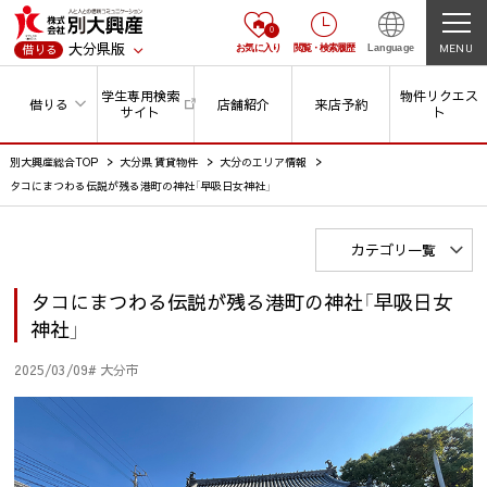
0
大分県版
MENU
借りる
お気に入り
閲覧
・
検索履歴
Language
学生専用検索
物件リクエス
借りる
店舗紹介
来店予約
サイト
ト
別大興産総合TOP
大分県 賃貸物件
大分のエリア情報
タコにまつわる伝説が残る港町の神社「早吸日女神社」
カテゴリ一覧
タコにまつわる伝説が残る港町の神社「早吸日女
神社」
2025/03/09
# 大分市