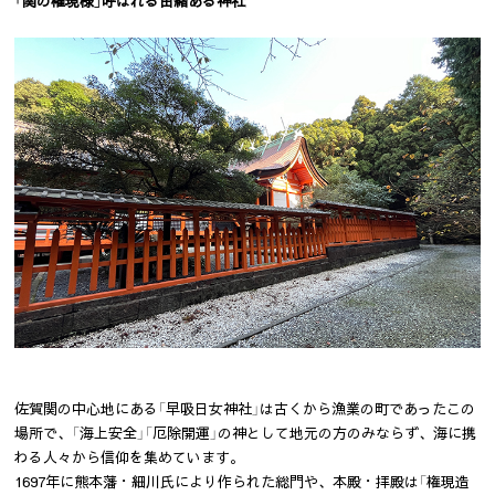
「関の権現様」呼ばれる由緒ある神社
佐賀関の中心地にある「早吸日女神社」は古くから漁業の町であったこの
場所で、「海上安全」「厄除開運」の神として地元の方のみならず、海に携
わる人々から信仰を集めています。
1697年に熊本藩・細川氏により作られた総門や、本殿・拝殿は「権現造