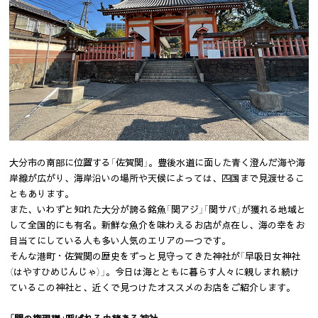
大分市の南部に位置する「佐賀関」。豊後水道に面した青く澄んだ海や海
岸線が広がり、海岸沿いの場所や天候によっては、四国まで見渡せるこ
ともあります。
また、いわずと知れた大分が誇る銘魚「関アジ」「関サバ」が獲れる地域と
して全国的にも有名。新鮮な魚介を味わえるお店が点在し、海の幸をお
目当てにしている人も多い人気のエリアの一つです。
そんな港町・佐賀関の歴史をずっと見守ってきた神社が「早吸日女神社
（はやすひめじんじゃ）」。今日は海とともに暮らす人々に親しまれ続け
ているこの神社と、近くで見つけたオススメのお店をご紹介します。