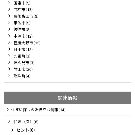
国東市（9）
臼杵市（13）
豊後高田市（9）
宇佐市（9）
佐伯市（8）
中津市（12）
豊後大野市（12）
日田市（12）
九重町（3）
津久見市（3）
竹田市（20）
玖珠町（4）
関連情報
住まい探しのお役立ち情報（14）
住まい探し（6）
ヒント（6）