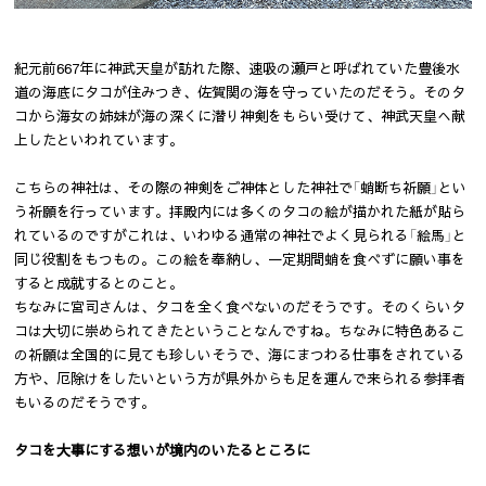
紀元前667年に神武天皇が訪れた際、速吸の瀬戸と呼ばれていた豊後水
道の海底にタコが住みつき、佐賀関の海を守っていたのだそう。そのタ
コから海女の姉妹が海の深くに潜り神剣をもらい受けて、神武天皇へ献
上したといわれています。
こちらの神社は、その際の神剣をご神体とした神社で「蛸断ち祈願」とい
う祈願を行っています。拝殿内には多くのタコの絵が描かれた紙が貼ら
れているのですがこれは、いわゆる通常の神社でよく見られる「絵馬」と
同じ役割をもつもの。この絵を奉納し、一定期間蛸を食べずに願い事を
すると成就するとのこと。
ちなみに宮司さんは、タコを全く食べないのだそうです。そのくらいタ
コは大切に崇められてきたということなんですね。ちなみに特色あるこ
の祈願は全国的に見ても珍しいそうで、海にまつわる仕事をされている
方や、厄除けをしたいという方が県外からも足を運んで来られる参拝者
もいるのだそうです。
タコを大事にする想いが境内のいたるところに