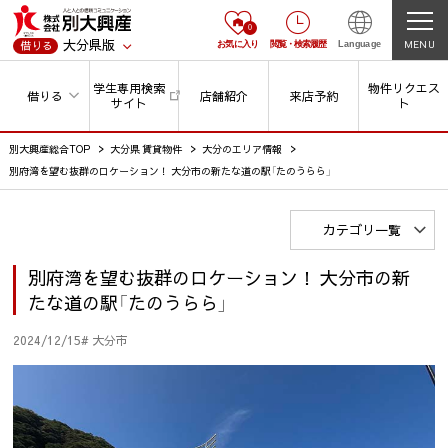
0
大分県版
MENU
借りる
お気に入り
閲覧
・
検索履歴
Language
学生専用検索
物件リクエス
借りる
店舗紹介
来店予約
サイト
ト
別大興産総合TOP
大分県 賃貸物件
大分のエリア情報
別府湾を望む抜群のロケーション！ 大分市の新たな道の駅「たのうらら」
カテゴリ一覧
別府湾を望む抜群のロケーション！ 大分市の新
たな道の駅「たのうらら」
2024/12/15
# 大分市