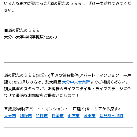
いろんな魅力が詰まった「道の駅たのうらら」。ぜひ一度訪れてみてくだ
さい。
■道の駅たのうらら
大分市大字神崎字梶原1228-9
道の駅たのうらら(大分市)周辺の賃貸物件(アパート・マンション・一戸
建て)をお探しの方は、別大興産
大分中央営業所
までご相談ください。
別大興産のスタッフが、お客様のライフスタイル・ライフステージに合
わせて最適なお部屋をご提案いたします！
▼賃貸物件(アパート・マンション・一戸建て)をエリアから探す<
大分市
別府市
臼杵市
杵築市
由布市
国東市
速見郡日出町