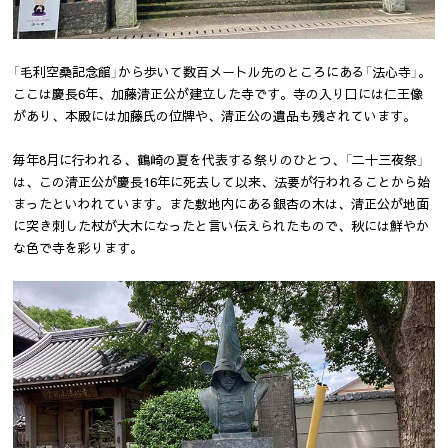
「毛利空桑記念館」から歩いて数百メートル先のところにある「法心寺」。
ここは慶長6年、加藤清正公が建立した寺です。寺の入り口には仁王像
があり、本殿には加藤氏の位牌や、清正公の遺品も残されています。
毎年8月に行われる、鶴崎の夏を代表する祭りのひとつ、「二十三夜祭」
は、この清正公が慶長16年に死去して以来、法要が行われることから始
まったといわれています。また敷地内にある銀杏の木は、清正公が地面
に突き刺した杖が大木になったと言い伝えられたもので、秋には鮮やか
な色で寺を彩ります。