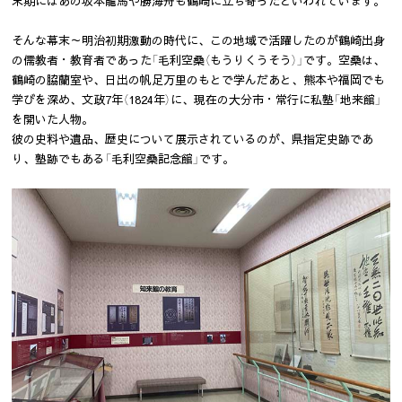
末期にはあの坂本龍馬や勝海舟も鶴崎に立ち寄ったといわれています。
そんな幕末～明治初期激動の時代に、この地域で活躍したのが鶴崎出身
の儒教者・教育者であった「毛利空桑（もうりくうそう）」です。空桑は、
鶴崎の脇蘭室や、日出の帆足万里のもとで学んだあと、熊本や福岡でも
学びを深め、文政7年（1824年）に、現在の大分市・常行に私塾「地来館」
を開いた人物。
彼の史料や遺品、歴史について展示されているのが、県指定史跡であ
り、塾跡でもある「毛利空桑記念館」です。