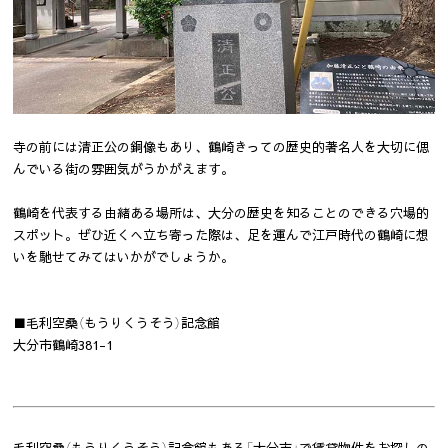
寺の前には清正公の銅像もあり、鶴崎きっての歴史的著名人を大切に偲
んでいる街の雰囲気がうかがえます。
鶴崎を代表する由緒ある場所は、大分の歴史を知ることのできる穴場的
スポット。ぜひ近くへ立ち寄った際は、足を運んで江戸時代の鶴崎に想
いを馳せてみてはいかがでしょうか。
■毛利空桑（もうりくうそう）記念館
大分市鶴崎381-1
毛利空桑（もうりくうそう）記念館もある「大分市」で賃貸物件をお探しの