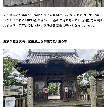
また資料館の隣には、空桑が開いた私塾で、約900人もの門下生を輩出
したといわれる「知来館」の跡や、空桑の自宅であった「天勝堂」跡も残さ
れており、江戸の学問と歴史を伝える基調な建物となっています。
勇敢な戦国武将・加藤清正公が建てた「法心寺」