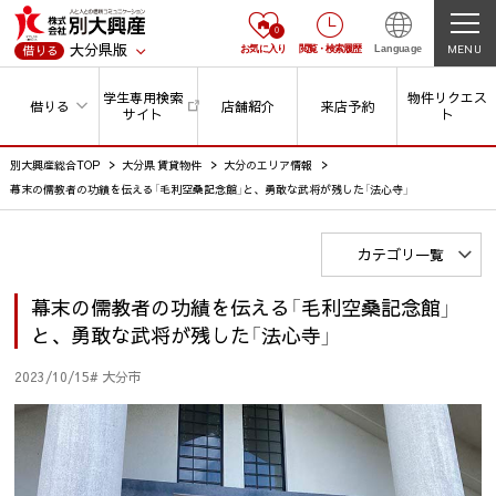
0
大分県版
MENU
借りる
お気に入り
閲覧
・
検索履歴
Language
学生専用検索
物件リクエス
借りる
店舗紹介
来店予約
サイト
ト
別大興産総合TOP
大分県 賃貸物件
大分のエリア情報
幕末の儒教者の功績を伝える「毛利空桑記念館」と、勇敢な武将が残した「法心寺」
カテゴリ一覧
幕末の儒教者の功績を伝える「毛利空桑記念館」
と、勇敢な武将が残した「法心寺」
2023/10/15
# 大分市