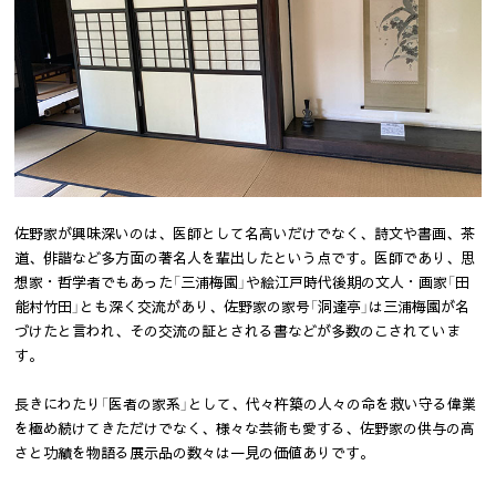
佐野家が興味深いのは、医師として名高いだけでなく、詩文や書画、茶
道、俳諧など多方面の著名人を輩出したという点です。医師であり、思
想家・哲学者でもあった「三浦梅園」や絵江戸時代後期の文人・画家「田
能村竹田」とも深く交流があり、佐野家の家号「洞達亭」は三浦梅園が名
づけたと言われ、その交流の証とされる書などが多数のこされていま
す。
長きにわたり「医者の家系」として、代々杵築の人々の命を救い守る偉業
を極め続けてきただけでなく、様々な芸術も愛する、佐野家の供与の高
さと功績を物語る展示品の数々は一見の価値ありです。