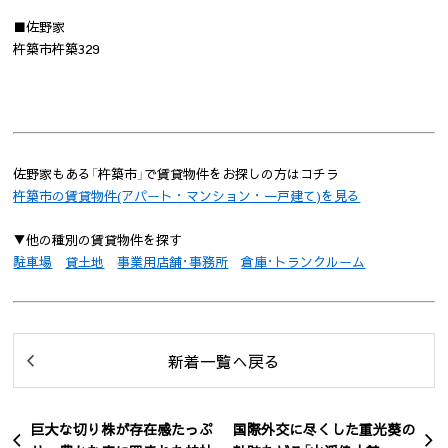
■佐野家
杵築市杵築329
佐野家もある「杵築市」で賃貸物件をお探しの方はコチラ
杵築市の賃貸物件(アパート・マンション・一戸建て)を見る
▼他の種別の賃貸物件を探す
駐車場
貸土地
事業用店舗･事務所
倉庫･トランクルーム
新着一覧へ戻る
巨大な切り株が存在感たっぷ
国際外交に尽くした重光葵の