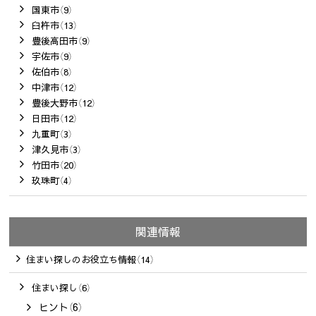
国東市（9）
臼杵市（13）
豊後高田市（9）
宇佐市（9）
佐伯市（8）
中津市（12）
豊後大野市（12）
日田市（12）
九重町（3）
津久見市（3）
竹田市（20）
玖珠町（4）
関連情報
住まい探しのお役立ち情報（14）
住まい探し（6）
ヒント（6）