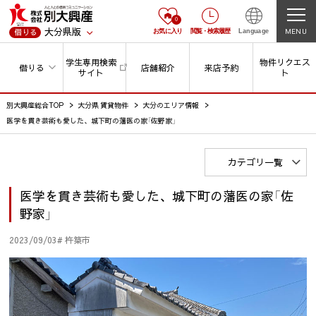
0
大分県版
MENU
借りる
お気に入り
閲覧
・
検索履歴
Language
学生専用検索
物件リクエス
借りる
店舗紹介
来店予約
サイト
ト
別大興産総合TOP
大分県 賃貸物件
大分のエリア情報
医学を貫き芸術も愛した、城下町の藩医の家「佐野家」
カテゴリ一覧
医学を貫き芸術も愛した、城下町の藩医の家「佐
野家」
2023/09/03
# 杵築市