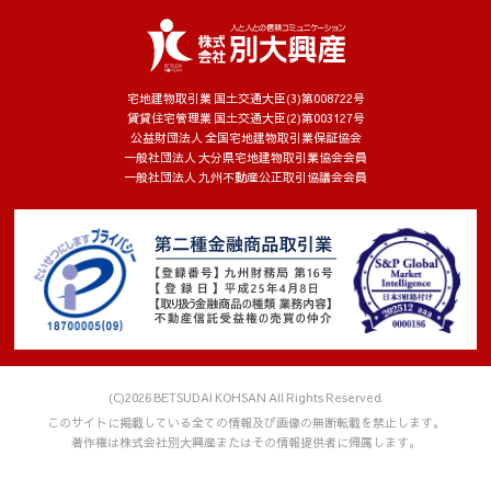
宅地建物取引業 国土交通大臣(3)第008722号
賃貸住宅管理業 国土交通大臣(2)第003127号
公益財団法人 全国宅地建物取引業保証協会
一般社団法人 大分県宅地建物取引業協会会員
一般社団法人 九州不動産公正取引協議会会員
(C)2026 BETSUDAI KOHSAN All Rights Reserved.
このサイトに掲載している全ての情報及び画像の無断転載を禁止します。
著作権は株式会社別大興産またはその情報提供者に帰属します。