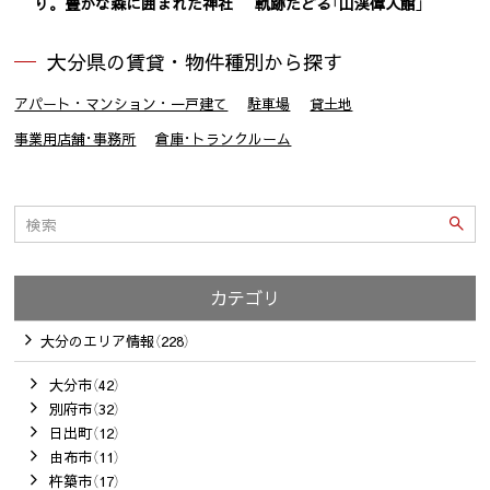
り。豊かな森に囲まれた神社
軌跡たどる「山渓偉人館」
大分県の賃貸・物件種別から探す
アパート・マンション・一戸建て
駐車場
貸土地
事業用店舗･事務所
倉庫･トランクルーム
カテゴリ
大分のエリア情報（228）
大分市（42）
別府市（32）
日出町（12）
由布市（11）
杵築市（17）