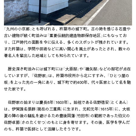
「九州の小京都」とも呼ばれる、杵築市の城下町。古の時を感じる石畳や
古い建物が続く町並みは「重要伝統的建造物群保存地区」にもなってお
り、江戸時代の面影を今に伝える、多くのスポットが残されています。
また杵築は、学問や芸術などに高い関心を風土があったとされ、数々の
著名人を輩出した地域としても知られています。
歴史深き町並みには城下町には「大原邸」や「磯矢邸」などの邸宅が点在
していますが、『佐野家』は、杵築市役所から北にすすみ、「ひとつ屋の
坂」を上った先の一角にあり、城下町で約400年、代々医家として名を馳
せた家です。
佐野家の始まりは慶長8年（1603年）。始祖である佐野徳安（とくあん）
は、伊賀国名張群（現在の三重県）に生まれ、元和元年（1615年）に、大坂
夏の陣の後の騒乱を避けるため豊後岡藩（竹田市）の範囲であった伯父の
佐野卓節（さのたくせつ）のもとに身を寄せます。その後、医学を学んだ
のち、杵築で医師として活躍したそうです。