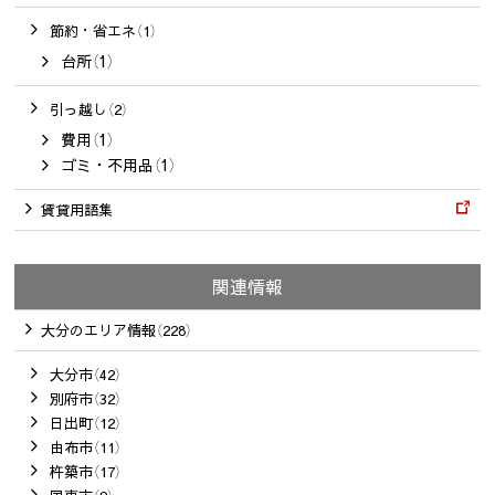
節約・省エネ（1）
台所（1）
引っ越し（2）
費用（1）
ゴミ・不用品（1）
賃貸用語集
関連情報
大分のエリア情報（228）
大分市（42）
別府市（32）
日出町（12）
由布市（11）
杵築市（17）