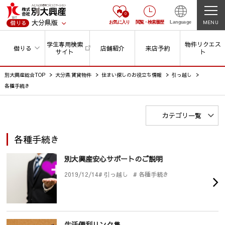
0
大分県版
MENU
借りる
お気に入り
閲覧
・
検索履歴
Language
学生専用検索
物件リクエス
借りる
店舗紹介
来店予約
サイト
ト
別大興産総合TOP
大分県 賃貸物件
住まい探しのお役立ち情報
引っ越し
各種手続き
カテゴリ一覧
各種手続き
別大興産安心サポートのご説明
2019/12/14
# 引っ越し
# 各種手続き
生活便利リンク集