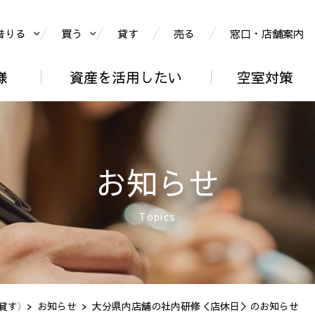
借りる
買う
貸す
売る
窓口・店舗案内
様
資産を活用したい
空室対策
お知らせ
Topics
貸す）
お知らせ
大分県内店舗の社内研修＜店休日＞のお知らせ