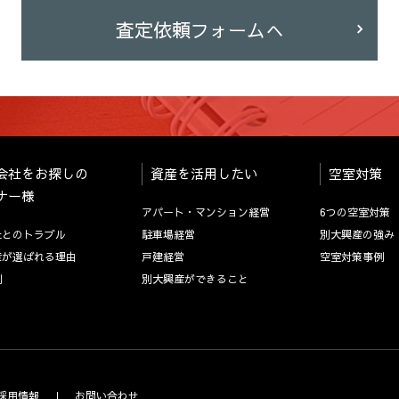
査定依頼フォームへ
会社をお探しの
資産を活用したい
空室対策
ナー様
アパート・マンション経営
6つの空室対策
社とのトラブル
駐車場経営
別大興産の強み
産が選ばれる理由
戸建経営
空室対策事例
例
別大興産ができること
採用情報
お問い合わせ