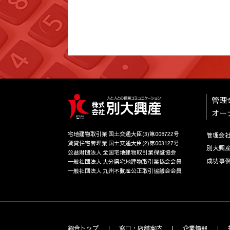
管理
オー
宅地建物取引業 国土交通大臣(3)第008722号
管理会
賃貸住宅管理業 国土交通大臣(2)第003127号
別大興
公益財団法人 全国宅地建物取引業保証協会
成功事
一般社団法人 大分県宅地建物取引業協会会員
一般社団法人 九州不動産公正取引協議会会員
総合トップ
窓口・店舗案内
企業情報