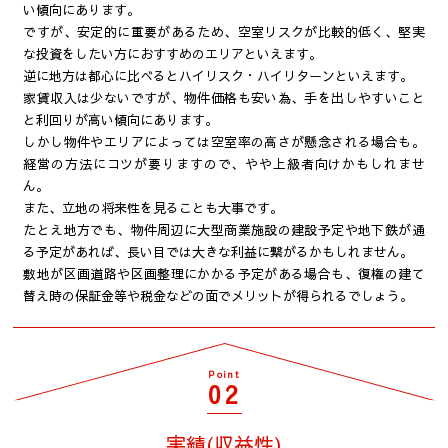
い傾向にあります。
ですが、安定的に重要があるため、空室リスクが比較的低く、堅実
な投資をしたい方におすすめのエリアといえます。
逆に地方は都心に比べるとハイリスク・ハイリターンといえます。
家賃収入は少ないですが、物件価格も安い為、手を出しやすいこと
と利回りが高い傾向にあります。
しかし物件やエリアによっては空室率の高さが懸念される場合も。
経営の方法にコツが要りますので、やや上級者向けかもしれませ
ん。
また、立地の将来性を見ることも大事です。
たとえ地方でも、物件周辺に大型商業施設の建設予定や地下鉄が通
る予定があれば、長い目では大きな利益に繋がるかもしれません。
敷地が区画道路や区画整理にかかる予定がある場合も、復権の建て
替え時の保証金等や税金などの面でメリットが得られるでしょう。
Point
02
実績(収益性)