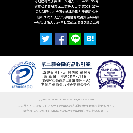
宅地建物取引業 国土交通大臣(3)第008722号
賃貸住宅管理業 国土交通大臣(2)第003127号
公益財団法人 全国宅地建物取引業保証協会
一般社団法人 大分県宅地建物取引業協会会員
一般社団法人 九州不動産公正取引協議会会員
(C)2026 BETSUDAI KOHSAN All Rights Reserved.
このサイトに掲載している全ての情報及び画像の無断転載を禁止します。
著作権は株式会社別大興産またはその情報提供者に帰属します。