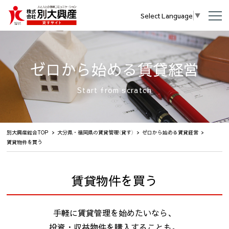
Select Language
▼
ゼロから始める賃貸経営
Start from scratch
別大興産総合TOP
大分県・福岡県の賃貸管理（貸す）
ゼロから始める賃貸経営
賃貸物件を買う
賃貸物件を買う
手軽に賃貸管理を始めたいなら、
投資・収益物件を購入することも。