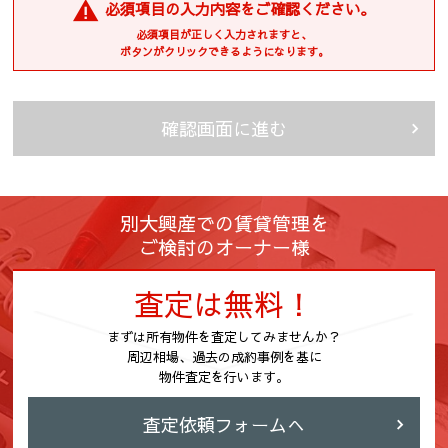
必須項目の入力内容をご確認ください。
絡、賃貸借契約、保証契約、保証委託契約、管理委託契約、そ
れらに付随する契約の締結、仲介、履行、及び契約管理、契約
必須項目が正しく入力されますと、
後の運営管理、アフターサービス等の実施、解約・退去精算業
ボタンがクリックできるようになります。
務、転居後の連絡」
・企業主導型保育事業の運営のため
(2) 住宅等の管理業務を委託された場合、委託された業務を遂行す
確認画面に進む
るために個人情報を利用します。
(3) 上記(1)の利用目的の達成に必要な範囲での、個人情報の第三者
への提供及び第三者からの提供。
(4) 上記(1)の業務及び情報、サービスの提供のための郵便物、電
別大興産での賃貸管理を
話、電子メール等による営業活動。
ご検討のオーナー様
(5) 情報、サービスの提供については、ご本人からの申し出があり
ましたら、利用を停止致します。
査定は無料！
(6) 個人情報保護のため、当社が以前から保有しています個人情報
の利用にあたっては、本人の同意を得たうえでご利用させて頂
きます。
まずは所有物件を査定してみませんか？
周辺相場、過去の成約事例を基に
(7) 防犯のための監視カメラの画像
物件査定を行います。
(8) 名刺交換などで取得した取引先様の個人情報は、業務連絡・業
務依頼・業務に関連する情報提供のために使用します。
査定依頼フォームへ
(9) 入社希望者の個人情報は入社希望者への情報提供、連絡・採用