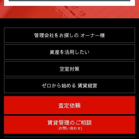
業務管理のため、入社後は従業員の人事管理の目的のために使
用します。退職した従業員の情報は、在職中に管理していた情
報の開示等の申し出があった場合、その回答のため利用しま
す。
２．個人情報の委託
管理会社をお探しの
オーナー様
当社は、1項(1)～(9)の利用目的・業務を履行する為、外部業者に
委託することがあります。この場合、契約等で個人情報の安全管
資産を活用したい
理に努めます。
３．個人情報の第三者提供
空室対策
当社が保有する個人情報については、上記1.の利用目的達成の為
に、不動産情報、お名前、ご住所等の所要項目に付いては、書
ゼロから始める
賃貸経営
面、郵便物、電話、電子メール、広告媒体等により、次の第三者
に提供される場合がございます。尚、ご本人からの申し出があり
ましたら、提供を停止致します。又、第三者への提供にあたって
査定依頼
は、機密保持のために必要な措置を講じます。第三者への個人情
報の提供は、停止請求ができますが、契約履行上、管理上の支障
賃貸管理のご相談
が生じることがあります。
（お問い合わせ)
(1) 取引の相手方となる者または見込者。あるいは取引の相手方と
なるもの又は見込者から委託を受けた賃貸運営会社等。