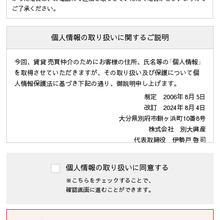
ご了承ください。
個人情報の取り扱いに関するご説明
今回、賃貸 売買仲介のためにお客様の住所、氏名等の「個人情報」
を取得させていただきますが、その取り扱い及び保護について個
人情報保護法に基づき下記の通り、御説明申し上げます。
制定 2006年 8月 5日
改訂 2024年 8月 4日
大分県別府市餅ヶ浜町10番8号
株式会社 別大興産
代表取締役 伊勢戸 啓司
１．個人情報の利用の目的
個人情報の取り扱いに同意する
当社が保有するお客様の個人情報は、次の目的のために利用させ
※こちらをチェックすることで、
て頂きます。
確認画面に進むことができます。
(1)・不動産の売買については「不動産物件の紹介及び付随する売買
契約の締結、仲介業務」
・賃貸については「入居受付審査、紹介カード、結果などの連