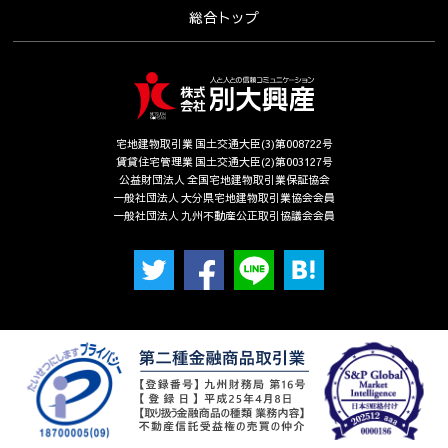
(2) 他の宅建・不動産管理業者。
総合トップ
(3) 建物の所有者、貸主、又は、建物所有者から委託を受けた賃貸
管理運営会社等。
(4) 賃料収納に関する大分銀行などの金融機関等
(5) 賃料債務保証に関わる家賃保証会社
４．個人情報を共同利用する場合
宅地建物取引業 国土交通大臣(3)第008722号
賃貸住宅管理業 国土交通大臣(2)第003127号
当社は下記のとおりお客様の個人情報を共同利用いたします。な
公益財団法人 全国宅地建物取引業保証協会
お、共同利用させていただくにあたっては、公正競争の確保に十
一般社団法人 大分県宅地建物取引業協会会員
分配慮いたします。
一般社団法人 九州不動産公正取引協議会会員
〔共同して利用するお客様情報〕
・お客様基本情報（氏名、住所、電話番号、メールアドレス等）
・新しく居住される物件に関する情報（所在地、賃料、設備等）
・法務局から取得する全部事項証明書
〔共同利用する者の範囲〕
・株式会社マネージメント保証
・株式会社シティ開発
〔共同利用する者の利用目的〕
・賃貸借契約に付随する保証契約及び保証委託契約並びにそれに
関連する業務