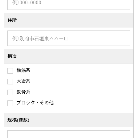
住所
構造
鉄筋系
木造系
鉄骨系
ブロック・その他
規模(建数)